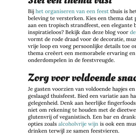
Stel een thema vast
Bij
het organiseren van een feest
thuis is he
beleving te versterken. Kies een thema dat 
aan een tropisch strandfeest, een elegante bl
inspiratieloos? Bekijk dan deze blog voor
de
vormt de rode draad voor de decoratie, muzie
vrije loop en voeg persoonlijke details toe
thema creëert een memorabele ervaring en z
onderdompelen in de feestvreugde.
Zorg voor voldoende sna
Je gasten voorzien van voldoende hapjes en d
geslaagd thuisfeest. Bied een variatie aan h
gelegenheid. Denk aan heerlijke fingerfoods
niet om rekening te houden met de dieetwen
glutenvrij of veganistisch. Een bar en drank
opties zoals
alcoholvrije wijn
is ook een mus
drinken terwijl ze samen feestvieren.