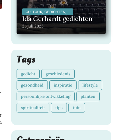
CULTUUR, GEDICHTEN,
INSPIRERENDE
Ida Gerhardt gedichten
KUNSTENAARS,
INSPIRERENDE MENSEN,
25 juli 2023
LITERATUUR,
MAATSCHAPPELIJK,
Tags
gedicht
geschiedenis
gezondheid
inspiratie
lifestyle
r
persoonlijke ontwikkeling
planten
spiritualiteit
tips
tuin
r
n