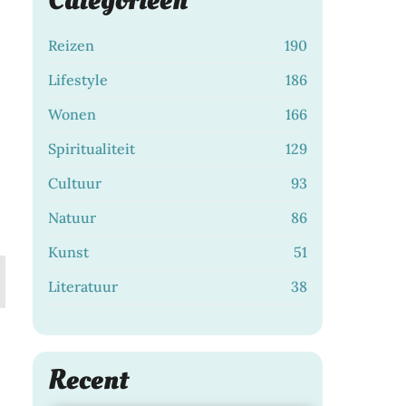
Categorieën
Reizen
190
Lifestyle
186
Wonen
166
Spiritualiteit
129
Cultuur
93
Natuur
86
Kunst
51
Literatuur
38
Zo bescherm je je
Recent
haarkleur langer met de
juiste shampoo
28 juli 2026
|
LIFESTYLE