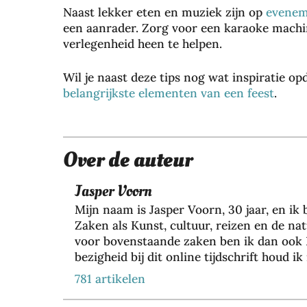
Naast lekker eten en muziek zijn op
evenem
een aanrader. Zorg voor een karaoke machin
verlegenheid heen te helpen.
Je
wo
Wil je naast deze tips nog wat inspiratie op
Zo
ni
belangrijkste elementen van een feest
.
be
ng
sc
be
he
vei
Over de auteur
rm
lig
je
en
je
teg
Jasper Voorn
ha
en
Mijn naam is Jasper Voorn, 30 jaar, en ik
ar
inb
Zaken als Kunst, cultuur, reizen en de nat
kle
raa
voor bovenstaande zaken ben ik dan ook 
ur
k,
bezigheid bij dit online tijdschrift houd
lan
zo
met een groeiend team van 35+ collega’s, 
781 artikelen
ger
nd
resultaten voor meer dan 200 verschillen
me
er
duurzame marketing door lange termijn re