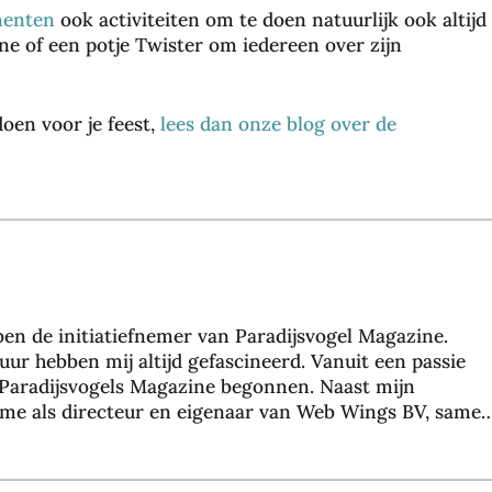
enten
ook activiteiten om te doen natuurlijk ook altijd
e of een potje Twister om iedereen over zijn
Wa
t je
doen voor je feest,
lees dan onze blog over de
ha
rdl
oo
ps
ch
oe
ne
n
 ben de initiatiefnemer van Paradijsvogel Magazine.
ze
uur hebben mij altijd gefascineerd. Vanuit een passie
gg
Paradijsvogels Magazine begonnen. Naast mijn
en
 ik me als directeur en eigenaar van Web Wings BV, same
ov
dagelijks bezig met het realiseren van online marketin
er
de klanten. Hier richten wij ons voornamelijk op
jou
sultaat te halen via zoekmachine optimalisatie. Binne