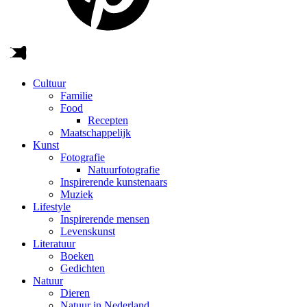
Cultuur
Familie
Food
Recepten
Maatschappelijk
Kunst
Fotografie
Natuurfotografie
Inspirerende kunstenaars
Muziek
Lifestyle
Inspirerende mensen
Levenskunst
Literatuur
Boeken
Gedichten
Natuur
Dieren
Natuur in Nederland