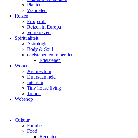
Planten
Wandelen
Reizen
Er op uit!
Reizen in Europa
Verre reizen
Spiritualiteit
Astrologie
Body & Soul
edelstenen en mineralen
Edelstenen
Wonen
Architectuur
Duurzaamheid
Interieur
Tiny house living
Tuinen
Webshop
Cultuur
Familie
Food
Recepten