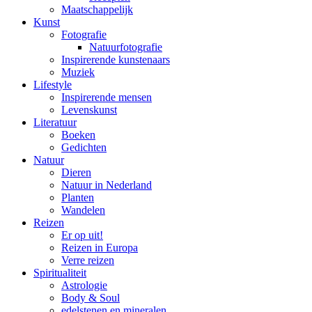
Maatschappelijk
Kunst
Fotografie
Natuurfotografie
Inspirerende kunstenaars
Muziek
Lifestyle
Inspirerende mensen
Levenskunst
Literatuur
Boeken
Gedichten
Natuur
Dieren
Natuur in Nederland
Planten
Wandelen
Reizen
Er op uit!
Reizen in Europa
Verre reizen
Spiritualiteit
Astrologie
Body & Soul
edelstenen en mineralen