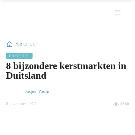
/
ER OP UIT!
ER OP UIT!
ubmenu
8 bijzondere kerstmarkten in
ubmenu
Duitsland
ubmenu
Jasper Voorn
ubmenu
8 november 2017
1580
ubmenu
ubmenu