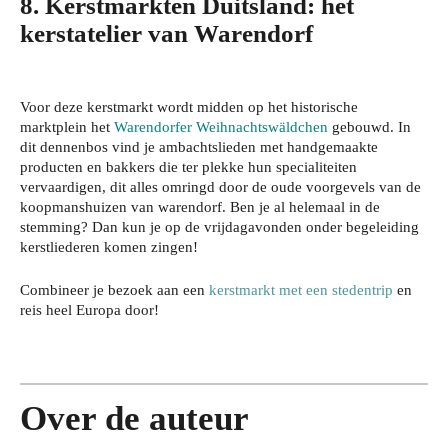
8. Kerstmarkten Duitsland: het
kerstatelier van Warendorf
Voor deze kerstmarkt wordt midden op het historische
marktplein het
Warendorfer Weihnachtswäldchen
gebouwd. In
dit dennenbos vind je ambachtslieden met handgemaakte
producten en bakkers die ter plekke hun specialiteiten
vervaardigen, dit alles omringd door de oude voorgevels van de
Je
koopmanshuizen van warendorf. Ben je al helemaal in de
wo
stemming? Dan kun je op de vrijdagavonden onder begeleiding
Zo
kerstliederen komen zingen!
nin
bes
Wat
g
che
je
Combineer je bezoek aan een
kerstmarkt met een stedentrip
en
bev
Da
rm
reis heel Europa door!
har
eili
gje
je
dlo
gen
Rot
je
ops
teg
terd
haa
cho
en
am:
rkle
ene
inbr
zo
ur
Over de auteur
n
aak
bel
lan
zeg
,