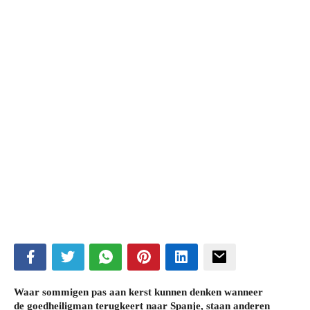
ubmenu
ubmenu
Waar sommigen pas aan kerst kunnen denken wanneer
de goedheiligman terugkeert naar Spanje, staan anderen