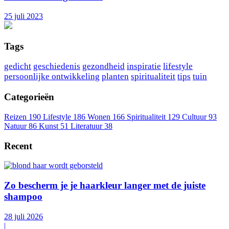
25 juli 2023
Tags
gedicht
geschiedenis
gezondheid
inspiratie
lifestyle
persoonlijke ontwikkeling
planten
spiritualiteit
tips
tuin
Categorieën
Reizen
190
Lifestyle
186
Wonen
166
Spiritualiteit
129
Cultuur
93
Natuur
86
Kunst
51
Literatuur
38
Recent
Zo bescherm je je haarkleur langer met de juiste
shampoo
28 juli 2026
|