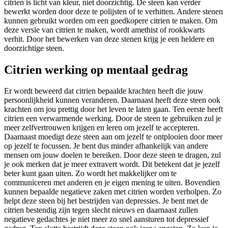
citrien is licht van kleur, niet doorzichtig. De steen kan verder
bewerkt worden door deze te polijsten of te verhitten. Andere stenen
kunnen gebruikt worden om een goedkopere citrien te maken. Om
deze versie van citrien te maken, wordt amethist of rookkwarts
verhit. Door het bewerken van deze stenen krijg je een heldere en
doorzichtige steen.
Citrien werking op mentaal gedrag
Er wordt beweerd dat citrien bepaalde krachten heeft die jouw
persoonlijkheid kunnen veranderen. Daarnaast heeft deze steen ook
krachten om jou prettig door het leven te laten gaan. Ten eerste heeft
citrien een verwarmende werking. Door de steen te gebruiken zul je
meer zelfvertrouwen krijgen en leren om jezelf te accepteren.
Daarnaast moedigt deze steen aan om jezelf te ontplooien door meer
op jezelf te focussen. Je bent dus minder afhankelijk van andere
mensen om jouw doelen te bereiken. Door deze steen te dragen, zul
je ook merken dat je meer extravert wordt. Dit betekent dat je jezelf
beter kunt gaan uiten. Zo wordt het makkelijker om te
communiceren met anderen en je eigen mening te uiten. Bovendien
kunnen bepaalde negatieve zaken met citrien worden verholpen. Zo
helpt deze steen bij het bestrijden van depressies. Je bent met de
citrien bestendig zijn tegen slecht nieuws en daarnaast zullen
negatieve gedachtes je niet meer zo snel aansturen tot depressief