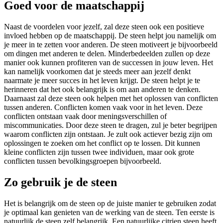
Goed voor de maatschappij
Naast de voordelen voor jezelf, zal deze steen ook een positieve
invloed hebben op de maatschappij. De steen helpt jou namelijk om
je meer in te zetten voor anderen. De steen motiveert je bijvoorbeeld
om dingen met anderen te delen. Minderbedeelden zullen op deze
manier ook kunnen profiteren van de successen in jouw leven. Het
kan namelijk voorkomen dat je steeds meer aan jezelf denkt
naarmate je meer succes in het leven krijgt. De steen helpt je te
herinneren dat het ook belangrijk is om aan anderen te denken.
Daarnaast zal deze steen ook helpen met het oplossen van conflicten
tussen anderen. Conflicten komen vaak voor in het leven. Deze
conflicten ontstaan vaak door meningsverschillen of
miscommunicaties. Door deze steen te dragen, zul je beter begrijpen
waarom conflicten zijn ontstaan. Je zult ook actiever bezig zijn om
oplossingen te zoeken om het conflict op te lossen. Dit kunnen
kleine conflicten zijn tussen twee individuen, maar ook grote
conflicten tussen bevolkingsgroepen bijvoorbeeld.
Zo gebruik je de steen
Het is belangrijk om de steen op de juiste manier te gebruiken zodat
je optimaal kan genieten van de werking van de steen. Ten eerste is
natuurlijk de steen zelf belangrijk. Een natuurlijke citrien steen heeft