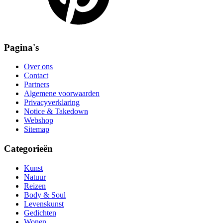
Pagina's
Over ons
Contact
Partners
Algemene voorwaarden
Privacyverklaring
Notice & Takedown
Webshop
Sitemap
Categorieën
Kunst
Natuur
Reizen
Body & Soul
Levenskunst
Gedichten
Wonen