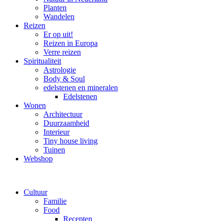
Planten
Wandelen
Reizen
Er op uit!
Reizen in Europa
Verre reizen
Spiritualiteit
Astrologie
Body & Soul
edelstenen en mineralen
Edelstenen
Wonen
Architectuur
Duurzaamheid
Interieur
Tiny house living
Tuinen
Webshop
Cultuur
Familie
Food
Recepten