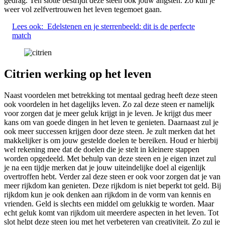
gedrag. Ten slotte bestrijdt deze steen ook jouw angsten. Zo kun je
weer vol zelfvertrouwen het leven tegemoet gaan.
Lees ook:
Edelstenen en je sterrenbeeld: dit is de perfecte
match
Citrien werking op het leven
Naast voordelen met betrekking tot mentaal gedrag heeft deze steen
ook voordelen in het dagelijks leven. Zo zal deze steen er namelijk
voor zorgen dat je meer geluk krijgt in je leven. Je krijgt dus meer
kans om van goede dingen in het leven te genieten. Daarnaast zul je
ook meer successen krijgen door deze steen. Je zult merken dat het
makkelijker is om jouw gestelde doelen te bereiken. Houd er hierbij
wel rekening mee dat de doelen die je stelt in kleinere stappen
worden opgedeeld. Met behulp van deze steen en je eigen inzet zul
je na een tijdje merken dat je jouw uiteindelijke doel al eigenlijk
overtroffen hebt. Verder zal deze steen er ook voor zorgen dat je van
meer rijkdom kan genieten. Deze rijkdom is niet beperkt tot geld. Bij
rijkdom kun je ook denken aan rijkdom in de vorm van kennis en
vrienden. Geld is slechts een middel om gelukkig te worden. Maar
echt geluk komt van rijkdom uit meerdere aspecten in het leven. Tot
slot helpt deze steen jou met het verbeteren van creativiteit. Zo zul je