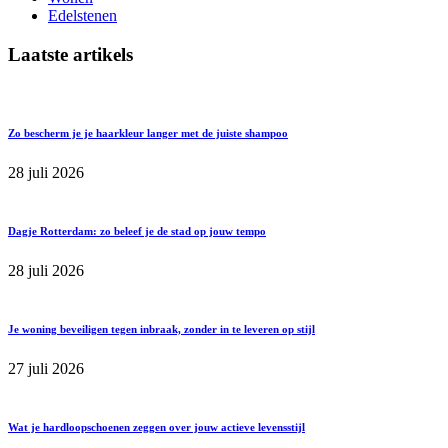
Edelstenen
Laatste artikels
Zo bescherm je je haarkleur langer met de juiste shampoo
28 juli 2026
Dagje Rotterdam: zo beleef je de stad op jouw tempo
28 juli 2026
Je woning beveiligen tegen inbraak, zonder in te leveren op stijl
27 juli 2026
Wat je hardloopschoenen zeggen over jouw actieve levensstijl