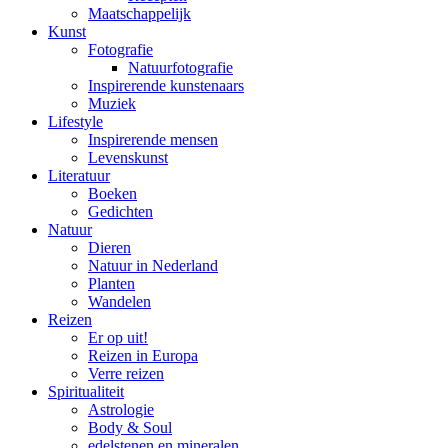
Maatschappelijk
Kunst
Fotografie
Natuurfotografie
Inspirerende kunstenaars
Muziek
Lifestyle
Inspirerende mensen
Levenskunst
Literatuur
Boeken
Gedichten
Natuur
Dieren
Natuur in Nederland
Planten
Wandelen
Reizen
Er op uit!
Reizen in Europa
Verre reizen
Spiritualiteit
Astrologie
Body & Soul
edelstenen en mineralen