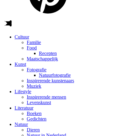
Cultuur
Familie
Food
Recepten
Maatschappelijk
Kunst
Fotografie
Natuurfotografie
Inspirerende kunstenaars
Muziek
Lifestyle
Inspirerende mensen
Levenskunst
Literatuur
Boeken
Gedichten
Natuur
Dieren
Natuur in Nederland