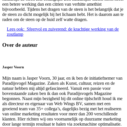
een betere werking dan een citrien van verhitte amethist
bijvoorbeeld. Tijdens het dragen van de steen is het belangrijk dat je
de steen zo dicht mogelijk bij het lichaam hebt. Het is daarom aan te
raden om de steen op de huid zelf watte dragen.
Lees ook:
Sfeervol en zuiverend: de krachtige werking van de
zoutlamp
Over de auteur
Jasper Voorn
Mijn naam is Jasper Voorn, 30 jaar, en ik ben de initiatiefnemer van
Paradijsvogel Magazine. Zaken als Kunst, cultuur, reizen en de
natuur hebben mij altijd gefascineerd. Vanuit een passie voor
bovenstaande zaken ben ik dan ook Paradijsvogels Magazine
begonnen. Naast mijn bezigheid bij dit online tijdschrift houd ik me
als directeur en eigenaar van Web Wings BV, samen met een
groeiend team van 35+ collega’s, dagelijks bezig met het realiseren
van online marketing resultaten voor meer dan 200 verschillende
klanten. Hier richten wij ons voornamelijk op duurzame marketing
door lange termijn resultaat te halen via zoekmachine optimalisatie.