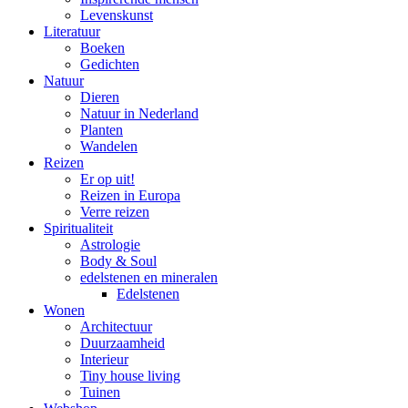
Levenskunst
Literatuur
Boeken
Gedichten
Natuur
Dieren
Natuur in Nederland
Planten
Wandelen
Reizen
Er op uit!
Reizen in Europa
Verre reizen
Spiritualiteit
Astrologie
Body & Soul
edelstenen en mineralen
Edelstenen
Wonen
Architectuur
Duurzaamheid
Interieur
Tiny house living
Tuinen