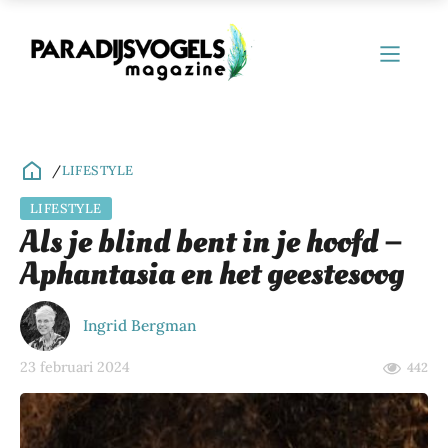
/
LIFESTYLE
LIFESTYLE
ubmenu
Als je blind bent in je hoofd –
Aphantasia en het geestesoog
ubmenu
ubmenu
Ingrid Bergman
ubmenu
23 februari 2024
442
ubmenu
ubmenu