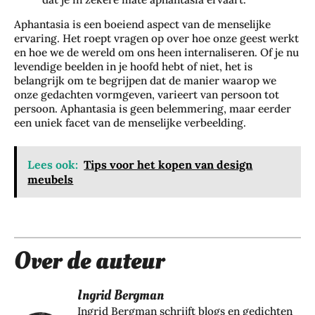
Aphantasia is een boeiend aspect van de menselijke
ervaring. Het roept vragen op over hoe onze geest werkt
en hoe we de wereld om ons heen internaliseren. Of je nu
levendige beelden in je hoofd hebt of niet, het is
belangrijk om te begrijpen dat de manier waarop we
onze gedachten vormgeven, varieert van persoon tot
persoon. Aphantasia is geen belemmering, maar eerder
Zo
een uniek facet van de menselijke verbeelding.
Da
bes
gje
che
Rot
rm
Lees ook:
Tips voor het kopen van design
ter
je
meubels
da
je
m:
haa
zo
rkl
bel
eur
eef
Over de auteur
lan
je
ger
de
me
Wa
Ingrid Bergman
sta
t
t je
Ingrid Bergman schrijft blogs en gedichten
d