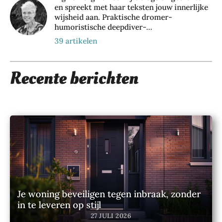
de
har
en spreekt met haar teksten jouw innerlijke
op
juis
dlo
wijsheid aan. Praktische dromer-
jou
te
ops
humoristische deepdiver-
w
sha
ch
woordkunstenaar-magieverbinder-
39 artikelen
te
mp
oe
levensondernemer. Auteur ‘Tussenruimte’.
mp
oo
ne
o
n
28
Recente berichten
JULI
28
zeg
2026
JULI
gen
2026
ove
r
jou
w
act
iev
e
lev
ens
Je woning beveiligen tegen inbraak, zonder
stijl
in te leveren op stijl
24
27 JULI 2026
JULI