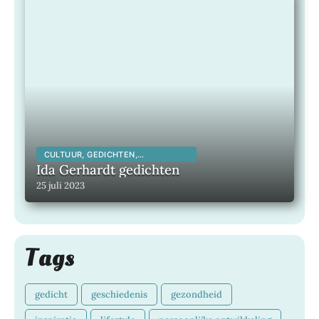
CULTUUR, GEDICHTEN,
INSPIRERENDE KUNSTENAARS,
Ida Gerhardt gedichten
INSPIRERENDE MENSEN,
25 juli 2023
LITERATUUR, MAATSCHAPPELIJK,
Tags
gedicht
geschiedenis
gezondheid