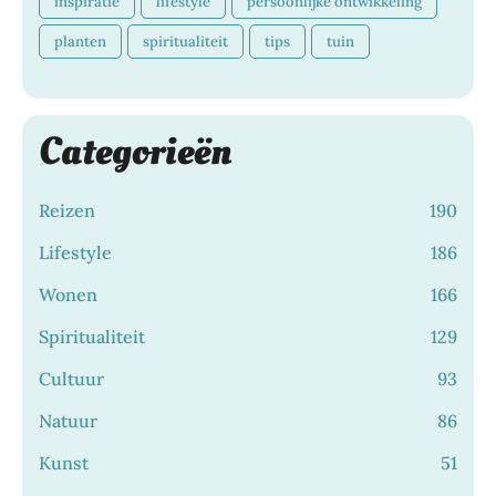
inspiratie
lifestyle
persoonlijke ontwikkeling
planten
spiritualiteit
tips
tuin
Categorieën
Reizen
190
Lifestyle
186
Wonen
166
Spiritualiteit
129
Cultuur
93
Natuur
86
Kunst
51