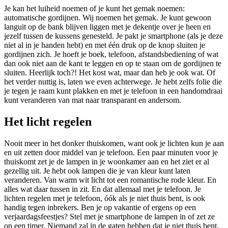
Je kan het luiheid noemen of je kunt het gemak noemen:
automatische gordijnen. Wij noemen het gemak. Je kunt gewoon
languit op de bank blijven liggen met je dekentje over je heen en
jezelf tussen de kussens genesteld. Je pakt je smartphone (als je deze
niet al in je handen hebt) en met één druk op de knop sluiten je
gordijnen zich. Je hoeft je boek, telefoon, afstandsbediening of wat
dan ook niet aan de kant te leggen en op te staan om de gordijnen te
sluiten. Heerlijk toch?! Het kost wat, maar dan heb je ook wat. Of
het verder nuttig is, laten we even achterwege. Je hebt zelfs folie die
je tegen je raam kunt plakken en met je telefoon in een handomdraai
kunt veranderen van mat naar transparant en andersom.
Het licht regelen
Nooit meer in het donker thuiskomen, want ook je lichten kun je aan
en uit zetten door middel van je telefoon. Een paar minuten voor je
thuiskomt zet je de lampen in je woonkamer aan en het ziet er al
gezellig uit. Je hebt ook lampen die je van kleur kunt laten
veranderen. Van warm wit licht tot een romantische rode kleur. En
alles wat daar tussen in zit. En dat allemaal met je telefoon. Je
lichten regelen met je telefoon, óók als je niet thuis bent, is ook
handig tegen inbrekers. Ben je op vakantie of ergens op een
verjaardagsfeestjes? Stel met je smartphone de lampen in of zet ze
op een timer. Niemand zal in de gaten hebben dat je niet thuis bent.