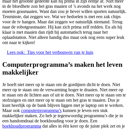
maar het grootste gedeelte kan hij prima in zijn eentje af. Niet meer
in de bloedhete zon het gras maaien of ’s avonds na het werk nog
moeten grasmaaien. Want dan zou je liever willen sporten natuurlijk.
Tenminste, dat zeggen we. Wat we bedoelen is met een zak chips
voor de tv hangen. Maar dat zeggen we natuurlijk niemand. Terug
naar de robotgrasmaaier. Hij kan zich prima zelf redden. En als hij
klaar is met maaien dan rijdt hij automatisch terug naar het
oplaadstation. Niet alleen handig dus maar ook nog eens super leuk
om naar te kijken!
Lees ook:
Tips voor het verbouwen van je huis
Computerprogramma’s maken het leven
makkelijker
Je hoeft niet meer op te staan om de gordijnen dicht te doen. Niet
meer op te staan om de verwarming hoger te draaien. Niet meer op
te staan om de lichten aan of uit te doen. Niet meer op te staan om te
stofzuigen en niet meer op te staan om het gras te maaien. Dus je
kunt heerlijk op de bank blijven liggen met je laptop om te werken.
Maar ook
computerprogramma’s
kunnen je leven een stuk
makkelijker maken. Zo heb je tegenwoordig programma’s die je in
een handomdraai de boekhouding voor je doen. Een
boekhoudprogramma
dat alles in één keer op de juiste plek zet en je