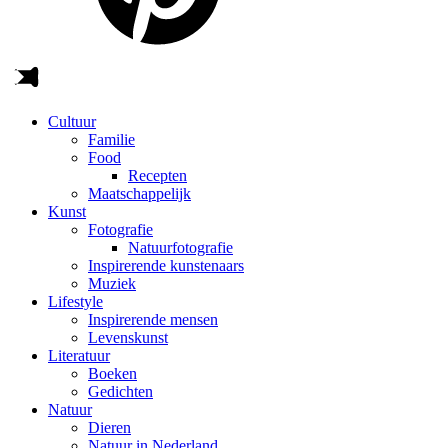
Cultuur
Familie
Food
Recepten
Maatschappelijk
Kunst
Fotografie
Natuurfotografie
Inspirerende kunstenaars
Muziek
Lifestyle
Inspirerende mensen
Levenskunst
Literatuur
Boeken
Gedichten
Natuur
Dieren
Natuur in Nederland