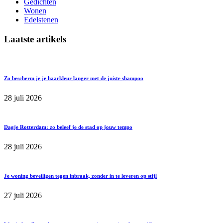
Gedichten
Wonen
Edelstenen
Laatste artikels
Zo bescherm je je haarkleur langer met de juiste shampoo
28 juli 2026
Dagje Rotterdam: zo beleef je de stad op jouw tempo
28 juli 2026
Je woning beveiligen tegen inbraak, zonder in te leveren op stijl
27 juli 2026