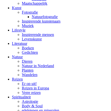
Maatschappelijk
Kunst
Fotografie
Natuurfotografie
Inspirerende kunstenaars
Muziek
Lifestyle
Inspirerende mensen
Levenskunst
Literatuur
Boeken
Gedichten
Natuur
Dieren
Natuur in Nederland
Planten
Wandelen
Reizen
Er op uit!
Reizen in Europa
Verre reizen
Spiritualiteit
Astrologie
Body & Soul
edelstenen en mineralen