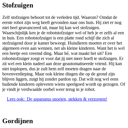
Stofzuigen
Zelf stofzuigen behoort tot de verleden tijd. Waarom? Omdat de
eerste robot zijn weg heeft gevonden naar ons huis. Hij ziet er nog
niet heel geavanceerd uit, maar hij kan wel stofzuigen.
Waarschijnlijk ken je de robotstofzuiger wel of heb je er zelfs al een
in huis. Een robotstofzuiger is een platte rond schijf die zich al
stofzuigend door je kamer beweegt. Huisdieren moeten er over het
algemeen even aan wennen, net als kleine kinderen. Want het is wel
een beetje een vreemd ding. Maar hé, wat maakt het uit? Een
robotstofzuiger zorgt er voor dat jij niet meer hoeft te stofzuigen. Er
zit wel een klein nadeel aan deze geautomatiseerde vriend. Hij kan
niet traplopen, dus je zult hem zelf moeten dragen naar de
bovenverdieping. Maar ook kleine dingen die op de grond zijn
blijven liggen, zuigt hij zonder pardon op. Dat wilt nog wel eens
huilende kinderen opleveren wiens speelgoed wordt op gezogen. Of
je vindt je verdwaalde oorbel weer terug in je robot.
Lees ook:
De asparagus snoeien, stekken & verzorgen!
Gordijnen