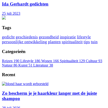
Ida Gerhardt gedichten
25 juli 2023
Tags
gedicht
geschiedenis
gezondheid
inspiratie
lifestyle
persoonlijke ontwikkeling
planten
spiritualiteit
tips
tuin
Categorieën
Reizen
190
Lifestyle
186
Wonen
166
Spiritualiteit
129
Cultuur
93
Natuur
86
Kunst
51
Literatuur
38
Recent
Zo bescherm je je haarkleur langer met de juiste
shampoo
28 juli 2026