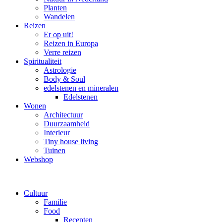
Planten
Wandelen
Reizen
Er op uit!
Reizen in Europa
Verre reizen
Spiritualiteit
Astrologie
Body & Soul
edelstenen en mineralen
Edelstenen
Wonen
Architectuur
Duurzaamheid
Interieur
Tiny house living
Tuinen
Webshop
Cultuur
Familie
Food
Recepten