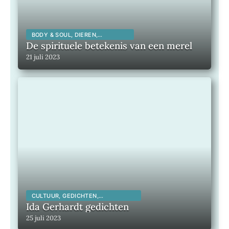
BODY & SOUL, DIEREN,
SPIRITUALITEIT,
De spirituele betekenis van een merel
21 juli 2023
CULTUUR, GEDICHTEN,
INSPIRERENDE KUNSTENAARS,
Ida Gerhardt gedichten
INSPIRERENDE MENSEN,
25 juli 2023
LITERATUUR, MAATSCHAPPELIJK,