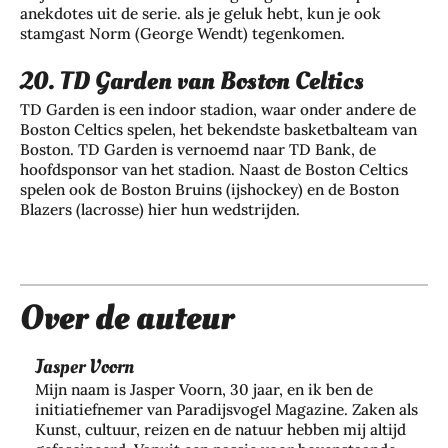
anekdotes uit de serie. als je geluk hebt, kun je ook
stamgast Norm (George Wendt) tegenkomen.
20. TD Garden van Boston Celtics
Je
Zo
TD Garden is een indoor stadion, waar onder andere de
Wa
wo
Da
bes
Boston Celtics spelen, het bekendste basketbalteam van
t je
nin
gje
Boston. TD Garden is vernoemd naar TD Bank, de
che
har
g
hoofdsponsor van het stadion. Naast de Boston Celtics
Rot
rm
dlo
spelen ook de Boston Bruins (ijshockey) en de Boston
bev
ter
je
Blazers (lacrosse) hier hun wedstrijden.
ops
eili
da
je
ch
gen
m:
haa
oe
teg
zo
rkl
ne
en
bel
eur
n
inb
eef
Over de auteur
lan
zeg
raa
je
ger
gen
k,
de
me
Jasper Voorn
ove
zon
sta
t
r
der
Mijn naam is Jasper Voorn, 30 jaar, en ik ben de
d
de
jou
initiatiefnemer van Paradijsvogel Magazine. Zaken als
in
op
juis
Kunst, cultuur, reizen en de natuur hebben mij altijd
w
te
jou
te