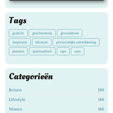
Tags
gedicht
geschiedenis
gezondheid
inspiratie
lifestyle
persoonlijke ontwikkeling
planten
spiritualiteit
tips
tuin
Categorieën
Reizen
190
Lifestyle
186
Wonen
166