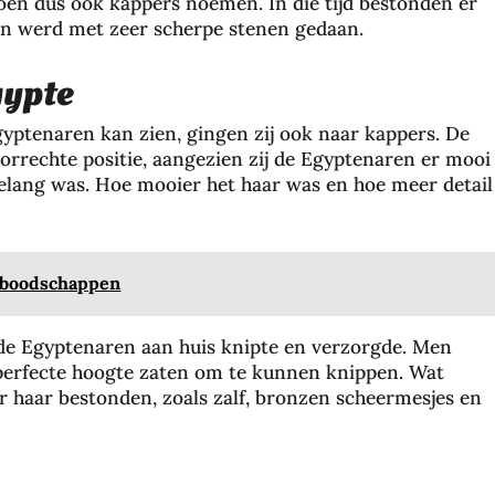
 toen dus ook kappers noemen. In die tijd bestonden er
en werd met zeer scherpe stenen gedaan.
gypte
Egyptenaren kan zien, gingen zij ook naar kappers. De
orrechte positie, aangezien zij de Egyptenaren er mooi
belang was. Hoe mooier het haar was en hoe meer detail
e boodschappen
de Egyptenaren aan huis knipte en verzorgde. Men
 perfecte hoogte zaten om te kunnen knippen. Wat
or haar bestonden, zoals zalf, bronzen scheermesjes en