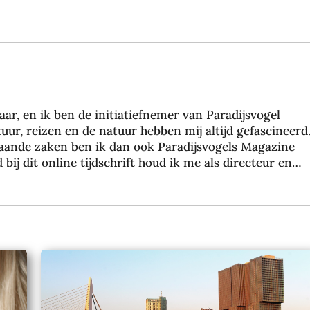
aar, en ik ben de initiatiefnemer van Paradijsvogel
uur, reizen en de natuur hebben mij altijd gefascineerd
taande zaken ben ik dan ook Paradijsvogels Magazine
bij dit online tijdschrift houd ik me als directeur en
en met een groeiend team van 35+ collega’s, dagelijks
nline marketing resultaten voor meer dan 200
chten wij ons voornamelijk op duurzame marketing door
n via zoekmachine optimalisatie. Binnen Paradijsvogel
r online marketing, mensen inspireren en mij verder
heen samen. Mijn doel is om vanuit Paradijsvogel
ensen te kunnen bereiken met interessante verhalen en
ijselijke wereld die wij met z’n alle mogen bewandelen.