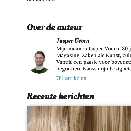
Over de auteur
Jasper Voorn
Mijn naam is Jasper Voorn, 30 j
Magazine. Zaken als Kunst, cult
Vanuit een passie voor bovens
begonnen. Naast mijn bezigheid 
eigenaar van Web Wings BV, sam
781 artikelen
bezig met het realiseren van o
verschillende klanten. Hier ri
Recente berichten
lange termijn resultaat te hale
Magazine komt mijn passie voo
verdiepen in de wereld om ons 
Magazine jaarlijks 2 miljoen m
kennis uit deze prachtige parad