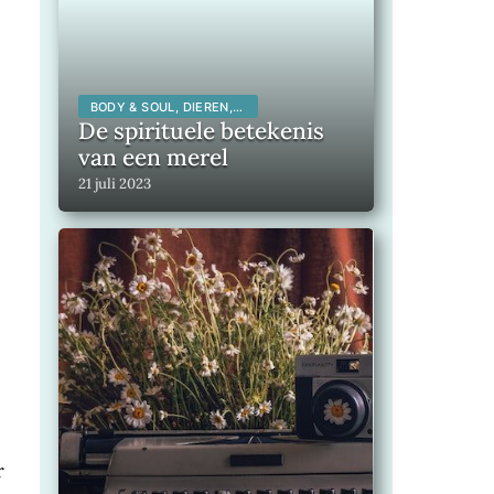
BODY & SOUL, DIEREN,
SPIRITUALITEIT,
De spirituele betekenis
van een merel
21 juli 2023
r