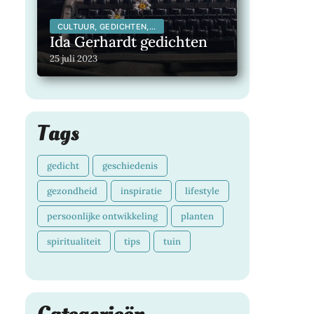
CULTUUR, GEDICHTEN,
INSPIRERENDE
Ida Gerhardt gedichten
KUNSTENAARS,
INSPIRERENDE MENSEN,
25 juli 2023
LITERATUUR,
MAATSCHAPPELIJK,
Tags
gedicht
geschiedenis
gezondheid
inspiratie
lifestyle
persoonlijke ontwikkeling
planten
spiritualiteit
tips
tuin