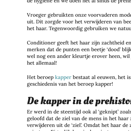
de hygiëne en we doen het al sinds de prehis
Vroeger gebruikten onze voorvaderen modder
uit. Dit zorgde voor het verwijderen van b
het haar. Tegenwoordig gebruiken we natuu
Conditioner geeft het haar zijn zachtheid en
merken dat de punten een beetje ‘dood’ blijk
wel nog een ander kleurtje erover heen, wil
het allemaal!
Het beroep
kapper
bestaat al eeuwen, het is
geschiedenis van het beroep kapper!
De kapper in de prehisto
Er werd in de steentijd ook al ‘geknipt’ zoa
geloofd dat de ziel van de mens in het haar
verwijderen uit de ‘ziel’. Omdat het haar de