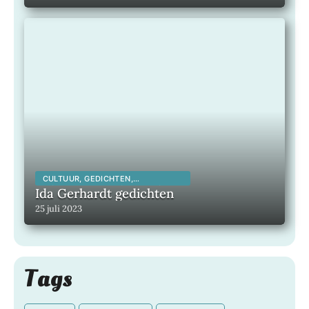
CULTUUR, GEDICHTEN,
INSPIRERENDE KUNSTENAARS,
Ida Gerhardt gedichten
INSPIRERENDE MENSEN,
25 juli 2023
LITERATUUR, MAATSCHAPPELIJK,
Tags