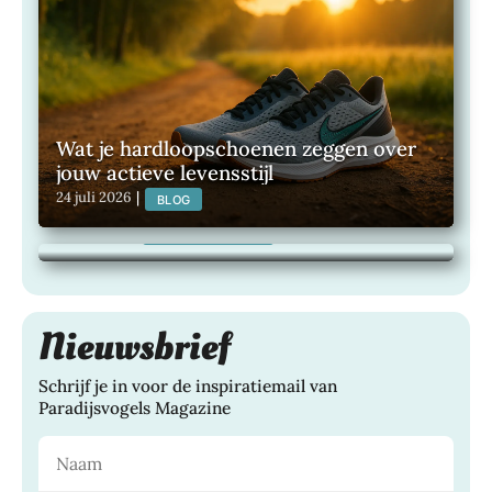
Wat je hardloopschoenen zeggen over
jouw actieve levensstijl
Maak van je buitenruimte een plek om
24 juli 2026
|
BLOG
het hele jaar van te genieten
21 juli 2026
|
TUINEN, WONEN,
Nieuwsbrief
Schrijf je in voor de inspiratiemail van
Paradijsvogels Magazine