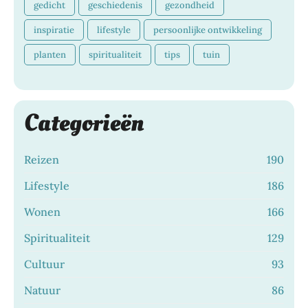
gedicht
geschiedenis
gezondheid
inspiratie
lifestyle
persoonlijke ontwikkeling
planten
spiritualiteit
tips
tuin
Categorieën
Reizen
190
Lifestyle
186
Wonen
166
Spiritualiteit
129
Cultuur
93
Natuur
86