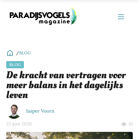
/
BLOG
BLOG
ubmenu
De kracht van vertragen voor
meer balans in het dagelijks
ubmenu
leven
ubmenu
ubmenu
Jasper Voorn
ubmenu
22 juni 2026
33
ubmenu