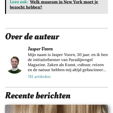
Lees ook:
Welk museum in New York moet je
bezocht hebben?
Over de auteur
Jasper Voorn
Mijn naam is Jasper Voorn, 30 jaar, en ik ben
de initiatiefnemer van Paradijsvogel
Magazine. Zaken als Kunst, cultuur, reizen
en de natuur hebben mij altijd gefascineerd.
Vanuit een passie voor bovenstaande zaken
781 artikelen
ben ik dan ook Paradijsvogels Magazine
begonnen. Naast mijn bezigheid bij dit
online tijdschrift houd ik me als directeur
Recente berichten
en eigenaar van Web Wings BV, samen met
een groeiend team van 35+ collega’s,
dagelijks bezig met het realiseren van online
marketing resultaten voor meer dan 200