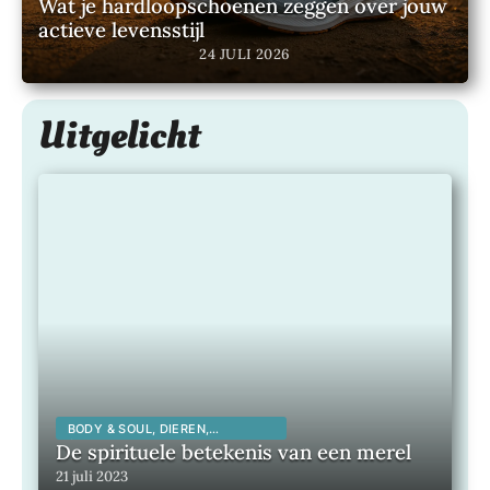
Wat je hardloopschoenen zeggen over jouw
actieve levensstijl
24 JULI 2026
Uitgelicht
BODY & SOUL, DIEREN,
SPIRITUALITEIT,
De spirituele betekenis van een merel
21 juli 2023