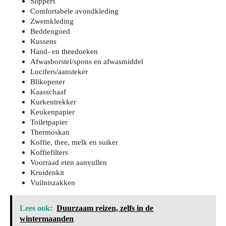
Slippers
Comfortabele avondkleding
Zwemkleding
Beddengoed
Kussens
Hand- en theedoeken
Afwasborstel/spons en afwasmiddel
Lucifers/aansteker
Blikopener
Kaasschaaf
Kurkentrekker
Keukenpapier
Toiletpapier
Thermoskan
Koffie, thee, melk en suiker
Koffiefilters
Voorraad eten aanvullen
Kruidenkit
Vuilniszakken
Lees ook:
Duurzaam reizen, zelfs in de
wintermaanden