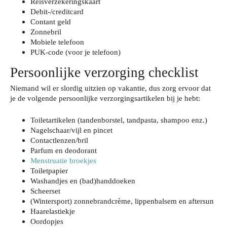
Reisverzekeringskaart
Debit-/creditcard
Contant geld
Zonnebril
Mobiele telefoon
PUK-code (voor je telefoon)
Persoonlijke verzorging checklist
Niemand wil er slordig uitzien op vakantie, dus zorg ervoor dat
je de volgende persoonlijke verzorgingsartikelen bij je hebt:
Toiletartikelen (tandenborstel, tandpasta, shampoo enz.)
Nagelschaar/vijl en pincet
Contactlenzen/bril
Parfum en deodorant
Menstruatie broekjes
Toiletpapier
Washandjes en (bad)handdoeken
Scheerset
(Wintersport) zonnebrandcrème, lippenbalsem en aftersun
Haarelastiekje
Oordopjes