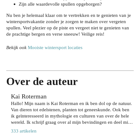
Zijn alle waardevolle spullen opgeborgen?
Je
Nu ben je helemaal klaar om te vertrekken en te genieten van je
wo
wintersportvakantie zonder je zorgen te maken over vergeten
Zo
spullen. Veel plezier op de piste en vergeet niet te genieten van
nin
bes
de prachtige bergen en verse sneeuw! Veilige reis!
Wat
g
che
je
bev
Da
rm
Bekijk ook
Mooiste wintersport locaties
har
eili
gje
je
dlo
gen
Rot
je
ops
teg
terd
haa
cho
en
am:
rkle
ene
inbr
zo
ur
Over de auteur
n
aak
bel
lan
zeg
,
eef
ger
Kai Roterman
gen
zon
je
met
ove
Hallo! Mijn naam is Kai Roterman en ik ben dol op de natuur.
der
de
de
Van dieren tot edelstenen, planten tot geneeskunde. Ook ben
r
in
stad
juis
ik geïnteresseerd in mythologie en culturen van over de hele
jou
te
op
te
wereld. Ik schrijf graag over al mijn bevindingen en deel mijn
w
lev
jou
sha
kennis op deze prachtige website; Paradijsvogelsmagazine.nl.
acti
333 artikelen
ere
w
mp
Ben jij net zo nieuwsgierig naar hoe magisch onze planeet is?
eve
n
tem
oo