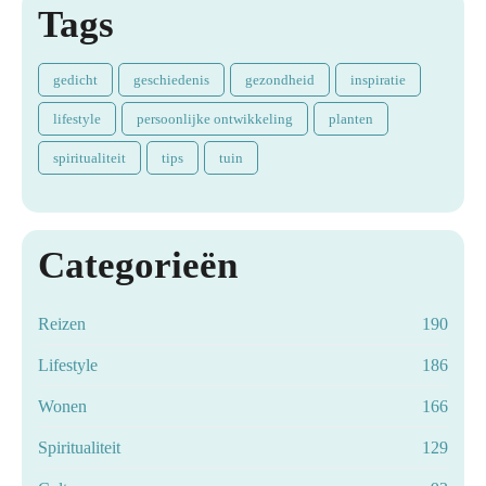
Tags
gedicht
geschiedenis
gezondheid
inspiratie
lifestyle
persoonlijke ontwikkeling
planten
spiritualiteit
tips
tuin
Categorieën
Reizen
190
Lifestyle
186
Wonen
166
Spiritualiteit
129