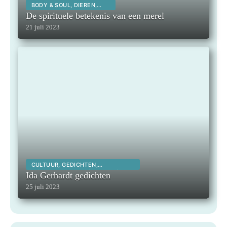
BODY & SOUL, DIEREN,
SPIRITUALITEIT,
De spirituele betekenis van een merel
21 juli 2023
CULTUUR, GEDICHTEN,
INSPIRERENDE KUNSTENAARS,
Ida Gerhardt gedichten
INSPIRERENDE MENSEN,
LITERATUUR, MAATSCHAPPELIJK,
25 juli 2023