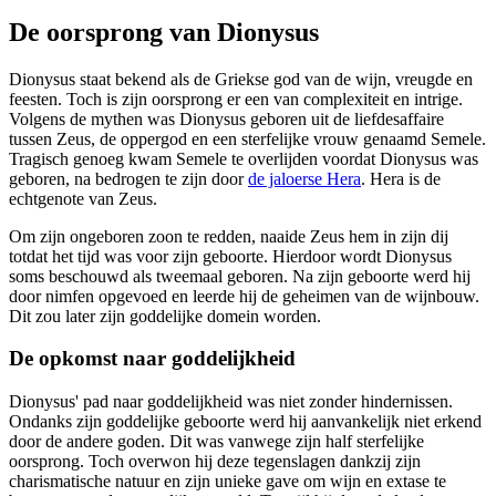
De oorsprong van Dionysus
Dionysus staat bekend als de Griekse god van de wijn, vreugde en
feesten. Toch is zijn oorsprong er een van complexiteit en intrige.
Volgens de mythen was Dionysus geboren uit de liefdesaffaire
tussen Zeus, de oppergod en een sterfelijke vrouw genaamd Semele.
Tragisch genoeg kwam Semele te overlijden voordat Dionysus was
geboren, na bedrogen te zijn door
de jaloerse Hera
. Hera is de
echtgenote van Zeus.
Om zijn ongeboren zoon te redden, naaide Zeus hem in zijn dij
totdat het tijd was voor zijn geboorte. Hierdoor wordt Dionysus
soms beschouwd als tweemaal geboren. Na zijn geboorte werd hij
door nimfen opgevoed en leerde hij de geheimen van de wijnbouw.
Dit zou later zijn goddelijke domein worden.
De opkomst naar goddelijkheid
Dionysus' pad naar goddelijkheid was niet zonder hindernissen.
Ondanks zijn goddelijke geboorte werd hij aanvankelijk niet erkend
door de andere goden. Dit was vanwege zijn half sterfelijke
oorsprong. Toch overwon hij deze tegenslagen dankzij zijn
charismatische natuur en zijn unieke gave om wijn en extase te