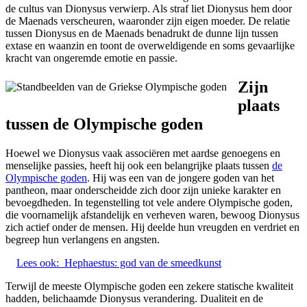
de cultus van Dionysus verwierp. Als straf liet Dionysus hem door
de Maenads verscheuren, waaronder zijn eigen moeder. De relatie
tussen Dionysus en de Maenads benadrukt de dunne lijn tussen
extase en waanzin en toont de overweldigende en soms gevaarlijke
kracht van ongeremde emotie en passie.
Zijn
plaats
tussen de Olympische goden
Hoewel we Dionysus vaak associëren met aardse genoegens en
menselijke passies, heeft hij ook een belangrijke plaats tussen
de
Olympische goden
. Hij was een van de jongere goden van het
pantheon, maar onderscheidde zich door zijn unieke karakter en
bevoegdheden. In tegenstelling tot vele andere Olympische goden,
die voornamelijk afstandelijk en verheven waren, bewoog Dionysus
zich actief onder de mensen. Hij deelde hun vreugden en verdriet en
begreep hun verlangens en angsten.
Lees ook:
Hephaestus: god van de smeedkunst
Terwijl de meeste Olympische goden een zekere statische kwaliteit
hadden, belichaamde Dionysus verandering. Dualiteit en de