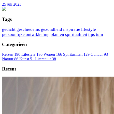
25 juli 2023
Tags
gedicht
geschiedenis
gezondheid
inspiratie
lifestyle
persoonlijke ontwikkeling
planten
spiritualiteit
tips
tuin
Categorieën
Reizen
190
Lifestyle
186
Wonen
166
Spiritualiteit
129
Cultuur
93
Natuur
86
Kunst
51
Literatuur
38
Recent