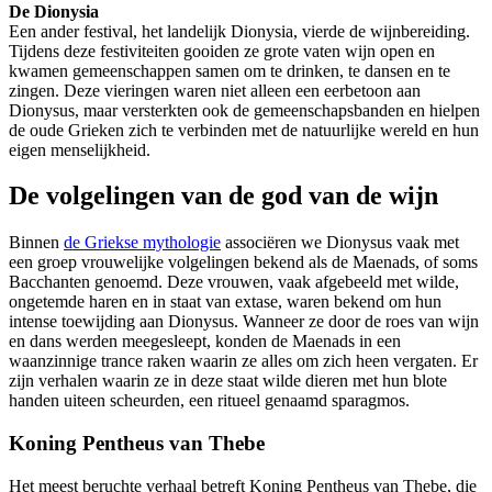
De Dionysia
Een ander festival, het landelijk Dionysia, vierde de wijnbereiding.
Tijdens deze festiviteiten gooiden ze grote vaten wijn open en
kwamen gemeenschappen samen om te drinken, te dansen en te
zingen. Deze vieringen waren niet alleen een eerbetoon aan
Dionysus, maar versterkten ook de gemeenschapsbanden en hielpen
de oude Grieken zich te verbinden met de natuurlijke wereld en hun
eigen menselijkheid.
De volgelingen van de god van de wijn
Binnen
de Griekse mythologie
associëren we Dionysus vaak met
een groep vrouwelijke volgelingen bekend als de Maenads, of soms
Bacchanten genoemd. Deze vrouwen, vaak afgebeeld met wilde,
ongetemde haren en in staat van extase, waren bekend om hun
intense toewijding aan Dionysus. Wanneer ze door de roes van wijn
en dans werden meegesleept, konden de Maenads in een
waanzinnige trance raken waarin ze alles om zich heen vergaten. Er
zijn verhalen waarin ze in deze staat wilde dieren met hun blote
handen uiteen scheurden, een ritueel genaamd sparagmos.
Koning Pentheus van Thebe
Het meest beruchte verhaal betreft Koning Pentheus van Thebe, die