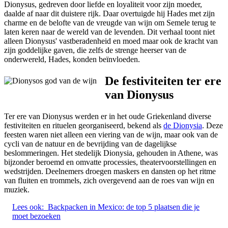
Dionysus, gedreven door liefde en loyaliteit voor zijn moeder,
daalde af naar dit duistere rijk. Daar overtuigde hij Hades met zijn
charme en de belofte van de vreugde van wijn om Semele terug te
laten keren naar de wereld van de levenden. Dit verhaal toont niet
alleen Dionysus' vastberadenheid en moed maar ook de kracht van
zijn goddelijke gaven, die zelfs de strenge heerser van de
onderwereld, Hades, konden beïnvloeden.
De festiviteiten ter ere
van Dionysus
Ter ere van Dionysus werden er in het oude Griekenland diverse
festiviteiten en rituelen georganiseerd, bekend als
de Dionysia
. Deze
feesten waren niet alleen een viering van de wijn, maar ook van de
cycli van de natuur en de bevrijding van de dagelijkse
beslommeringen. Het stedelijk Dionysia, gehouden in Athene, was
bijzonder beroemd en omvatte processies, theatervoorstellingen en
wedstrijden. Deelnemers droegen maskers en dansten op het ritme
van fluiten en trommels, zich overgevend aan de roes van wijn en
muziek.
Lees ook:
Backpacken in Mexico: de top 5 plaatsen die je
moet bezoeken