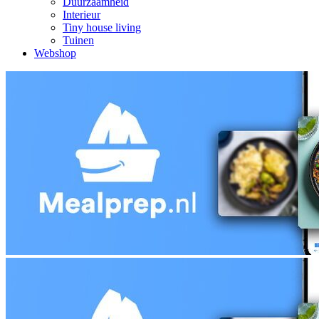
Duurzaamheid
Interieur
Tiny house living
Tuinen
Webshop