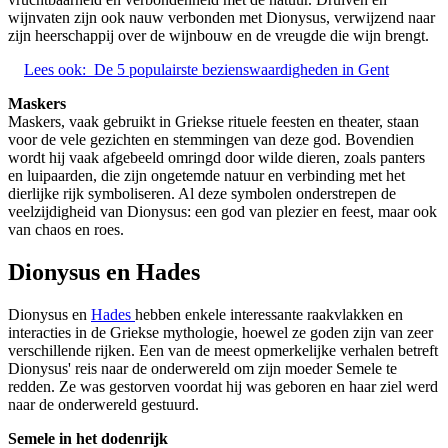
wijnvaten zijn ook nauw verbonden met Dionysus, verwijzend naar
zijn heerschappij over de wijnbouw en de vreugde die wijn brengt.
Lees ook:
De 5 populairste bezienswaardigheden in Gent
Maskers
Maskers, vaak gebruikt in Griekse rituele feesten en theater, staan
voor de vele gezichten en stemmingen van deze god. Bovendien
wordt hij vaak afgebeeld omringd door wilde dieren, zoals panters
en luipaarden, die zijn ongetemde natuur en verbinding met het
dierlijke rijk symboliseren. Al deze symbolen onderstrepen de
veelzijdigheid van Dionysus: een god van plezier en feest, maar ook
van chaos en roes.
Dionysus en Hades
Dionysus en
Hades
hebben enkele interessante raakvlakken en
interacties in de Griekse mythologie, hoewel ze goden zijn van zeer
verschillende rijken. Een van de meest opmerkelijke verhalen betreft
Dionysus' reis naar de onderwereld om zijn moeder Semele te
redden. Ze was gestorven voordat hij was geboren en haar ziel werd
naar de onderwereld gestuurd.
Semele in het dodenrijk