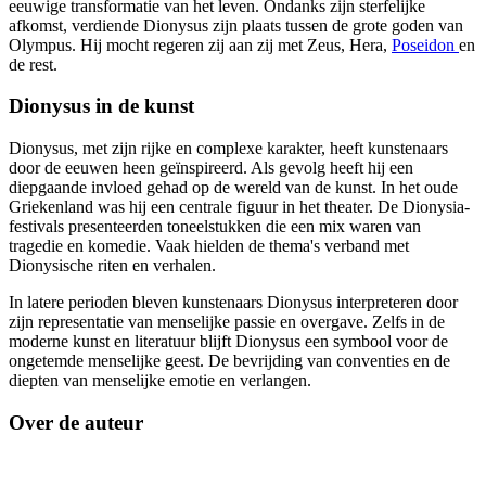
eeuwige transformatie van het leven. Ondanks zijn sterfelijke
afkomst, verdiende Dionysus zijn plaats tussen de grote goden van
Olympus. Hij mocht regeren zij aan zij met Zeus, Hera,
Poseidon
en
de rest.
Dionysus in de kunst
Dionysus, met zijn rijke en complexe karakter, heeft kunstenaars
door de eeuwen heen geïnspireerd. Als gevolg heeft hij een
diepgaande invloed gehad op de wereld van de kunst. In het oude
Griekenland was hij een centrale figuur in het theater. De Dionysia-
festivals presenteerden toneelstukken die een mix waren van
tragedie en komedie. Vaak hielden de thema's verband met
Dionysische riten en verhalen.
In latere perioden bleven kunstenaars Dionysus interpreteren door
zijn representatie van menselijke passie en overgave. Zelfs in de
moderne kunst en literatuur blijft Dionysus een symbool voor de
ongetemde menselijke geest. De bevrijding van conventies en de
diepten van menselijke emotie en verlangen.
Over de auteur