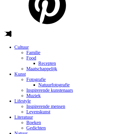
Cultuur
Familie
Food
Recepten
Maatschappelijk
Kunst
Fotografie
Natuurfotografie
Inspirerende kunstenaars
Muziek
Lifestyle
Inspirerende mensen
Levenskunst
Literatuur
Boeken
Gedichten
Natuur