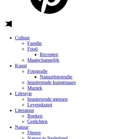
Cultuur
Familie
Food
Recepten
Maatschappelijk
Kunst
Fotografie
Natuurfotografie
Inspirerende kunstenaars
Muziek
Lifestyle
Inspirerende mensen
Levenskunst
Literatuur
Boeken
Gedichten
Natuur
Dieren
Natuur in Nederland