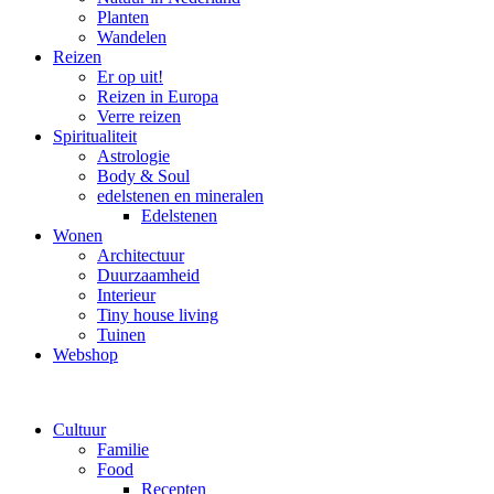
Planten
Wandelen
Reizen
Er op uit!
Reizen in Europa
Verre reizen
Spiritualiteit
Astrologie
Body & Soul
edelstenen en mineralen
Edelstenen
Wonen
Architectuur
Duurzaamheid
Interieur
Tiny house living
Tuinen
Webshop
Cultuur
Familie
Food
Recepten