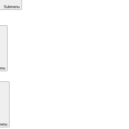
Submenu
enu
menu