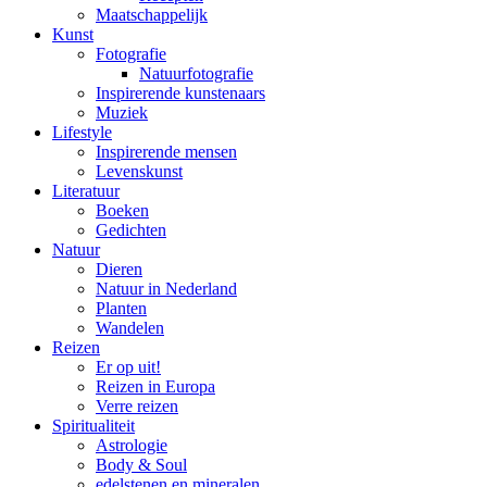
Maatschappelijk
Kunst
Fotografie
Natuurfotografie
Inspirerende kunstenaars
Muziek
Lifestyle
Inspirerende mensen
Levenskunst
Literatuur
Boeken
Gedichten
Natuur
Dieren
Natuur in Nederland
Planten
Wandelen
Reizen
Er op uit!
Reizen in Europa
Verre reizen
Spiritualiteit
Astrologie
Body & Soul
edelstenen en mineralen