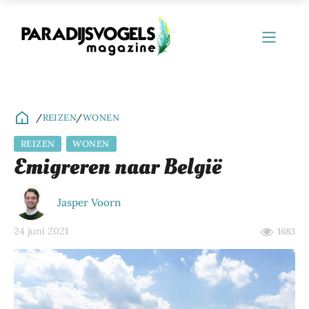
/
REIZEN
/
WONEN
REIZEN
WONEN
ubmenu
Emigreren naar België
ubmenu
Jasper Voorn
ubmenu
24 juni 2021
1683
ubmenu
ubmenu
ubmenu