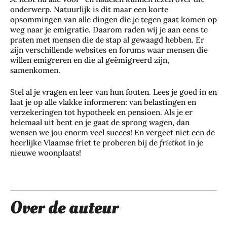
onderwerp. Natuurlijk is dit maar een korte
opsommingen van alle dingen die je tegen gaat komen op
weg naar je emigratie. Daarom raden wij je aan eens te
praten met mensen die de stap al gewaagd hebben. Er
zijn verschillende websites en forums waar mensen die
willen emigreren en die al geëmigreerd zijn,
samenkomen.
Stel al je vragen en leer van hun fouten. Lees je goed in en
Zo
laat je op alle vlakke informeren: van belastingen en
bes
verzekeringen tot hypotheek en pensioen. Als je er
helemaal uit bent en je gaat de sprong wagen, dan
che
wensen we jou enorm veel succes! En vergeet niet een de
rm
heerlijke Vlaamse friet te proberen bij de
frietkot
in je
je
nieuwe woonplaats!
je
haa
rkl
eur
Over de auteur
lan
ger
Je
me
Wa