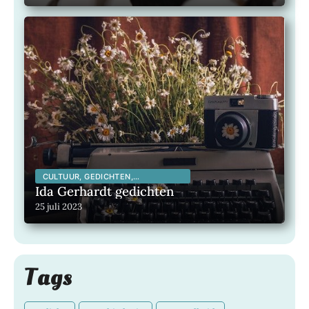
CULTUUR, GEDICHTEN,
INSPIRERENDE KUNSTENAARS,
Ida Gerhardt gedichten
INSPIRERENDE MENSEN,
25 juli 2023
LITERATUUR, MAATSCHAPPELIJK,
Tags