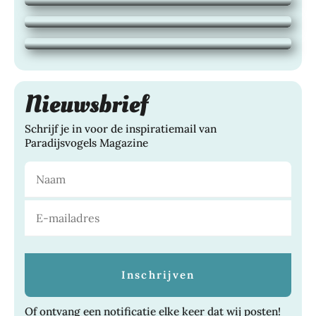
24 juli 2026
|
BLOG
het hele jaar van te genieten
21 juli 2026
|
TUINEN, WONEN,
Nieuwsbrief
Schrijf je in voor de inspiratiemail van
Paradijsvogels Magazine
Of ontvang een notificatie elke keer dat wij posten!