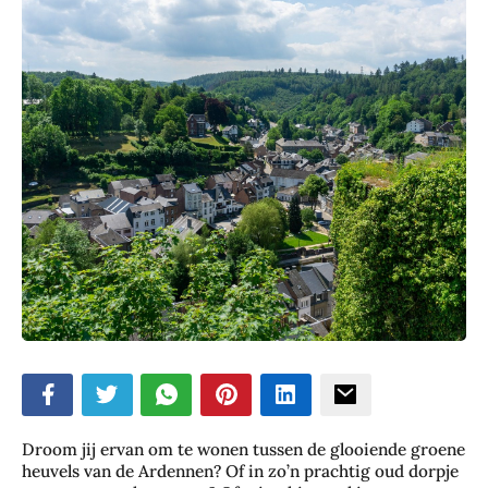
ubmenu
ubmenu
Droom jij ervan om te wonen tussen de glooiende groene
heuvels van de Ardennen? Of in zo’n prachtig oud dorpje