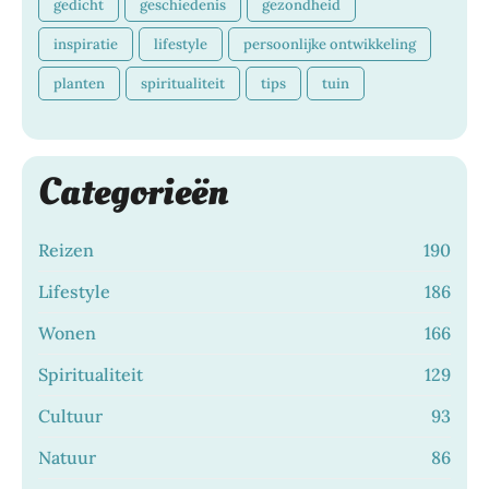
gedicht
geschiedenis
gezondheid
inspiratie
lifestyle
persoonlijke ontwikkeling
planten
spiritualiteit
tips
tuin
Categorieën
Reizen
190
Lifestyle
186
Wonen
166
Spiritualiteit
129
Cultuur
93
Natuur
86