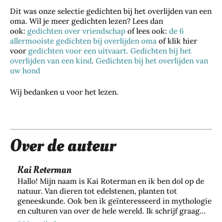
Dit was onze selectie gedichten bij het overlijden van een
oma. Wil je meer gedichten lezen? Lees dan
ook:
gedichten over vriendschap
of lees ook:
de 6
Je
Zo
allermooiste gedichten bij overlijden oma
of klik hier
Wa
wo
Da
voor
gedichten voor een uitvaart.
Gedichten bij het
bes
t je
nin
overlijden van een kind
.
Gedichten bij het overlijden van
gje
che
har
uw hond
g
Rot
rm
dlo
bev
ter
je
Wij bedanken u voor het lezen.
ops
eili
da
je
ch
gen
m:
haa
oe
teg
zo
rkl
ne
en
bel
eur
n
inb
eef
Over de auteur
lan
zeg
raa
je
ger
gen
k,
de
me
Kai Roterman
ove
zon
sta
t
r
der
Hallo! Mijn naam is Kai Roterman en ik ben dol op de
d
de
jou
natuur. Van dieren tot edelstenen, planten tot
in
op
juis
geneeskunde. Ook ben ik geïnteresseerd in mythologie
w
te
jou
te
en culturen van over de hele wereld. Ik schrijf graag
act
lev
w
sha
over al mijn bevindingen en deel mijn kennis op deze