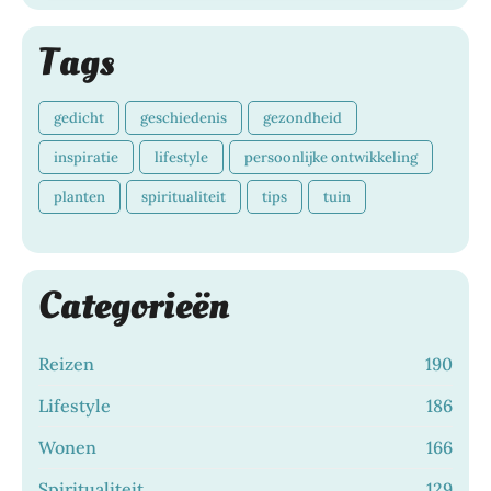
Tags
gedicht
geschiedenis
gezondheid
inspiratie
lifestyle
persoonlijke ontwikkeling
planten
spiritualiteit
tips
tuin
Categorieën
Reizen
190
Lifestyle
186
Wonen
166
Spiritualiteit
129