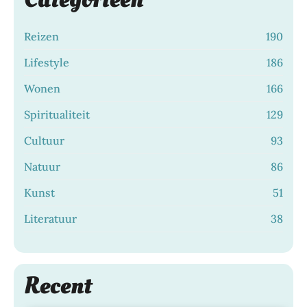
Reizen
190
Lifestyle
186
Wonen
166
Spiritualiteit
129
Cultuur
93
Natuur
86
Kunst
51
Literatuur
38
Zo bescherm je je haarkleur langer met
Recent
de juiste shampoo
Dagje Rotterdam: zo beleef je de stad
28 juli 2026
|
LIFESTYLE