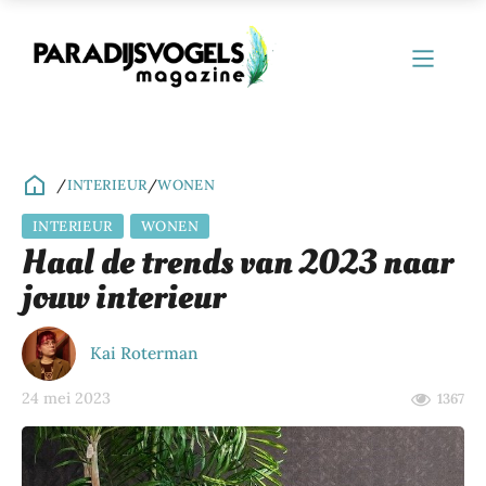
/
INTERIEUR
/
WONEN
INTERIEUR
WONEN
ubmenu
Haal de trends van 2023 naar
jouw interieur
ubmenu
ubmenu
Kai Roterman
ubmenu
24 mei 2023
1367
ubmenu
ubmenu