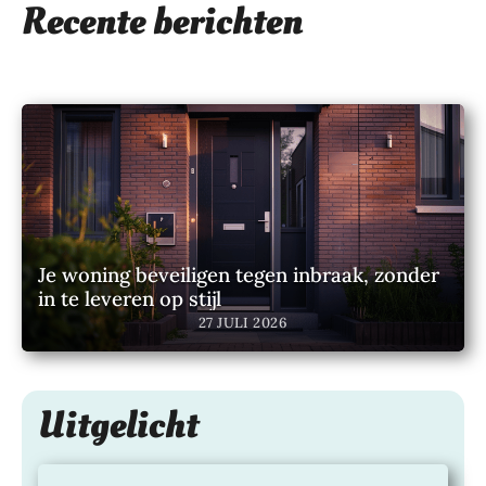
Recente berichten
JULI
28
zeg
nieuwsgierig naar hoe magisch onze planeet
2026
JULI
is? Dan ben je hier aan het juiste adres!
gen
2026
ove
r
jou
w
act
iev
e
lev
ens
Je woning beveiligen tegen inbraak, zonder
stijl
in te leveren op stijl
24
27 JULI 2026
JULI
2026
Uitgelicht