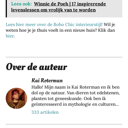
Lees ook:
Winnie de Poeh | 17 inspirerende
Zo
levenslessen om vrolijk van te worden
Da
bes
gje
che
Lees hier meer over de Boho Chic interieurstijl!
Wil je
Rot
rm
weten hoe je je thuis voelt in een nieuw huis? Klik dan
ter
je
hier
.
da
je
m:
haa
zo
rkl
bel
eur
eef
Over de auteur
lan
je
ger
de
me
Wa
Kai Roterman
sta
t
t je
Hallo! Mijn naam is Kai Roterman en ik ben
d
de
har
dol op de natuur. Van dieren tot edelstenen,
op
juis
dlo
planten tot geneeskunde. Ook ben ik
jou
te
ops
geïnteresseerd in mythologie en culturen
w
sha
ch
van over de hele wereld. Ik schrijf graag
333 artikelen
te
mp
oe
over al mijn bevindingen en deel mijn kennis
mp
oo
ne
op deze prachtige website;
o
n
28
Paradijsvogelsmagazine.nl. Ben jij net zo