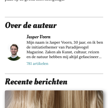
Over de auteur
Jasper Voorn
Mijn naam is Jasper Voorn, 30 jaar, en ik ben
de initiatiefnemer van Paradijsvogel
Magazine. Zaken als Kunst, cultuur, reizen
en de natuur hebben mij altijd gefascineerd.
Vanuit een passie voor bovenstaande zaken
781 artikelen
ben ik dan ook Paradijsvogels Magazine
begonnen. Naast mijn bezigheid bij dit
online tijdschrift houd ik me als directeur
Recente berichten
en eigenaar van Web Wings BV, samen met
een groeiend team van 35+ collega’s,
dagelijks bezig met het realiseren van online
marketing resultaten voor meer dan 200
verschillende klanten. Hier richten wij ons
voornamelijk op duurzame marketing door