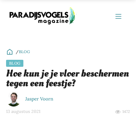
/
BLOG
BLOG
ubmenu
Hoe kun je je vloer beschermen
tegen een feestje?
ubmenu
ubmenu
Jasper Voorn
ubmenu
13 augustus 2021
1472
ubmenu
ubmenu