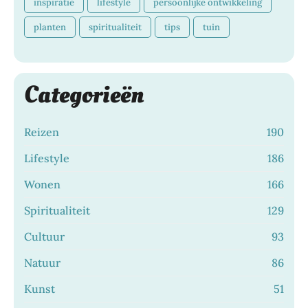
inspiratie
lifestyle
persoonlijke ontwikkeling
planten
spiritualiteit
tips
tuin
Categorieën
Reizen
190
Lifestyle
186
Wonen
166
Spiritualiteit
129
Cultuur
93
Natuur
86
Kunst
51