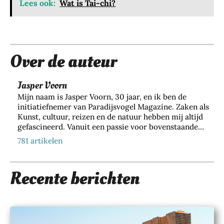
je
Lees ook:
Wat is Tai-chi?
je
haa
rkl
eur
Over de auteur
lan
ger
me
Jasper Voorn
t
Mijn naam is Jasper Voorn, 30 jaar, en ik ben de
de
initiatiefnemer van Paradijsvogel Magazine. Zaken als
juis
Kunst, cultuur, reizen en de natuur hebben mij altijd
te
gefascineerd. Vanuit een passie voor bovenstaande
sha
zaken ben ik dan ook Paradijsvogels Magazine
781 artikelen
mp
begonnen. Naast mijn bezigheid bij dit online
oo
tijdschrift houd ik me als directeur en eigenaar van
28
Web Wings BV, samen met een groeiend team van 35+
Recente berichten
JULI
collega’s, dagelijks bezig met het realiseren van online
2026
marketing resultaten voor meer dan 200 verschillende
Wa
klanten. Hier richten wij ons voornamelijk op
t je
duurzame marketing door lange termijn resultaat te
har
halen via zoekmachine optimalisatie. Binnen