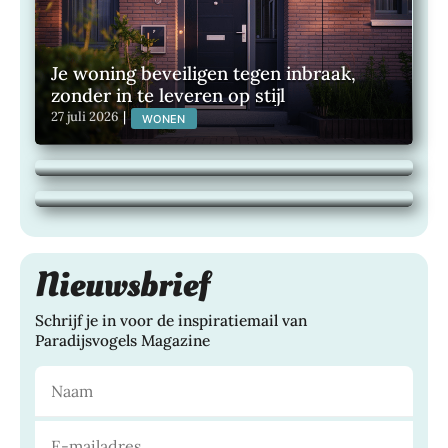
Je woning beveiligen tegen inbraak,
zonder in te leveren op stijl
Wat je hardloopschoenen zeggen over
27 juli 2026
|
WONEN
jouw actieve levensstijl
Maak van je buitenruimte een plek om
24 juli 2026
|
BLOG
het hele jaar van te genieten
21 juli 2026
|
TUINEN, WONEN,
Nieuwsbrief
Schrijf je in voor de inspiratiemail van
Paradijsvogels Magazine