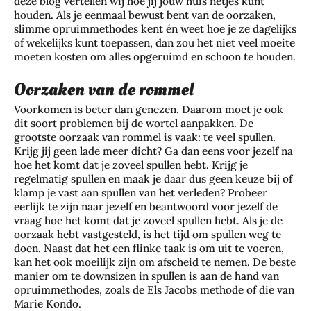
deze blog vertellen wij hoe jij jouw huis netjes kunt
houden. Als je eenmaal bewust bent van de oorzaken,
slimme opruimmethodes kent én weet hoe je ze dagelijks
of wekelijks kunt toepassen, dan zou het niet veel moeite
moeten kosten om alles opgeruimd en schoon te houden.
Oorzaken van de rommel
Voorkomen is beter dan genezen. Daarom moet je ook
dit soort problemen bij de wortel aanpakken. De
grootste oorzaak van rommel is vaak: te veel spullen.
Krijg jij geen lade meer dicht? Ga dan eens voor jezelf na
hoe het komt dat je zoveel spullen hebt. Krijg je
regelmatig spullen en maak je daar dus geen keuze bij of
klamp je vast aan spullen van het verleden? Probeer
eerlijk te zijn naar jezelf en beantwoord voor jezelf de
vraag hoe het komt dat je zoveel spullen hebt. Als je de
oorzaak hebt vastgesteld, is het tijd om spullen weg te
doen. Naast dat het een flinke taak is om uit te voeren,
kan het ook moeilijk zijn om afscheid te nemen. De beste
manier om te downsizen in spullen is aan de hand van
opruimmethodes, zoals de Els Jacobs methode of die van
Marie Kondo.