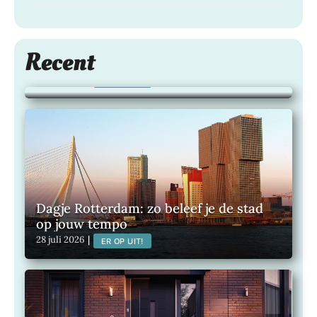
Zo bescherm je je haarkleur langer met
Recent
de juiste shampoo
28 juli 2026
|
LIFESTYLE
Dagje Rotterdam: zo beleef je de stad
op jouw tempo
28 juli 2026
|
ER OP UIT!