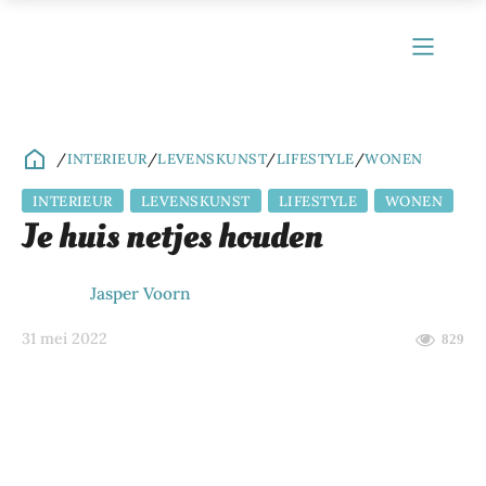
/
INTERIEUR
/
LEVENSKUNST
/
LIFESTYLE
/
WONEN
INTERIEUR
LEVENSKUNST
LIFESTYLE
WONEN
ubmenu
Je huis netjes houden
ubmenu
Jasper Voorn
ubmenu
31 mei 2022
829
ubmenu
ubmenu
ubmenu