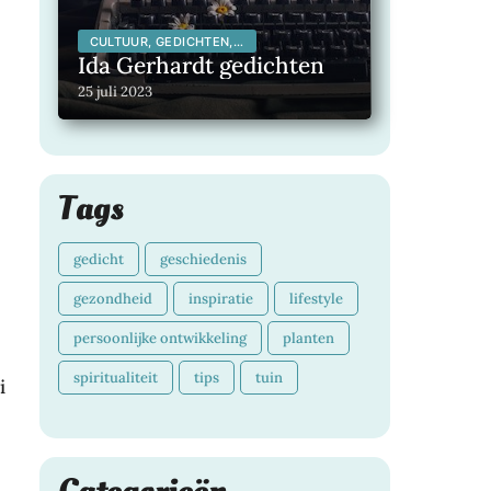
CULTUUR, GEDICHTEN,
INSPIRERENDE
Ida Gerhardt gedichten
KUNSTENAARS,
INSPIRERENDE MENSEN,
25 juli 2023
LITERATUUR,
MAATSCHAPPELIJK,
Tags
gedicht
geschiedenis
gezondheid
inspiratie
lifestyle
persoonlijke ontwikkeling
planten
spiritualiteit
tips
tuin
i