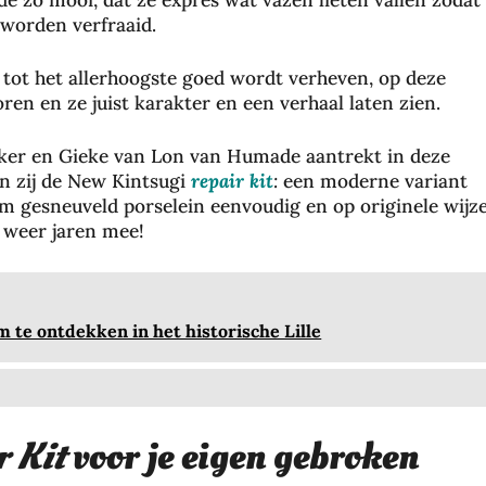
zo mooi, dat ze expres wat vazen lieten vallen zodat
worden verfraaid.
 tot het allerhoogste goed wordt verheven, op deze
ren en ze juist karakter en een verhaal laten zien.
kker en Gieke van Lon van Humade aantrekt in deze
 zij de New Kintsugi
repair kit
:
een moderne variant
om gesneuveld porselein eenvoudig en op originele wijz
e weer jaren mee!
 te ontdekken in het historische Lille
r Kit
voor je eigen gebroken