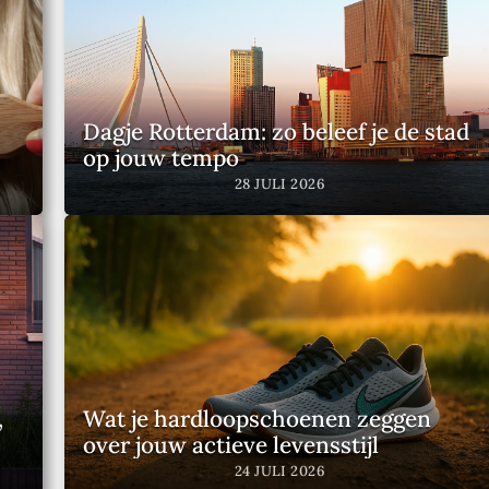
ensen te kunnen bereiken met interessante verhalen en
ijselijke wereld die wij met z’n alle mogen bewandelen.
Dagje Rotterdam: zo beleef je de stad
op jouw tempo
28 JULI 2026
,
Wat je hardloopschoenen zeggen
over jouw actieve levensstijl
24 JULI 2026