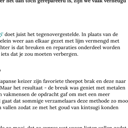
eer het dan toch gerepareerd is, zijn we vaak verheugd
i'
doet juist het tegenovergestelde. In plaats van de
elein weer aan elkaar gezet met lijm vermengd met
chter is dat breuken en reparaties onderdeel worden
n iets dat je zou moeten verbergen.
w
apanse keizer zijn favoriete theepot brak en deze naar
Maar het resultaat - de breuk was geniet met metalen
zijn vakmensen de opdracht gaf om met een meer
al gaat dat sommige verzamelaars deze methode zo moo
n vallen zodat ze met het goud van kintsugi konden