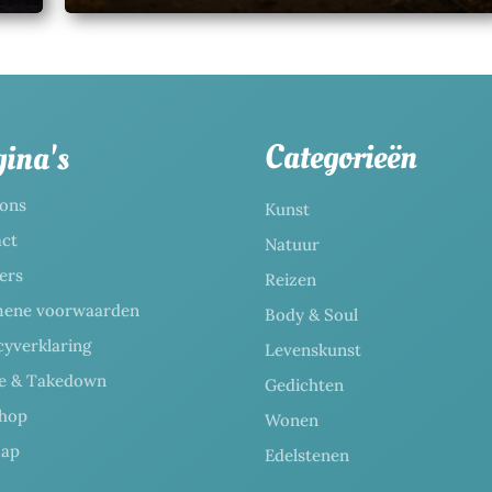
Categorieën
ina's
ons
Kunst
ct
Natuur
ers
Reizen
mene voorwaarden
Body & Soul
cyverklaring
Levenskunst
ce & Takedown
Gedichten
hop
Wonen
map
Edelstenen