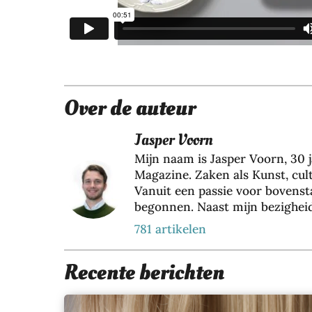
Over de auteur
Jasper Voorn
Mijn naam is Jasper Voorn, 30 j
Magazine. Zaken als Kunst, cult
Vanuit een passie voor bovens
begonnen. Naast mijn bezigheid 
eigenaar van Web Wings BV, sam
781 artikelen
bezig met het realiseren van o
verschillende klanten. Hier ri
Recente berichten
lange termijn resultaat te hale
Magazine komt mijn passie voo
verdiepen in de wereld om ons 