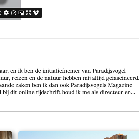
aar, en ik ben de initiatiefnemer van Paradijsvogel
uur, reizen en de natuur hebben mij altijd gefascineerd
taande zaken ben ik dan ook Paradijsvogels Magazine
bij dit online tijdschrift houd ik me als directeur en
en met een groeiend team van 35+ collega’s, dagelijks
nline marketing resultaten voor meer dan 200
chten wij ons voornamelijk op duurzame marketing door
n via zoekmachine optimalisatie. Binnen Paradijsvogel
r online marketing, mensen inspireren en mij verder
heen samen. Mijn doel is om vanuit Paradijsvogel