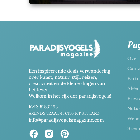
Pag
Over 
Conta
Een inspirerende dosis verwondering
over kunst, natuur, stijl, reizen,
Partn
creativiteit en de kleine dingen van
Alge
het leven.
Welkom in het rijk der paradijsvogels!
Priva
KvK: 81831153
Noti
ARENDSTRAAT 4, 6135 KT SITTARD
Webs
info@paradijsvogelsmagazine.com
Site