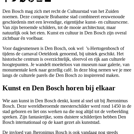
Den Bosch mag zich met recht de Cultuurstad van het Zuiden
noemen. Deze compacte Brabantse stad combineert eeuwenoude
geschiedenis met een levendige, eigentijdse kunst- en cultuurscene.
Van zijn beroemde schilders, tot de mooie architectuur, maar
natuurlijk ook het eten. Kunst en cultuur in Den Bosch zijn overal
zichtbaar én voelbaar.
Voor dagjesmensen is Den Bosch, ook wel ’s-Hertogenbosch of
tijdens de carnaval Oeteldonk genoemd, bij uitstek geschikt. Het
historische centrum is overzichtelijk, sfeervol en rijk aan culturele
hoogtepunten. Je wandelt moeiteloos van museum naar galerie, van
monumentale kerk naar gezellig café. In deze blog nemen we je mee
langs de culturele parels die Den Bosch zo inspirerend maken.
Kunst en Den Bosch horen bij elkaar
Wie aan kunst in Den Bosch denkt, komt al snel uit bij Jheronimus
Bosch. Deze wereldberoemde meesterschilder werd rond 1450 in de
stad geboren en liet ons werken na die nog altijd tot de verbeelding
spreken. Zijn fantasierijke, soms duistere schilderijen hebben Den
Bosch internationaal op de kaart gezet als kunststad.
De invloed van Jheronimus Bosch is ook vandaag nog steeds