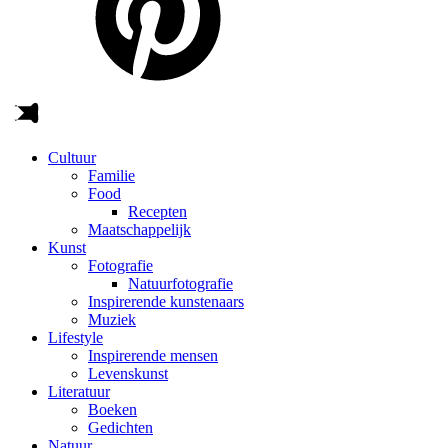
Cultuur
Familie
Food
Recepten
Maatschappelijk
Kunst
Fotografie
Natuurfotografie
Inspirerende kunstenaars
Muziek
Lifestyle
Inspirerende mensen
Levenskunst
Literatuur
Boeken
Gedichten
Natuur