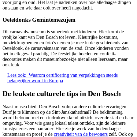
voor jong en oud. Het laat je nadenken over hoe alledaagse dingen
ontstaan en wie daar ooit over heeft nagedacht.
Oeteldonks Gemintemezujem
Dit carnavals-museum is superleuk met kinderen. Hier komt de
vrolijke kant van Den Bosch tot leven. Kleurrijke kostuums,
muziekfragmenten en foto’s nemen je mee in de geschiedenis van
Oeteldonk, de carnavalsnaam van de stad. Onze kinderen vonden
het in elk geval prachtig. De feestelijke hoeden en confetti-
decoraties maken dit museumbezoekje niet alleen leerzaam, maar
ook leuk.
Lees ook:
Waarom certificering van verpakkingen steeds
belangrijker wordt in Europa
De leukste culturele tips in Den Bosch
Naast musea biedt Den Bosch volop andere culturele ervaringen.
Durf je te klimmen op de Sint-Janskathedraal? De beklimming
wordt beloond met een indrukwekkend uitzicht over de stad en haar
omgeving. Voor wie graag lokaal talent ontdekt, zijn de kleinere
kunstgaleries een aanrader. Hier zie je werk van hedendaagse
kunstenaars en proef je de
creativiteit van de bewoners
zelf. Ook op