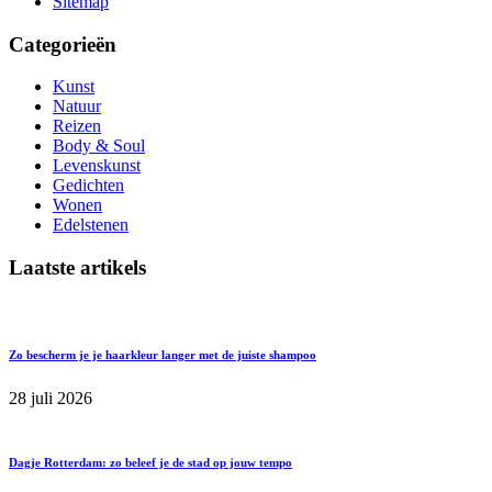
Sitemap
Categorieën
Kunst
Natuur
Reizen
Body & Soul
Levenskunst
Gedichten
Wonen
Edelstenen
Laatste artikels
Zo bescherm je je haarkleur langer met de juiste shampoo
28 juli 2026
Dagje Rotterdam: zo beleef je de stad op jouw tempo