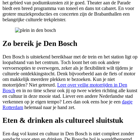
het gebied van podiumkunsten zit je goed. Theater aan de Parade
biedt een breed programma van toneel en dans tot cabaret. En voor
grotere muziekproducties en concerten zijn de Brabanthallen een
belangrijke culturele trekpleister.
Zo bereik je Den Bosch
Den Bosch is uitstekend bereikbaar met de trein en het station ligt op
loopafstand van het centrum. Toch loont het om ook andere
vervoersopties te overwegen, zeker als je flexibiliteit wilt tijdens je
culturele ontdekkingstocht. Denk bijvoorbeeld aan de fiets of motor
om makkelijk meerdere plekken te bezoeken. Kun je niet
motorrijden? Niet getreurd.
Leer over veilig motorrijden in Den
Bosch
en in no time scheur ook jij op twee wielen richting alle kunst
en cultuur in deze mooie stad. Liever een andere Nederlandse stad
verkennen op je eigen tempo? Lees dan ook eens hoe je een
dagje
Rotterdam
helemaal naar je hand zet.
Eten & drinken als cultureel sluitstuk
Een dag vol kunst en cultuur in Den Bosch is niet compleet zonder
aandacht voor eten en drinken. De Bossche bol is wereldberoemd