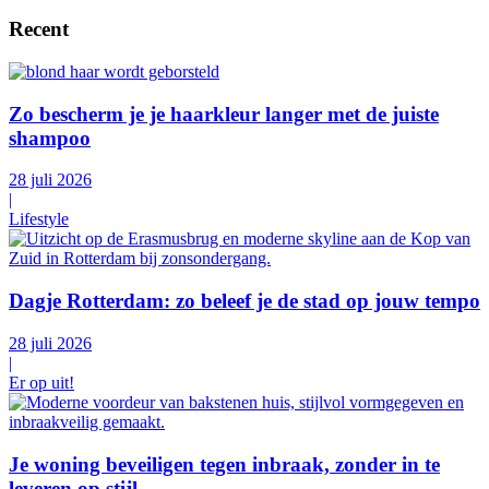
Recent
Zo bescherm je je haarkleur langer met de juiste
shampoo
28 juli 2026
|
Lifestyle
Dagje Rotterdam: zo beleef je de stad op jouw tempo
28 juli 2026
|
Er op uit!
Je woning beveiligen tegen inbraak, zonder in te
leveren op stijl