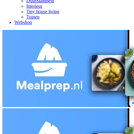
Duurzaamheid
Interieur
Tiny house living
Tuinen
Webshop