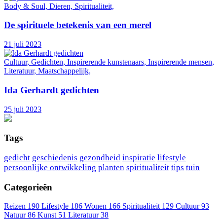
Body & Soul, Dieren, Spiritualiteit,
De spirituele betekenis van een merel
21 juli 2023
Cultuur, Gedichten, Inspirerende kunstenaars, Inspirerende mensen,
Literatuur, Maatschappelijk,
Ida Gerhardt gedichten
25 juli 2023
Tags
gedicht
geschiedenis
gezondheid
inspiratie
lifestyle
persoonlijke ontwikkeling
planten
spiritualiteit
tips
tuin
Categorieën
Reizen
190
Lifestyle
186
Wonen
166
Spiritualiteit
129
Cultuur
93
Natuur
86
Kunst
51
Literatuur
38