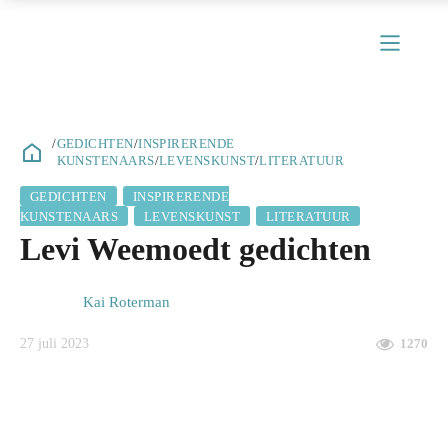
/
GEDICHTEN
/
INSPIRERENDE
KUNSTENAARS
/
LEVENSKUNST
/
LITERATUUR
GEDICHTEN
INSPIRERENDE
ubmenu
KUNSTENAARS
LEVENSKUNST
LITERATUUR
Levi Weemoedt gedichten
ubmenu
ubmenu
Kai Roterman
ubmenu
27 juli 2023
1270
ubmenu
ubmenu