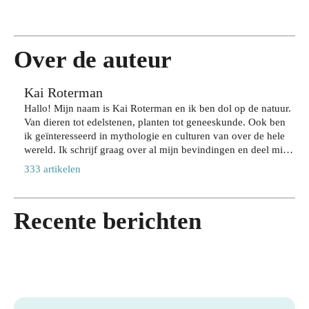
dlo
gen
Rot
je
ops
teg
terd
haa
cho
en
am:
rkle
ene
inbr
zo
ur
Over de auteur
n
aak
bel
lan
zeg
,
eef
ger
Kai Roterman
gen
zon
je
met
ove
Hallo! Mijn naam is Kai Roterman en ik ben dol op de natuur.
der
de
de
Van dieren tot edelstenen, planten tot geneeskunde. Ook ben
r
in
stad
juis
ik geïnteresseerd in mythologie en culturen van over de hele
jou
te
op
te
wereld. Ik schrijf graag over al mijn bevindingen en deel mijn
w
lev
jou
sha
kennis op deze prachtige website; Paradijsvogelsmagazine.nl.
acti
333 artikelen
ere
w
mp
Ben jij net zo nieuwsgierig naar hoe magisch onze planeet is?
eve
n
tem
oo
Dan ben je hier aan het juiste adres!
lev
op
po
28
ens
Recente berichten
stijl
JULI
28
2026
stijl
JULI
27
2026
JULI
24
2026
JULI
2026