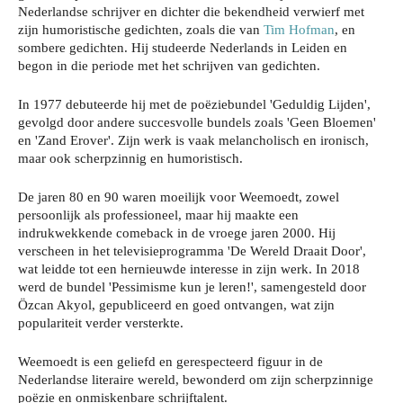
Nederlandse schrijver en dichter die bekendheid verwierf met
zijn humoristische gedichten, zoals die van
Tim Hofman
, en
sombere gedichten. Hij studeerde Nederlands in Leiden en
begon in die periode met het schrijven van gedichten.
In 1977 debuteerde hij met de poëziebundel 'Geduldig Lijden',
gevolgd door andere succesvolle bundels zoals 'Geen Bloemen'
en 'Zand Erover'. Zijn werk is vaak melancholisch en ironisch,
maar ook scherpzinnig en humoristisch.
De jaren 80 en 90 waren moeilijk voor Weemoedt, zowel
persoonlijk als professioneel, maar hij maakte een
indrukwekkende comeback in de vroege jaren 2000. Hij
verscheen in het televisieprogramma 'De Wereld Draait Door',
wat leidde tot een hernieuwde interesse in zijn werk. In 2018
werd de bundel 'Pessimisme kun je leren!', samengesteld door
Özcan Akyol, gepubliceerd en goed ontvangen, wat zijn
populariteit verder versterkte.
Weemoedt is een geliefd en gerespecteerd figuur in de
Nederlandse literaire wereld, bewonderd om zijn scherpzinnige
poëzie en onmiskenbare schrijftalent.