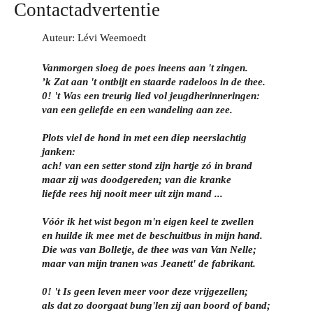
Contactadvertentie
Auteur: Lévi Weemoedt
Vanmorgen sloeg de poes ineens aan 't zingen.
’k Zat aan 't ontbijt en staarde radeloos in de thee.
0! 't Was een treurig lied vol jeugdherinneringen:
van een geliefde en een wandeling aan zee.
Plots viel de hond in met een diep neerslachtig
janken:
ach! van een setter stond zijn hartje zó in brand
maar zij was doodgereden; van die kranke
liefde rees hij nooit meer uit zijn mand ...
Vóór ik het wist begon m'n eigen keel te zwellen
en huilde ik mee met de beschuitbus in mijn hand.
Die was van Bolletje, de thee was van Van Nelle;
maar van mijn tranen was Jeanett' de fabrikant.
0! 't Is geen leven meer voor deze vrijgezellen;
als dat zo doorgaat bung'len zij aan boord of band;