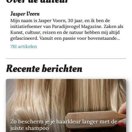
Je
Wa
wo
Da
t je
nin
Jasper Voorn
gje
har
g
Rot
Mijn naam is Jasper Voorn, 30 jaar, en ik ben de
dlo
bev
ter
initiatiefnemer van Paradijsvogel Magazine. Zaken als
ops
eili
Kunst, cultuur, reizen en de natuur hebben mij altijd
da
ch
gefascineerd. Vanuit een passie voor bovenstaande
gen
m:
zaken ben ik dan ook Paradijsvogels Magazine
oe
teg
zo
781 artikelen
begonnen. Naast mijn bezigheid bij dit online
ne
en
bel
tijdschrift houd ik me als directeur en eigenaar van
n
inb
eef
Web Wings BV, samen met een groeiend team van 35+
zeg
raa
Recente berichten
je
collega’s, dagelijks bezig met het realiseren van online
gen
k,
de
marketing resultaten voor meer dan 200 verschillende
ove
zon
sta
klanten. Hier richten wij ons voornamelijk op
r
der
d
duurzame marketing door lange termijn resultaat te
jou
in
op
halen via zoekmachine optimalisatie. Binnen
w
te
Paradijsvogel Magazine komt mijn passie voor online
jou
act
marketing, mensen inspireren en mij verder verdiepen
lev
w
in de wereld om ons heen samen. Mijn doel is om
iev
ere
te
vanuit Paradijsvogel Magazine jaarlijks 2 miljoen
e
n
mp
mensen te kunnen bereiken met interessante verhalen
Zo bescherm je je haarkleur langer met de
lev
op
o
en kennis uit deze prachtige paradijselijke wereld die
juiste shampoo
ens
stijl
28