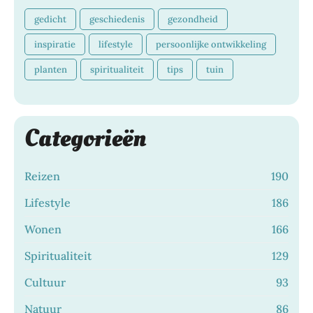
gedicht
geschiedenis
gezondheid
inspiratie
lifestyle
persoonlijke ontwikkeling
planten
spiritualiteit
tips
tuin
Categorieën
Reizen
190
Lifestyle
186
Wonen
166
Spiritualiteit
129
Cultuur
93
Natuur
86