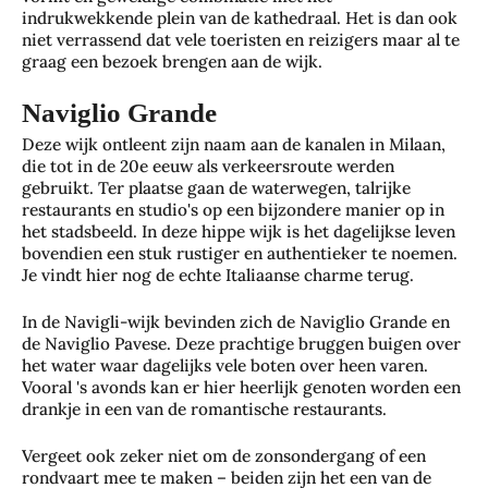
indrukwekkende plein van de kathedraal. Het is dan ook
niet verrassend dat vele toeristen en reizigers maar al te
graag een bezoek brengen aan de wijk.
Naviglio Grande
Deze wijk ontleent zijn naam aan de kanalen in Milaan,
die tot in de 20e eeuw als verkeersroute werden
gebruikt. Ter plaatse gaan de waterwegen, talrijke
restaurants en studio's op een bijzondere manier op in
het stadsbeeld. In deze hippe wijk is het dagelijkse leven
bovendien een stuk rustiger en authentieker te noemen.
Je vindt hier nog de echte Italiaanse charme terug.
In de Navigli-wijk bevinden zich de Naviglio Grande en
de Naviglio Pavese. Deze prachtige bruggen buigen over
het water waar dagelijks vele boten over heen varen.
Vooral 's avonds kan er hier heerlijk genoten worden een
Je
Zo
drankje in een van de romantische restaurants.
Wa
wo
Da
bes
t je
nin
gje
Vergeet ook zeker niet om de zonsondergang of een
che
har
g
rondvaart mee te maken – beiden zijn het een van de
Rot
rm