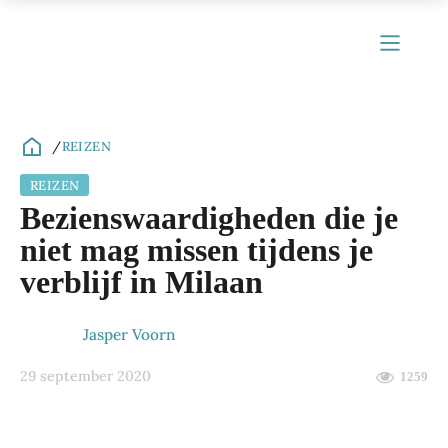
/
REIZEN
REIZEN
ubmenu
Bezienswaardigheden die je
ubmenu
niet mag missen tijdens je
verblijf in Milaan
ubmenu
ubmenu
Jasper Voorn
ubmenu
29 september 2020
1259
ubmenu