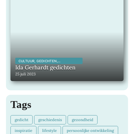
CULTUUR, GEDICHTEN,
INSPIRERENDE KUNSTENAARS,
Ida Gerhardt gedichten
INSPIRERENDE MENSEN,
25 juli 2023
LITERATUUR, MAATSCHAPPELIJK,
Tags
gedicht
geschiedenis
gezondheid
inspiratie
lifestyle
persoonlijke ontwikkeling