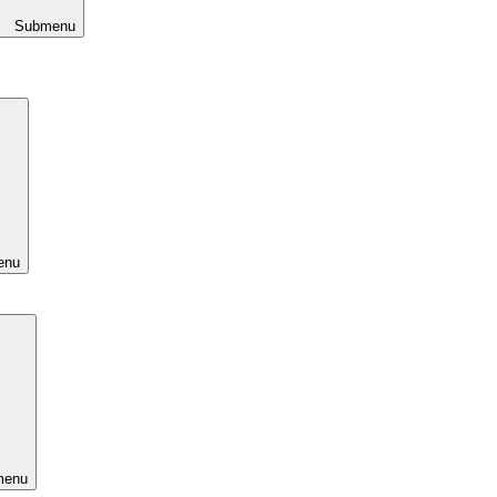
Submenu
enu
menu