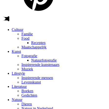
Cultuur
Familie
Food
Recepten
Maatschappelijk
Kunst
Fotografie
Natuurfotografie
Inspirerende kunstenaars
Muziek
Lifestyle
Inspirerende mensen
Levenskunst
Literatuur
Boeken
Gedichten
Natuur
Dieren
Natuur in Nederland