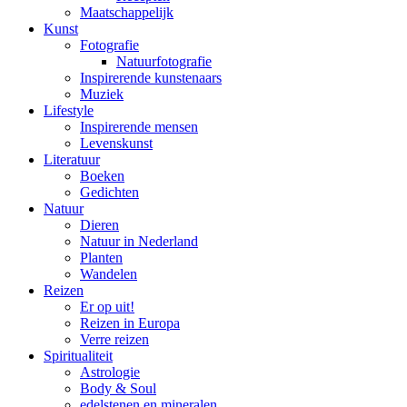
Maatschappelijk
Kunst
Fotografie
Natuurfotografie
Inspirerende kunstenaars
Muziek
Lifestyle
Inspirerende mensen
Levenskunst
Literatuur
Boeken
Gedichten
Natuur
Dieren
Natuur in Nederland
Planten
Wandelen
Reizen
Er op uit!
Reizen in Europa
Verre reizen
Spiritualiteit
Astrologie
Body & Soul
edelstenen en mineralen