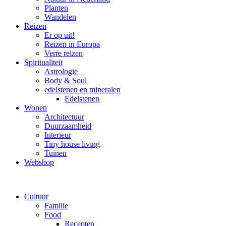
Planten
Wandelen
Reizen
Er op uit!
Reizen in Europa
Verre reizen
Spiritualiteit
Astrologie
Body & Soul
edelstenen en mineralen
Edelstenen
Wonen
Architectuur
Duurzaamheid
Interieur
Tiny house living
Tuinen
Webshop
Cultuur
Familie
Food
Recepten