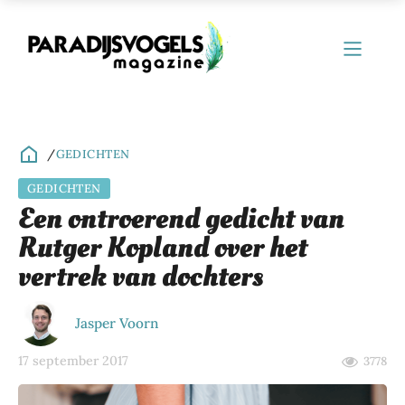
/
GEDICHTEN
GEDICHTEN
ubmenu
Een ontroerend gedicht van
Rutger Kopland over het
ubmenu
vertrek van dochters
ubmenu
ubmenu
Jasper Voorn
ubmenu
17 september 2017
3778
ubmenu