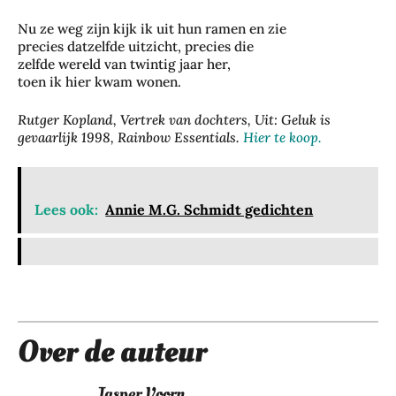
Nu ze weg zijn kijk ik uit hun ramen en zie
precies datzelfde uitzicht, precies die
zelfde wereld van twintig jaar her,
toen ik hier kwam wonen.
Rutger Kopland, Vertrek van dochters, Uit: Geluk is
gevaarlijk 1998, Rainbow Essentials.
Hier te koop.
Zo
Da
bes
gje
che
Lees ook:
Annie M.G. Schmidt gedichten
Rot
rm
ter
je
da
je
m:
haa
zo
rkl
bel
eur
eef
Over de auteur
lan
je
ger
de
me
Jasper Voorn