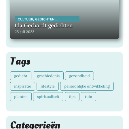
CULTUUR, GEDICHTEN,
INSPIRERENDE KUNSTENAARS,
Ida Gerhardt gedichten
INSPIRERENDE MENSEN,
25 juli 2023
LITERATUUR, MAATSCHAPPELIJK,
Tags
gedicht
geschiedenis
gezondheid
inspiratie
lifestyle
persoonlijke ontwikkeling
planten
spiritualiteit
tips
tuin
Categorieën