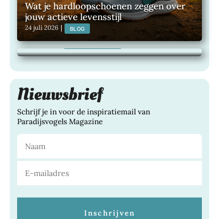
Wat je hardloopschoenen zeggen over
jouw actieve levensstijl
Maak van je buitenruimte een plek om
24 juli 2026
|
BLOG
het hele jaar van te genieten
21 juli 2026
|
TUINEN, WONEN,
Nieuwsbrief
Schrijf je in voor de inspiratiemail van
Paradijsvogels Magazine