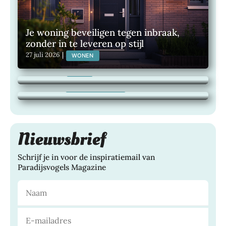
Je woning beveiligen tegen inbraak,
zonder in te leveren op stijl
Wat je hardloopschoenen zeggen over
27 juli 2026
|
WONEN
jouw actieve levensstijl
Maak van je buitenruimte een plek om
24 juli 2026
|
BLOG
het hele jaar van te genieten
21 juli 2026
|
TUINEN, WONEN,
Nieuwsbrief
Schrijf je in voor de inspiratiemail van
Paradijsvogels Magazine