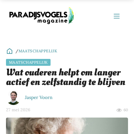
/
MAATSCHAPPELIJK
MAATSCHAPPELIJK
ubmenu
Wat ouderen helpt om langer
actief en zelfstandig te blijven
ubmenu
ubmenu
Jasper Voorn
ubmenu
27 mei 2026
60
ubmenu
ubmenu