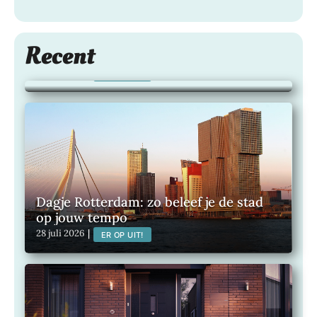
Zo bescherm je je haarkleur langer met
Recent
de juiste shampoo
28 juli 2026
|
LIFESTYLE
Dagje Rotterdam: zo beleef je de stad
op jouw tempo
28 juli 2026
|
ER OP UIT!