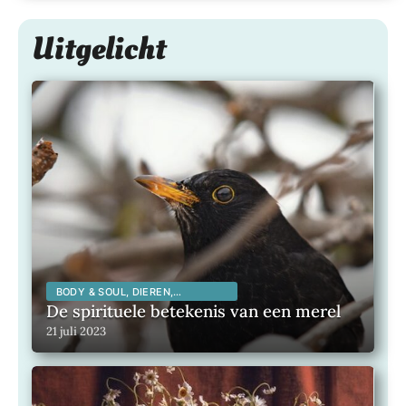
Uitgelicht
BODY & SOUL, DIEREN,
SPIRITUALITEIT,
De spirituele betekenis van een merel
21 juli 2023