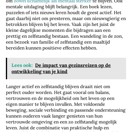
om
zowel lichamelijk als mentaal sterker
te blijven. Ook
mentale uitdaging blijft belangrijk. Een boek lezen,
puzzelen of iets nieuws leren houdt de geest actief. Het
gaat daarbij niet om presteren, maar om nieuwsgierig en
betrokken blijven bij het leven. Vaak zijn het juist de
kleine dagelijkse momenten die bijdragen aan een
prettig en zelfstandig bestaan. Een wandeling in de zon,
een bezoek van familie of zelfstandig een maaltijd
bereiden kunnen positieve effecten hebben.
Lees ook:
De impact van gezinsreizen op de
ontwikkeling van je kind
Langer actief en zelfstandig blijven draait niet om
perfect ouder worden. Het gaat vooral om balans,
vertrouwen en de mogelijkheid om het leven op een
Zo
eigen manier te blijven invullen. Met voldoende
bes
beweging, sociale verbinding en passende ondersteuning
kunnen ouderen vaak langer genieten van hun
che
vertrouwde omgeving en een zo zelfstandig mogelijk
rm
leven. Juist de combinatie van praktische hulp en
je