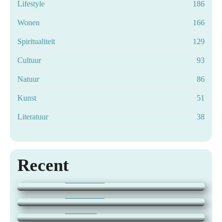
Lifestyle
186
Wonen
166
Spiritualiteit
129
Cultuur
93
Natuur
86
Kunst
51
Literatuur
38
Zo bescherm je je haarkleur langer met de
Recent
juiste shampoo
Dagje Rotterdam: zo beleef je de stad op jouw
28 juli 2026
|
LIFESTYLE
tempo
Je woning beveiligen tegen inbraak, zonder in
28 juli 2026
|
ER OP UIT!
te leveren op stijl
Wat je hardloopschoenen zeggen over jouw
27 juli 2026
|
WONEN
actieve levensstijl
Maak van je buitenruimte een plek om het hele