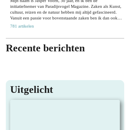
ove
Mijn naam is Jasper Voorn, 30 jaar, en ik ben de
der
de
de
initiatiefnemer van Paradijsvogel Magazine. Zaken als Kunst,
r
in
stad
juis
cultuur, reizen en de natuur hebben mij altijd gefascineerd.
jou
te
op
te
Vanuit een passie voor bovenstaande zaken ben ik dan ook
w
lev
jou
sha
Paradijsvogels Magazine begonnen. Naast mijn bezigheid bij
acti
781 artikelen
ere
w
mp
dit online tijdschrift houd ik me als directeur en eigenaar van
eve
n
tem
oo
Web Wings BV, samen met een groeiend team van 35+
lev
op
po
28
collega’s, dagelijks bezig met het realiseren van online
ens
Recente berichten
stijl
JULI
28
marketing resultaten voor meer dan 200 verschillende klanten.
2026
stijl
JULI
27
Hier richten wij ons voornamelijk op duurzame marketing
2026
JULI
24
door lange termijn resultaat te halen via zoekmachine
2026
JULI
optimalisatie. Binnen Paradijsvogel Magazine komt mijn
2026
passie voor online marketing, mensen inspireren en mij verder
verdiepen in de wereld om ons heen samen. Mijn doel is om
vanuit Paradijsvogel Magazine jaarlijks 2 miljoen mensen te
Uitgelicht
kunnen bereiken met interessante verhalen en kennis uit deze
prachtige paradijselijke wereld die wij met z’n alle mogen
bewandelen.