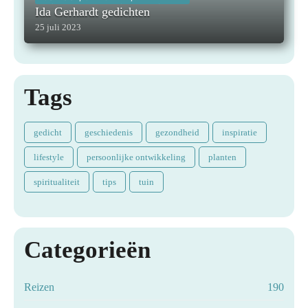
INSPIRERENDE KUNSTENAARS,
Ida Gerhardt gedichten
INSPIRERENDE MENSEN,
LITERATUUR, MAATSCHAPPELIJK,
25 juli 2023
Tags
gedicht
geschiedenis
gezondheid
inspiratie
lifestyle
persoonlijke ontwikkeling
planten
spiritualiteit
tips
tuin
Categorieën
Reizen
190