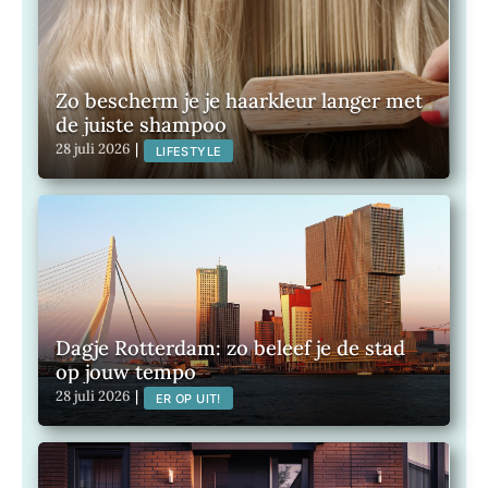
Zo bescherm je je haarkleur langer met
de juiste shampoo
28 juli 2026
|
LIFESTYLE
Dagje Rotterdam: zo beleef je de stad
op jouw tempo
28 juli 2026
|
ER OP UIT!