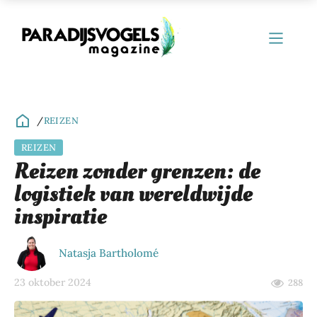
/
REIZEN
REIZEN
ubmenu
Reizen zonder grenzen: de
logistiek van wereldwijde
ubmenu
inspiratie
ubmenu
ubmenu
Natasja Bartholomé
ubmenu
23 oktober 2024
288
ubmenu