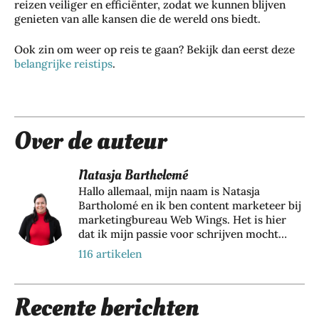
reizen veiliger en efficiënter, zodat we kunnen blijven
genieten van alle kansen die de wereld ons biedt.
Ook zin om weer op reis te gaan? Bekijk dan eerst deze
belangrijke reistips
.
Over de auteur
Natasja Bartholomé
Hallo allemaal, mijn naam is Natasja
Bartholomé en ik ben content marketeer bij
marketingbureau Web Wings. Het is hier
dat ik mijn passie voor schrijven mocht
gaan inzetten voor Paradijsvogels Magazine,
116 artikelen
aangezien ik graag mijn ervaringen van
mijn vakanties deel in stimulerende
reisblogs. Naast schrijven en reizen, ben ik
Recente berichten
ook groot fan van dansen, boeken en