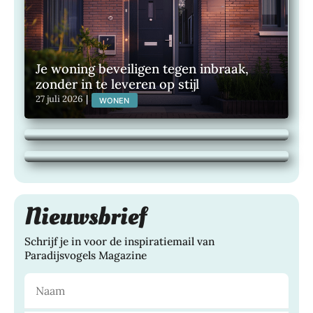
Je woning beveiligen tegen inbraak,
zonder in te leveren op stijl
Wat je hardloopschoenen zeggen over
27 juli 2026
|
WONEN
jouw actieve levensstijl
Maak van je buitenruimte een plek om
24 juli 2026
|
BLOG
het hele jaar van te genieten
21 juli 2026
|
TUINEN, WONEN,
Nieuwsbrief
Schrijf je in voor de inspiratiemail van
Paradijsvogels Magazine