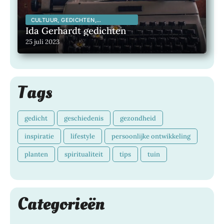
CULTUUR, GEDICHTEN,
INSPIRERENDE KUNSTENAARS,
Ida Gerhardt gedichten
INSPIRERENDE MENSEN,
25 juli 2023
LITERATUUR, MAATSCHAPPELIJK,
Tags
gedicht
geschiedenis
gezondheid
inspiratie
lifestyle
persoonlijke ontwikkeling
planten
spiritualiteit
tips
tuin
Categorieën