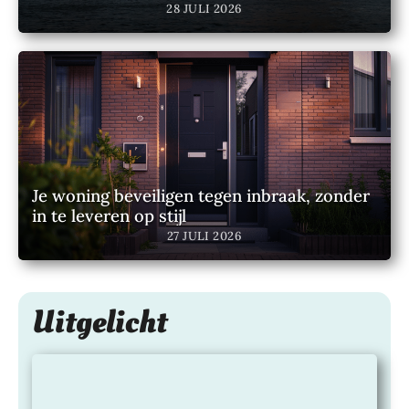
gen
28 JULI 2026
ove
r
jou
w
act
iev
e
lev
ens
Je woning beveiligen tegen inbraak, zonder
stijl
in te leveren op stijl
24
27 JULI 2026
JULI
2026
Uitgelicht