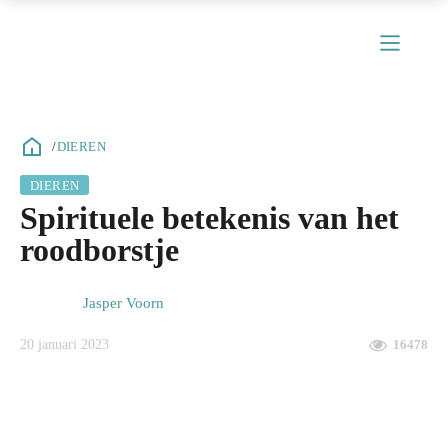
/
DIEREN
DIEREN
ubmenu
Spirituele betekenis van het
ubmenu
roodborstje
ubmenu
Jasper Voorn
ubmenu
20 januari 2023
16478
ubmenu
ubmenu