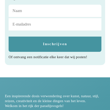
Of ontvang een notificatie elke keer dat wij posten!
Een inspirerende dosis verwondering over kunst, natuur, stijl,
reizen, creativiteit en de kleine dingen van het leven.
Welkom in het rijk der paradijsvogels!