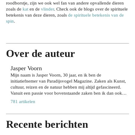
nin
roodborstje, zijn we ook wel fan van andere opvallende dieren
bes
Wat
g
zoals de
kat
en de
vlinder
. Check ook de blogs over de spirituele
che
je
betekenis van deze dieren, zoals
de spirituele betekenis van de
bev
Da
rm
spin
.
har
eili
gje
je
dlo
gen
Rot
je
ops
teg
terd
haa
cho
en
am:
rkle
ene
inbr
zo
ur
Over de auteur
n
aak
bel
lan
zeg
,
eef
ger
Jasper Voorn
gen
zon
je
met
ove
Mijn naam is Jasper Voorn, 30 jaar, en ik ben de
der
de
de
initiatiefnemer van Paradijsvogel Magazine. Zaken als Kunst,
r
in
stad
juis
cultuur, reizen en de natuur hebben mij altijd gefascineerd.
jou
te
op
te
Vanuit een passie voor bovenstaande zaken ben ik dan ook
w
lev
jou
sha
Paradijsvogels Magazine begonnen. Naast mijn bezigheid bij
acti
781 artikelen
ere
w
mp
dit online tijdschrift houd ik me als directeur en eigenaar van
eve
n
tem
oo
Web Wings BV, samen met een groeiend team van 35+
lev
op
po
28
collega’s, dagelijks bezig met het realiseren van online
ens
Recente berichten
stijl
JULI
28
marketing resultaten voor meer dan 200 verschillende klanten.
2026
stijl
JULI
27
Hier richten wij ons voornamelijk op duurzame marketing
2026
JULI
24