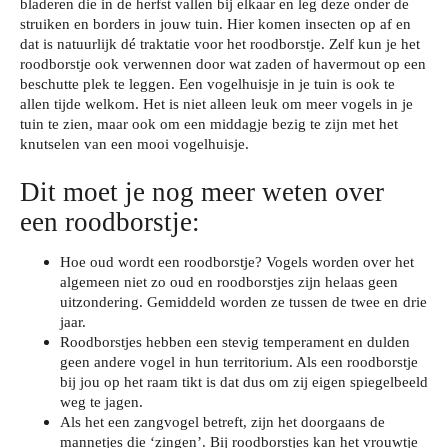
bladeren die in de herfst vallen bij elkaar en leg deze onder de
struiken en borders in jouw tuin. Hier komen insecten op af en
dat is natuurlijk dé traktatie voor het roodborstje. Zelf kun je het
roodborstje ook verwennen door wat zaden of havermout op een
beschutte plek te leggen. Een vogelhuisje in je tuin is ook te
allen tijde welkom. Het is niet alleen leuk om meer vogels in je
tuin te zien, maar ook om een middagje bezig te zijn met het
knutselen van een mooi vogelhuisje.
Dit moet je nog meer weten over
een roodborstje:
Hoe oud wordt een roodborstje? Vogels worden over het
algemeen niet zo oud en roodborstjes zijn helaas geen
uitzondering. Gemiddeld worden ze tussen de twee en drie
jaar.
Roodborstjes hebben een stevig temperament en dulden
geen andere vogel in hun territorium. Als een roodborstje
bij jou op het raam tikt is dat dus om zij eigen spiegelbeeld
weg te jagen.
Als het een zangvogel betreft, zijn het doorgaans de
mannetjes die ‘zingen’. Bij roodborstjes kan het vrouwtje