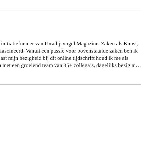
eef
ov
je
er
de
jou
sta
w
d
act
op
iev
e initiatiefnemer van Paradijsvogel Magazine. Zaken als Kunst,
jou
e
gefascineerd. Vanuit een passie voor bovenstaande zaken ben ik
w
lev
 mijn bezigheid bij dit online tijdschrift houd ik me als
te
ens
 met een groeiend team van 35+ collega’s, dagelijks bezig met
mp
stij
voor meer dan 200 verschillende klanten. Hier richten wij ons
o
l
termijn resultaat te halen via zoekmachine optimalisatie.
28
24
e voor online marketing, mensen inspireren en mij verder
JULI
JULI
 doel is om vanuit Paradijsvogel Magazine jaarlijks 2 miljoen
2026
2026
alen en kennis uit deze prachtige paradijselijke wereld die wi