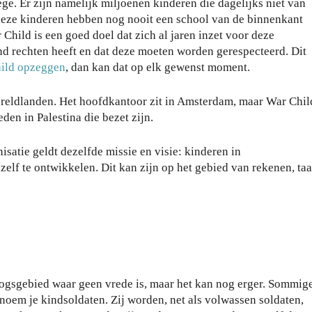
ege. Er zijn namelijk miljoenen kinderen die dagelijks niet van
deze kinderen hebben nog nooit een school van de binnenkant
 Child is een goed doel dat zich al jaren inzet voor deze
nd rechten heeft en dat deze moeten worden gerespecteerd. Dit
hild opzeggen
, dan kan dat op elk gewenst moment.
wereldlanden. Het hoofdkantoor zit in Amsterdam, maar War Chil
en in Palestina die bezet zijn.
satie geldt dezelfde missie en visie: kinderen in
lf te ontwikkelen. Dit kan zijn op het gebied van rekenen, taa
logsgebied waar geen vrede is, maar het kan nog erger. Sommig
 noem je kindsoldaten. Zij worden, net als volwassen soldaten,