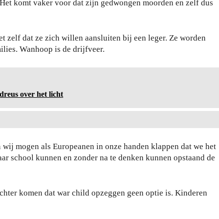
Het komt vaker voor dat zijn gedwongen moorden en zelf dus
t zelf dat ze zich willen aansluiten bij een leger. Ze worden
ies. Wanhoop is de drijfveer.
Wa
t je
eus over het licht
har
dlo
Da
op
gje
sch
n wij mogen als Europeanen in onze handen klappen dat we het
Ro
oe
naar school kunnen en zonder na te denken kunnen opstaand de
tter
ne
da
n
m:
zeg
rachter komen dat war child opzeggen geen optie is. Kinderen
zo
ge
bel
n