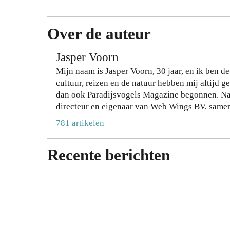
eur
zo
lan
nd
ger
er
Over de auteur
me
in
t
te
Jasper Voorn
de
lev
Mijn naam is Jasper Voorn, 30 jaar, en ik ben d
jui
ere
cultuur, reizen en de natuur hebben mij altijd 
ste
n
dan ook Paradijsvogels Magazine begonnen. Naast
sha
op
directeur en eigenaar van Web Wings BV, samen
mp
stij
het realiseren van online marketing resultaten 
781 artikelen
oo
l
voornamelijk op duurzame marketing door lange 
28
27
Binnen Paradijsvogel Magazine komt mijn passi
JULI
JULI
Recente berichten
verdiepen in de wereld om ons heen samen. Mijn
2026
2026
mensen te kunnen bereiken met interessante verh
met z’n alle mogen bewandelen.