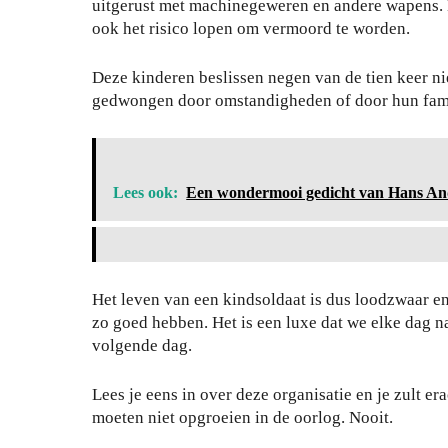
uitgerust met machinegeweren en andere wapens. 
ook het risico lopen om vermoord te worden.
Deze kinderen beslissen negen van de tien keer nie
gedwongen door omstandigheden of door hun famil
Je
wo
nin
Lees ook:
Een wondermooi gedicht van Hans Andr
g
be
Zo
vei
bes
lig
Het leven van een kindsoldaat is dus loodzwaar e
che
en
zo goed hebben. Het is een luxe dat we elke dag 
rm
teg
volgende dag.
je
en
je
inb
Lees je eens in over deze organisatie en je zult e
haa
raa
moeten niet opgroeien in de oorlog. Nooit.
rkl
k,