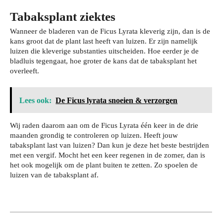
Tabaksplant ziektes
Wanneer de bladeren van de Ficus Lyrata kleverig zijn, dan is de
kans groot dat de plant last heeft van luizen. Er zijn namelijk
luizen die kleverige substanties uitscheiden. Hoe eerder je de
bladluis tegengaat, hoe groter de kans dat de tabaksplant het
overleeft.
Lees ook:
De Ficus lyrata snoeien & verzorgen
Je
Wij raden daarom aan om de Ficus Lyrata één keer in de drie
wo
Zo
maanden grondig te controleren op luizen. Heeft jouw
nin
tabaksplant last van luizen? Dan kun je deze het beste bestrijden
bes
Wat
g
met een vergif. Mocht het een keer regenen in de zomer, dan is
che
je
het ook mogelijk om de plant buiten te zetten. Zo spoelen de
bev
Da
rm
luizen van de tabaksplant af.
har
eili
gje
je
dlo
gen
Rot
je
ops
teg
terd
haa
cho
en
am:
rkle
ene
inbr
zo