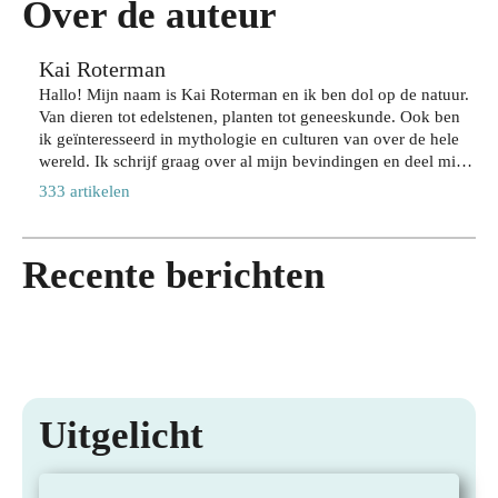
ur
Over de auteur
n
aak
bel
lan
zeg
,
eef
ger
Kai Roterman
gen
zon
je
met
ove
Hallo! Mijn naam is Kai Roterman en ik ben dol op de natuur.
der
de
de
Van dieren tot edelstenen, planten tot geneeskunde. Ook ben
r
in
stad
juis
ik geïnteresseerd in mythologie en culturen van over de hele
jou
te
op
te
wereld. Ik schrijf graag over al mijn bevindingen en deel mijn
w
lev
jou
sha
kennis op deze prachtige website; Paradijsvogelsmagazine.nl.
acti
333 artikelen
ere
w
mp
Ben jij net zo nieuwsgierig naar hoe magisch onze planeet is?
eve
n
tem
oo
Dan ben je hier aan het juiste adres!
lev
op
po
28
ens
Recente berichten
stijl
JULI
28
2026
stijl
JULI
27
2026
JULI
24
2026
JULI
2026
Uitgelicht