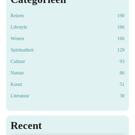
Reizen
190
Lifestyle
186
Wonen
166
Spiritualiteit
129
Cultuur
93
Natuur
86
Kunst
51
Literatuur
38
Zo bescherm je je haarkleur langer met de
Recent
juiste shampoo
Dagje Rotterdam: zo beleef je de stad op jouw
28 juli 2026
|
LIFESTYLE