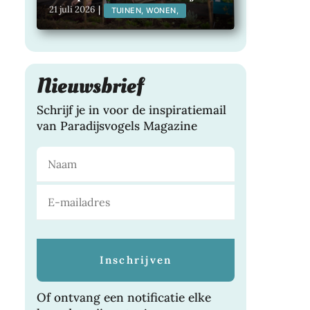
van te genieten
21 juli 2026
|
TUINEN, WONEN,
Nieuwsbrief
Schrijf je in voor de inspiratiemail
van Paradijsvogels Magazine
Of ontvang een notificatie elke