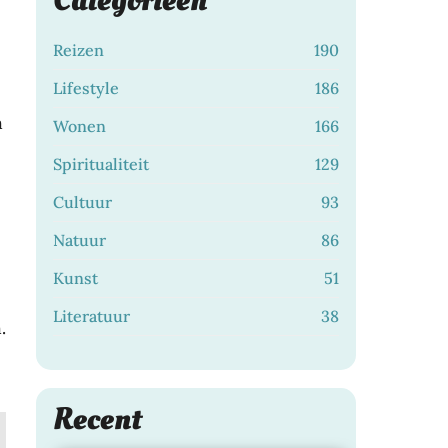
Categorieën
Reizen
190
Lifestyle
186
n
Wonen
166
Spiritualiteit
129
Cultuur
93
Natuur
86
Kunst
51
Literatuur
38
.
Zo bescherm je je
Recent
haarkleur langer met de
Dagje Rotterdam: zo
juiste shampoo
28 juli 2026
|
beleef je de stad op jouw
LIFESTYLE