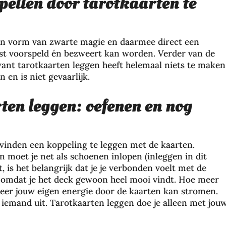
pellen door tarotkaarten te
en vorm van zwarte magie en daarmee direct een
st voorspeld én bezweert kan worden. Verder van de
want tarotkaarten leggen heeft helemaal niets te maken
en is niet gevaarlijk.
en leggen: oefenen en nog
k vinden een koppeling te leggen met de kaarten.
n moet je net als schoenen inlopen (inleggen in dit
Da
 is het belangrijk dat je je verbonden voelt met de
gje
of omdat je het deck gewoon heel mooi vindt. Hoe meer
Ro
meer jouw eigen energie door de kaarten kan stromen.
tte
 iemand uit. Tarotkaarten leggen doe je alleen met jou
rd
am