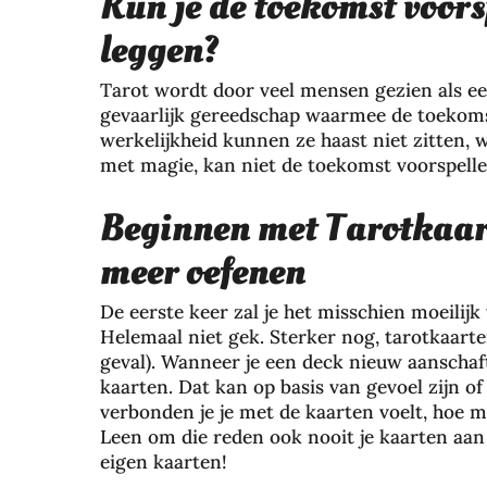
Kun je de toekomst voors
leggen?
Tarot wordt door veel mensen gezien als e
gevaarlijk gereedschap waarmee de toekom
werkelijkheid kunnen ze haast niet zitten, 
met magie, kan niet de toekomst voorspellen 
Beginnen met Tarotkaart
meer oefenen
Zo
De eerste keer zal je het misschien moeilij
be
Helemaal niet gek. Sterker nog, tarotkaarte
sc
geval). Wanneer je een deck nieuw aanschaft,
he
kaarten. Dat kan op basis van gevoel zijn 
rm
verbonden je je met de kaarten voelt, hoe 
je
Leen om die reden ook nooit je kaarten aan
je
eigen kaarten!
ha