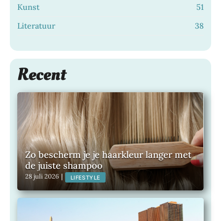
Kunst
51
Literatuur
38
Recent
Zo bescherm je je haarkleur langer met
de juiste shampoo
28 juli 2026
|
LIFESTYLE