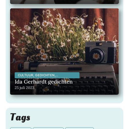
CULTUUR, GEDICHTEN,
INSPIRERENDE KUNSTENAARS,
Ida Gerhardt gedichten
INSPIRERENDE MENSEN,
25 juli 2023
LITERATUUR, MAATSCHAPPELIJK,
Tags