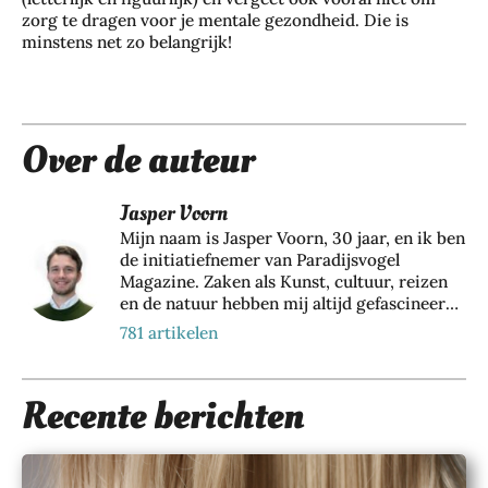
zorg te dragen voor je mentale gezondheid. Die is
minstens net zo belangrijk!
Over de auteur
Jasper Voorn
Mijn naam is Jasper Voorn, 30 jaar, en ik ben
de initiatiefnemer van Paradijsvogel
Magazine. Zaken als Kunst, cultuur, reizen
en de natuur hebben mij altijd gefascineerd.
Vanuit een passie voor bovenstaande zaken
781 artikelen
ben ik dan ook Paradijsvogels Magazine
begonnen. Naast mijn bezigheid bij dit
online tijdschrift houd ik me als directeur
Recente berichten
en eigenaar van Web Wings BV, samen met
een groeiend team van 35+ collega’s,
dagelijks bezig met het realiseren van online
marketing resultaten voor meer dan 200