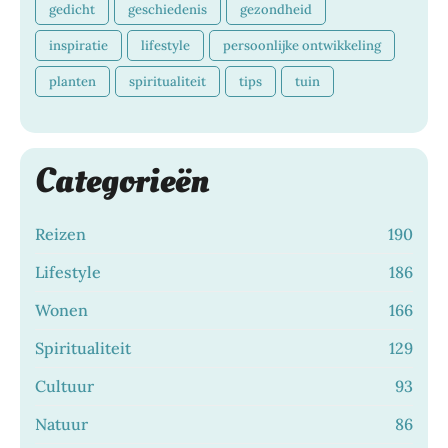
gedicht
geschiedenis
gezondheid
inspiratie
lifestyle
persoonlijke ontwikkeling
planten
spiritualiteit
tips
tuin
Categorieën
Reizen
190
Lifestyle
186
Wonen
166
Spiritualiteit
129
Cultuur
93
Natuur
86