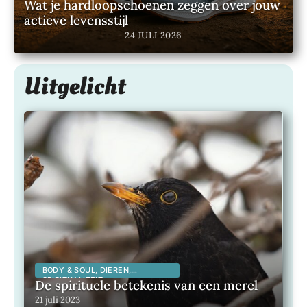
Wat je hardloopschoenen zeggen over jouw
actieve levensstijl
24 JULI 2026
Uitgelicht
BODY & SOUL, DIEREN,
SPIRITUALITEIT,
De spirituele betekenis van een merel
21 juli 2023