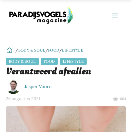
/
BODY & SOUL
/
FOOD
/
LIFESTYLE
BODY & SOUL
FOOD
LIFESTYLE
ubmenu
Verantwoord afvallen
ubmenu
Jasper Voorn
ubmenu
26 augustus 2021
664
ubmenu
ubmenu
ubmenu