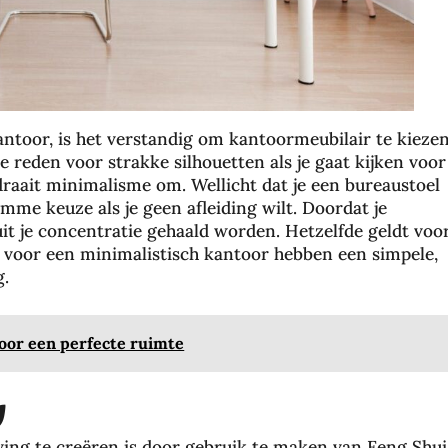
kantoor, is het verstandig om kantoormeubilair te kieze
die reden voor strakke silhouetten als je gaat kijken voor
draait minimalisme om. Wellicht dat je een bureaustoel
limme keuze als je geen afleiding wilt. Doordat je
it je concentratie gehaald worden. Hetzelfde geldt voo
s voor een minimalistisch kantoor hebben een simpele,
g.
oor een perfecte ruimte
g
ng te creëren is door gebruik te maken van Feng Shui