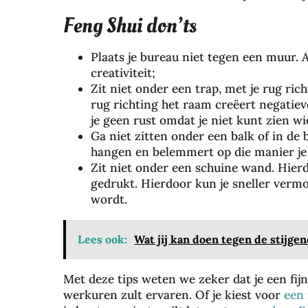
Feng Shui don’ts
Plaats je bureau niet tegen een muur. A
creativiteit;
Zit niet onder een trap, met je rug ric
rug richting het raam creëert negatieve
je geen rust omdat je niet kunt zien w
Ga niet zitten onder een balk of in de b
hangen en belemmert op die manier je
Zit niet onder een schuine wand. Hier
gedrukt. Hierdoor kun je sneller vermo
wordt.
Zo
be
sc
Lees ook:
Wat jij kan doen tegen de stijgen
he
rm
Met deze tips weten we zeker dat je een fij
je
werkuren zult ervaren. Of je kiest voor
een 
je