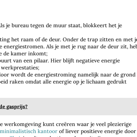
ls je bureau tegen de muur staat, blokkeert het je
hting het raam of de deur. Onder de trap zitten en met j
 energiestromen. Als je met je rug naar de deur zit, he
ie de kamer inkomt;
uurt van een pilaar. Hier blijft negatieve energie
 werkprestaties;
door wordt de energiestroming namelijk naar de grond
eid raken omdat alle energie op je lichaam gedrukt
Da
de gasprijs?
gje
Ro
ne werkomgeving kunt creëren waar je veel plezierige
tte
minimalistisch kantoor
of liever positieve energie door
rd