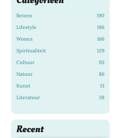
Categorieën
Reizen
190
Lifestyle
186
Wonen
166
Spiritualiteit
129
Cultuur
93
Natuur
86
Kunst
51
Literatuur
38
Zo bescherm je je
Recent
haarkleur langer met de
Dagje Rotterdam: zo
juiste shampoo
28 juli 2026
|
beleef je de stad op jouw
LIFESTYLE