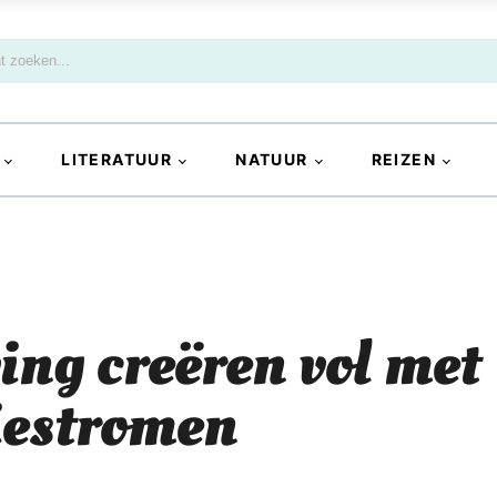
LITERATUUR
NATUUR
REIZEN
ng creëren vol met
giestromen