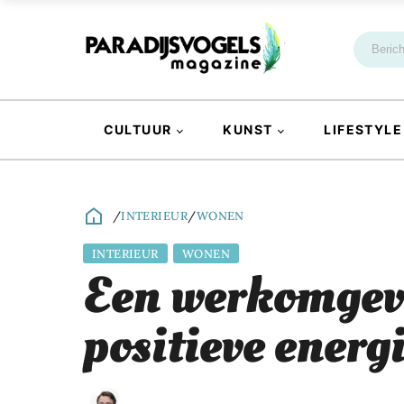
CULTUUR
KUNST
LIFESTYLE
/
INTERIEUR
/
WONEN
INTERIEUR
WONEN
Een werkomgevi
positieve ener