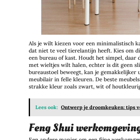
Als je wilt kiezen voor een minimalistisch 
dat niet te veel tierelantijn heeft. Kies om 
een bureau of kast. Houdt het simpel, daar 
met wieltjes wilt halen, echter is dit geen s
bureaustoel beweegt, kan je gemakkelijker u
meubilair in felle kleuren. De beste meubel
strakke kleur zoals zwart, wit of houtkleuri
Lees ook:
Ontwerp je droomkeuken: tips v
Feng Shui werkomgevin
Een andere manier om een fijne werkomgevi