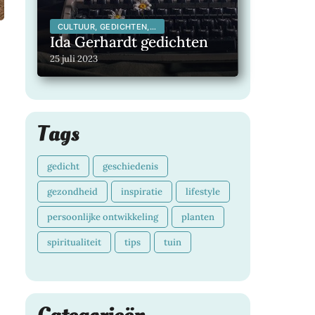
CULTUUR, GEDICHTEN,
INSPIRERENDE
Ida Gerhardt gedichten
KUNSTENAARS,
INSPIRERENDE MENSEN,
25 juli 2023
LITERATUUR,
MAATSCHAPPELIJK,
Tags
gedicht
geschiedenis
gezondheid
inspiratie
lifestyle
persoonlijke ontwikkeling
planten
spiritualiteit
tips
tuin