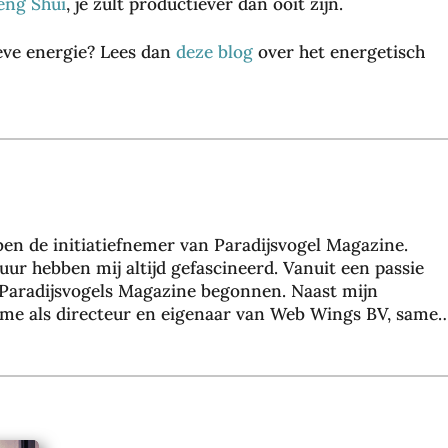
eng Shui
, je zult productiever dan ooit zijn.
am
Wa
:
t je
ieve energie? Lees dan
deze blog
over het energetisch
zo
ha
bel
rdl
eef
oo
je
ps
de
ch
sta
oe
d
ne
op
n
 ben de initiatiefnemer van Paradijsvogel Magazine.
jou
ze
uur hebben mij altijd gefascineerd. Vanuit een passie
w
gg
Paradijsvogels Magazine begonnen. Naast mijn
te
en
 ik me als directeur en eigenaar van Web Wings BV, same
mp
ov
dagelijks bezig met het realiseren van online marketin
o
er
de klanten. Hier richten wij ons voornamelijk op
28
jou
sultaat te halen via zoekmachine optimalisatie. Binne
JULI
w
 voor online marketing, mensen inspireren en mij
2026
act
n samen. Mijn doel is om vanuit Paradijsvogel