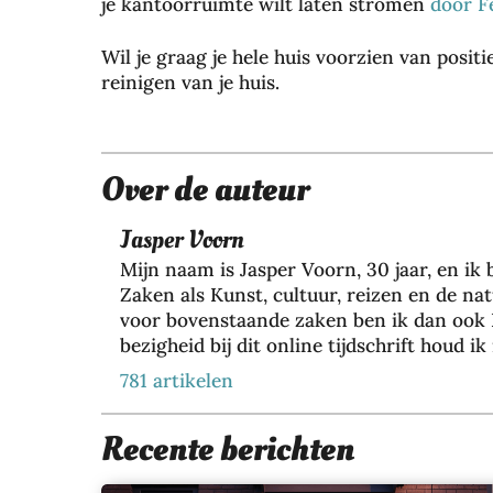
je kantoorruimte wilt laten stromen
door F
ha
ar
Wil je graag je hele huis voorzien van posit
kle
reinigen van je huis.
ur
lan
ger
me
Over de auteur
t
de
Jasper Voorn
jui
Mijn naam is Jasper Voorn, 30 jaar, en ik
ste
Zaken als Kunst, cultuur, reizen en de nat
sh
voor bovenstaande zaken ben ik dan ook 
am
bezigheid bij dit online tijdschrift houd
po
met een groeiend team van 35+ collega’s, 
781 artikelen
o
resultaten voor meer dan 200 verschillen
28
duurzame marketing door lange termijn re
JULI
Recente berichten
Paradijsvogel Magazine komt mijn passie
2026
verder verdiepen in de wereld om ons hee