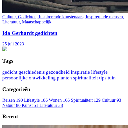
Cultuur, Gedichten, Inspirerende kunstenaars, Inspirerende mensen,
Literatuur, Maatschappelijk,
Ida Gerhardt gedichten
25 juli 2023
Tags
gedicht
geschiedenis
gezondheid
inspiratie
lifestyle
persoonlijke ontwikkeling
planten
spiritualiteit
tips
tuin
Categorieën
Reizen
190
Lifestyle
186
Wonen
166
Spiritualiteit
129
Cultuur
93
Natuur
86
Kunst
51
Literatuur
38
Recent