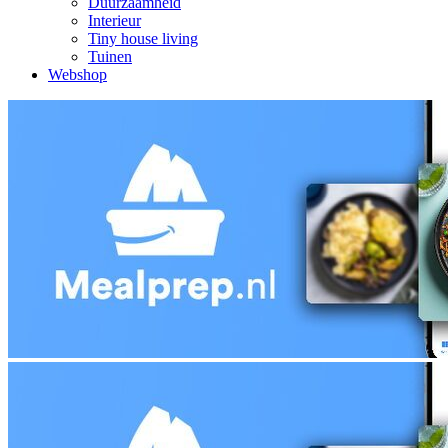
Duurzaamheid
Interieur
Tiny house living
Tuinen
Webshop