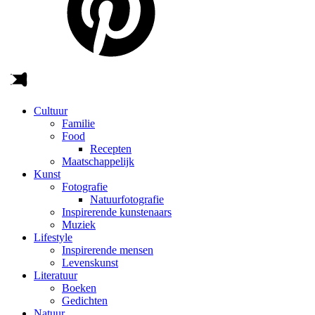
Cultuur
Familie
Food
Recepten
Maatschappelijk
Kunst
Fotografie
Natuurfotografie
Inspirerende kunstenaars
Muziek
Lifestyle
Inspirerende mensen
Levenskunst
Literatuur
Boeken
Gedichten
Natuur