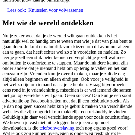
Lees ook:
Knutselen voor volwassenen
Met wie de wereld ontdekken
Nu je zeker weet dat je de wereld wilt gaan ontdekken is het
natuurlijk wel zo handig om te weten met wie je dat van plan bent te
gaan doen. Je kunt er natuurlijk voor kiezen om dit avontuur alleen
aan te gaan, dat heeft echter wel zo z’n voordelen en nadelen. Zo
leer je jezelf een stuk beter kennen en verplicht je jezelf wat meer
om buiten je comfortzone te stappen. Maar de mindere kanten zijn
onder andere dat je niemand hebt om op terug te vallen en het kan
eenzaam zijn. Vrienden kun je overal maken, maar je zult de dag
altijd alleen beginnen en alleen eindigen. Ook voor je veiligheid is
het wel zo fijn om iemand naast je te hebben. Vraag bijvoorbeeld
eens rond in je vriendenkring, misschien is er wel iemand die samen
met jou op wereldreis wilt gaan! Geen succes? Dan kun je een soort
advertentie op Facebook zetten met dat jij een reisbuddy zoekt. Als
je dan nog geen succes hebt kun je gebruik maken van verschillende
websites die zijn opgericht om makkelijk een reisbuddy te vinden.
Gelukkig zijn daar veel verschillende apps voor zoals couchsurfing.
We hoeven je vast niet uit te leggen hoe je een app moet
downloaden, is die
telefoonverslaving
toch nog ergens goed voor!
Wat je ook zou kunnen overwegen is onderweg reisbuddy’s te