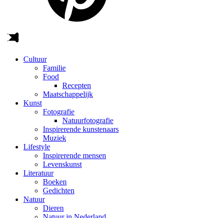
Cultuur
Familie
Food
Recepten
Maatschappelijk
Kunst
Fotografie
Natuurfotografie
Inspirerende kunstenaars
Muziek
Lifestyle
Inspirerende mensen
Levenskunst
Literatuur
Boeken
Gedichten
Natuur
Dieren
Natuur in Nederland