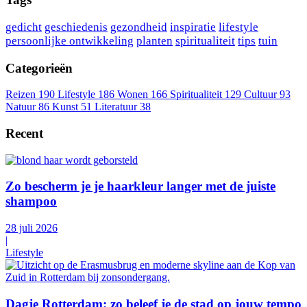
gedicht
geschiedenis
gezondheid
inspiratie
lifestyle
persoonlijke ontwikkeling
planten
spiritualiteit
tips
tuin
Categorieën
Reizen
190
Lifestyle
186
Wonen
166
Spiritualiteit
129
Cultuur
93
Natuur
86
Kunst
51
Literatuur
38
Recent
Zo bescherm je je haarkleur langer met de juiste
shampoo
28 juli 2026
|
Lifestyle
Dagje Rotterdam: zo beleef je de stad op jouw tempo