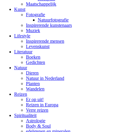
Maatschappelijk
Kunst
Fotografie
Natuurfotografie
Inspirerende kunstenaars
Muziek
Lifestyle
Inspirerende mensen
Levenskunst
Literatuur
Boeken
Gedichten
Natuur
Dieren
Natuur in Nederland
Planten
Wandelen
Reizen
Er op uit!
Reizen in Europa
Verre reizen
Spiritualiteit
Astrologie
Body & Soul
edelstenen en mineralen