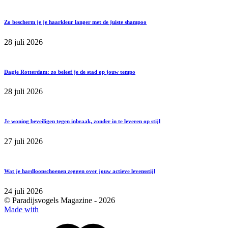
Zo bescherm je je haarkleur langer met de juiste shampoo
28 juli 2026
Dagje Rotterdam: zo beleef je de stad op jouw tempo
28 juli 2026
Je woning beveiligen tegen inbraak, zonder in te leveren op stijl
27 juli 2026
Wat je hardloopschoenen zeggen over jouw actieve levensstijl
24 juli 2026
© Paradijsvogels Magazine -
2026
Made with