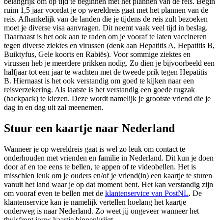
belangrijk om op tijd te beginnen met het plannen van de reis. Begin
ruim 1,5 jaar voordat je op wereldreis gaat met het plannen van de
reis. Afhankelijk van de landen die je tijdens de reis zult bezoeken
moet je diverse visa aanvragen. Dit neemt vaak veel tijd in beslag.
Daarnaast is het ook aan te raden om je vooraf te laten vaccineren
tegen diverse ziektes en virussen (denk aan Hepatitis A, Hepatitis B,
Buiktyfus, Gele koorts en Rabiës). Voor sommige ziektes en
virussen heb je meerdere prikken nodig. Zo dien je bijvoorbeeld een
halfjaar tot een jaar te wachten met de tweede prik tegen Hepatitis
B. Hiernaast is het ook verstandig om goed te kijken naar een
reisverzekering. Als laatste is het verstandig een goede rugzak
(backpack) te kiezen. Deze wordt namelijk je grootste vriend die je
dag in en dag uit zal meenemen.
Stuur een kaartje naar Nederland
Wanneer je op wereldreis gaat is wel zo leuk om contact te
onderhouden met vrienden en familie in Nederland. Dit kun je doen
door af en toe eens te bellen, te appen of te videobellen. Het is
misschien leuk om je ouders en/of je vriend(in) een kaartje te sturen
vanuit het land waar je op dat moment bent. Het kan verstandig zijn
om vooraf even te bellen met de
klantenservice van PostNL
. De
klantenservice kan je namelijk vertellen hoelang het kaartje
onderweg is naar Nederland. Zo weet jij ongeveer wanneer het
thuisfront jouw kaartje binnenkrijgt.