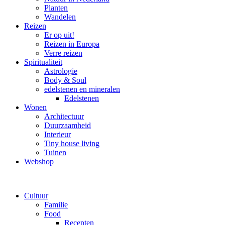
Planten
Wandelen
Reizen
Er op uit!
Reizen in Europa
Verre reizen
Spiritualiteit
Astrologie
Body & Soul
edelstenen en mineralen
Edelstenen
Wonen
Architectuur
Duurzaamheid
Interieur
Tiny house living
Tuinen
Webshop
Cultuur
Familie
Food
Recepten