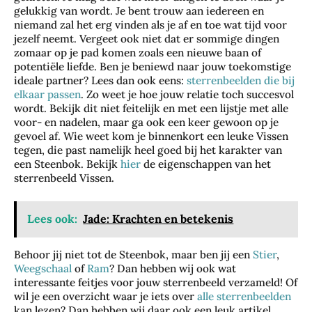
gelukkig van wordt. Je bent trouw aan iedereen en
niemand zal het erg vinden als je af en toe wat tijd voor
jezelf neemt. Vergeet ook niet dat er sommige dingen
zomaar op je pad komen zoals een nieuwe baan of
potentiële liefde. Ben je beniewd naar jouw toekomstige
ideale partner? Lees dan ook eens:
sterrenbeelden die bij
elkaar passen
. Zo weet je hoe jouw relatie toch succesvol
wordt. Bekijk dit niet feitelijk en met een lijstje met alle
voor- en nadelen, maar ga ook een keer gewoon op je
gevoel af. Wie weet kom je binnenkort een leuke Vissen
tegen, die past namelijk heel goed bij het karakter van
een Steenbok. Bekijk
hier
de eigenschappen van het
sterrenbeeld Vissen.
Lees ook:
Jade: Krachten en betekenis
Behoor jij niet tot de Steenbok, maar ben jij een
Stier
,
Weegschaal
of
Ram
? Dan hebben wij ook wat
interessante feitjes voor jouw sterrenbeeld verzameld! Of
wil je een overzicht waar je iets over
alle sterrenbeelden
kan lezen? Dan hebben wij daar ook een leuk artikel