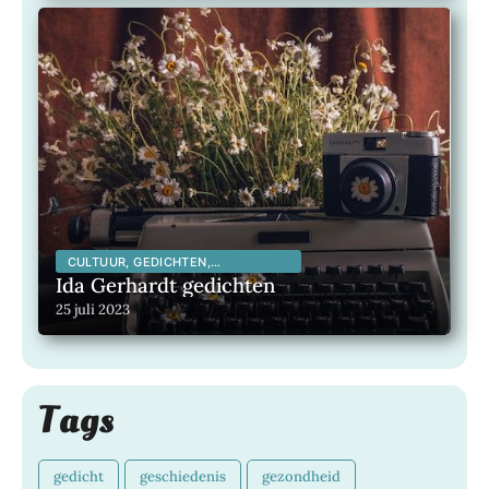
CULTUUR, GEDICHTEN,
INSPIRERENDE KUNSTENAARS,
Ida Gerhardt gedichten
INSPIRERENDE MENSEN,
25 juli 2023
LITERATUUR, MAATSCHAPPELIJK,
Tags
gedicht
geschiedenis
gezondheid