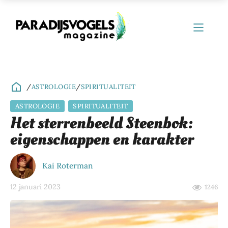
/
ASTROLOGIE
/
SPIRITUALITEIT
ASTROLOGIE
SPIRITUALITEIT
ubmenu
Het sterrenbeeld Steenbok:
eigenschappen en karakter
ubmenu
ubmenu
Kai Roterman
ubmenu
12 januari 2023
1246
ubmenu
ubmenu