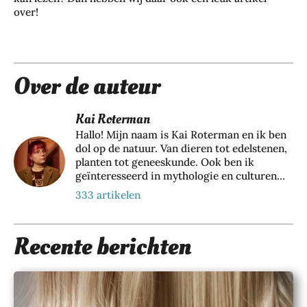
over!
Over de auteur
Kai Roterman
Hallo! Mijn naam is Kai Roterman en ik ben
dol op de natuur. Van dieren tot edelstenen,
planten tot geneeskunde. Ook ben ik
geïnteresseerd in mythologie en culturen
van over de hele wereld. Ik schrijf graag
333 artikelen
over al mijn bevindingen en deel mijn kennis
op deze prachtige website;
Paradijsvogelsmagazine.nl. Ben jij net zo
Recente berichten
nieuwsgierig naar hoe magisch onze planeet
is? Dan ben je hier aan het juiste adres!