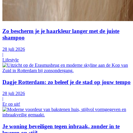
Zo bescherm je je haarkleur langer met de juiste
shampoo
28 juli 2026
|
Lifestyle
Dagje Rotterdam: zo beleef je de stad op jouw tempo
28 juli 2026
|
Er op uit!
Je woning beveiligen tegen inbraak, zonder in te
leveren op stijl