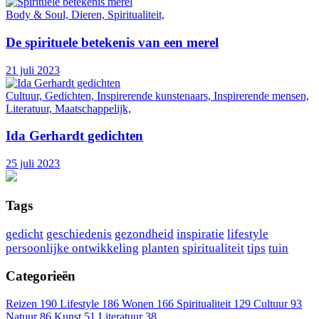
Body & Soul, Dieren, Spiritualiteit,
De spirituele betekenis van een merel
21 juli 2023
Cultuur, Gedichten, Inspirerende kunstenaars, Inspirerende mensen,
Literatuur, Maatschappelijk,
Ida Gerhardt gedichten
25 juli 2023
Tags
gedicht
geschiedenis
gezondheid
inspiratie
lifestyle
persoonlijke ontwikkeling
planten
spiritualiteit
tips
tuin
Categorieën
Reizen
190
Lifestyle
186
Wonen
166
Spiritualiteit
129
Cultuur
93
Natuur
86
Kunst
51
Literatuur
38