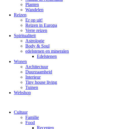
Planten
Wandelen
Reizen
Er op uit!
Reizen in Europa
Verre reizen
Spiritualiteit
Astrologie
Body & Soul
edelstenen en mineralen
Edelstenen
Wonen
Architectuur
Duurzaamheid
Interieur
Tiny house living
Tuinen
Webshop
Cultuur
Familie
Food
Recepten