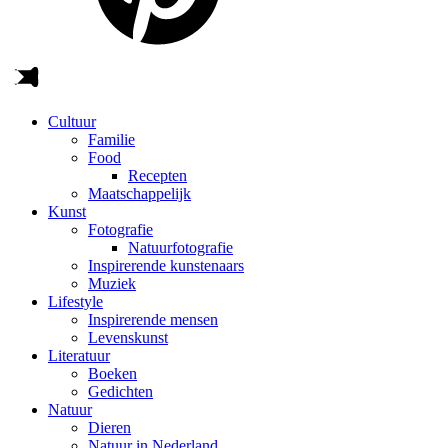
Cultuur
Familie
Food
Recepten
Maatschappelijk
Kunst
Fotografie
Natuurfotografie
Inspirerende kunstenaars
Muziek
Lifestyle
Inspirerende mensen
Levenskunst
Literatuur
Boeken
Gedichten
Natuur
Dieren
Natuur in Nederland