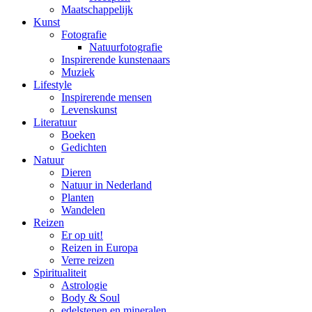
Maatschappelijk
Kunst
Fotografie
Natuurfotografie
Inspirerende kunstenaars
Muziek
Lifestyle
Inspirerende mensen
Levenskunst
Literatuur
Boeken
Gedichten
Natuur
Dieren
Natuur in Nederland
Planten
Wandelen
Reizen
Er op uit!
Reizen in Europa
Verre reizen
Spiritualiteit
Astrologie
Body & Soul
edelstenen en mineralen