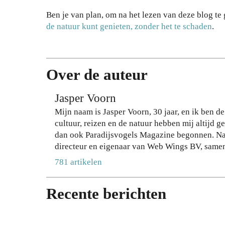
je
inb
Ben je van plan, om na het lezen van deze blog te
haa
raa
de natuur kunt genieten, zonder het te schaden
.
rkl
k,
eur
zo
lan
nd
ger
er
Over de auteur
me
in
t
te
Jasper Voorn
de
lev
Mijn naam is Jasper Voorn, 30 jaar, en ik ben d
jui
ere
cultuur, reizen en de natuur hebben mij altijd 
ste
n
dan ook Paradijsvogels Magazine begonnen. Naast
sha
op
directeur en eigenaar van Web Wings BV, samen
mp
stij
het realiseren van online marketing resultaten 
781 artikelen
oo
l
voornamelijk op duurzame marketing door lange 
28
27
Binnen Paradijsvogel Magazine komt mijn passi
JULI
JULI
Recente berichten
verdiepen in de wereld om ons heen samen. Mijn
2026
2026
mensen te kunnen bereiken met interessante verh
met z’n alle mogen bewandelen.