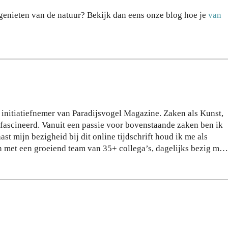
m:
zeg
 genieten van de natuur? Bekijk dan eens onze blog hoe je
van
zo
ge
bel
n
eef
ov
je
er
de
jou
sta
w
d
act
op
iev
e initiatiefnemer van Paradijsvogel Magazine. Zaken als Kunst,
jou
e
gefascineerd. Vanuit een passie voor bovenstaande zaken ben ik
w
lev
 mijn bezigheid bij dit online tijdschrift houd ik me als
te
ens
 met een groeiend team van 35+ collega’s, dagelijks bezig met
mp
stij
voor meer dan 200 verschillende klanten. Hier richten wij ons
o
l
termijn resultaat te halen via zoekmachine optimalisatie.
28
24
e voor online marketing, mensen inspireren en mij verder
JULI
JULI
 doel is om vanuit Paradijsvogel Magazine jaarlijks 2 miljoen
2026
2026
alen en kennis uit deze prachtige paradijselijke wereld die wi