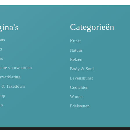
Categorieën
ina's
ons
Kunst
ct
Natuur
rs
Reizen
ene voorwaarden
Body & Soul
yverklaring
Levenskunst
e & Takedown
Gedichten
hop
Wonen
ap
Edelstenen