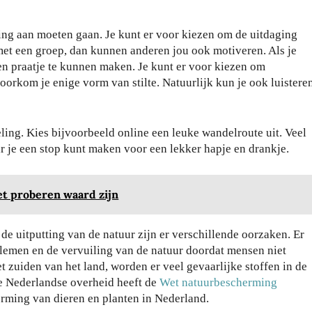
ging aan moeten gaan. Je kunt er voor kiezen om de uitdaging
met een groep, dan kunnen anderen jou ook motiveren. Als je
een praatje te kunnen maken. Je kunt er voor kiezen om
oorkom je enige vorm van stilte. Natuurlijk kun je ook luistere
ling. Kies bijvoorbeeld online een leuke wandelroute uit. Veel
 je een stop kunt maken voor een lekker hapje en drankje.
Wa
t je
het proberen waard zijn
har
dlo
de uitputting van de natuur zijn er verschillende oorzaken. Er
Da
op
emen en de vervuiling van de natuur doordat mensen niet
gje
sch
et zuiden van het land, worden er veel gevaarlijke stoffen in de
Ro
oe
e Nederlandse overheid heeft de
Wet natuurbescherming
tter
ne
erming van dieren en planten in Nederland.
da
n