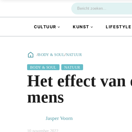
CULTUUR
KUNST
LIFESTYLE
/
BODY & SOUL
/
NATUUR
BODY & SOUL
NATUUR
Het effect van
mens
Jasper Voorn
10 november 2022