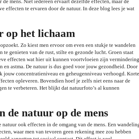
r de mens. Niet iedereen ervaart dezelfde effecten, maar de
 effecten te ervaren door de natuur. In deze blog lees je wat
r op het lichaam
 opzoekt. Zo kiest men ervoor om even een stukje te wandelen
te genieten van de rust, stilte en gezonde lucht. Groen staat
ve effecten wat hier uit kunnen voortvloeien zijn verminderin
ieën en astma. De natuur is dus goed voor jouw gezondheid. Door
ook jouw concentratieniveau en geheugenniveau verhoogd. Kort
fecten opleveren. Bovendien hoef je zelfs niet eens naar de
en te verbeteren. Het blijkt dat natuurfoto’s al kunnen
n de natuur op de mens
 de natuur ook effecten in de omgang van de mens. Een wandelin
ffecten, waar men van tevoren geen rekening mee zou hebben
d aanzetten tot sociaal contact. Dit effect is veel