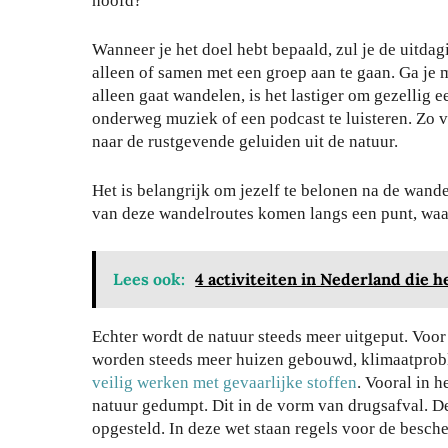
hoofd?
Wanneer je het doel hebt bepaald, zul je de uitda
alleen of samen met een groep aan te gaan. Ga je 
alleen gaat wandelen, is het lastiger om gezellig 
onderweg muziek of een podcast te luisteren. Zo v
naar de rustgevende geluiden uit de natuur.
Het is belangrijk om jezelf te belonen na de wande
van deze wandelroutes komen langs een punt, waar
Je
wo
nin
Lees ook:
4 activiteiten in Nederland die 
g
be
Echter wordt de natuur steeds meer uitgeput. Voor 
Zo
vei
worden steeds meer huizen gebouwd, klimaatprobl
bes
lig
veilig werken met gevaarlijke stoffen
. Vooral in h
che
en
natuur gedumpt. Dit in de vorm van drugsafval. D
rm
teg
opgesteld. In deze wet staan regels voor de besch
je
en