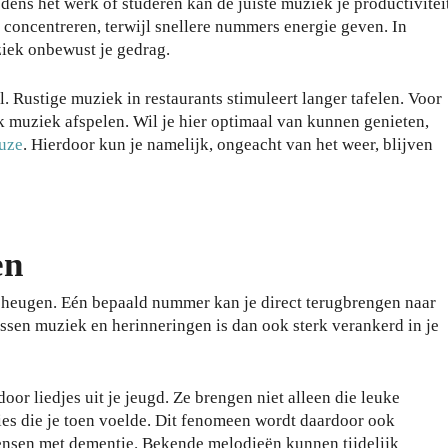
dens het werk of studeren kan de juiste muziek je productivitei
 concentreren, terwijl snellere nummers energie geven. In
iek onbewust je gedrag.
. Rustige muziek in restaurants stimuleert langer tafelen. Voor
ak muziek afspelen. Wil je hier optimaal van kunnen genieten,
euze
. Hierdoor kun je namelijk, ongeacht van het weer, blijven
en
eheugen. Eén bepaald nummer kan je direct terugbrengen naar
ssen muziek en herinneringen is dan ook sterk verankerd in je
r liedjes uit je jeugd. Ze brengen niet alleen die leuke
ies die je toen voelde. Dit fenomeen wordt daardoor ook
ensen met dementie. Bekende melodieën kunnen tijdelijk