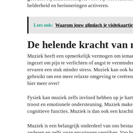
helderheid en herinneringen activeren.
Lees ook:
Waarom jouw glimlach je visitekaartje 
De helende kracht van
Muziek heeft een opmerkelijk vermogen om ieman
ingezet om pijn te verlichten of angst te verminde
Je
ervaren een stuk minder stress. Muziek kan ook h
wo
gebruikt om een meer relaxte omgeving te creëren
nin
hier meer over!
g
be
Fysiek kan muziek zelfs invloed hebben op je har
Zo
vei
troost en emotionele ondersteuning. Muziek maken
bes
lig
cognitieve functies. Muziek is dan ook een kracht
che
en
rm
teg
Muziek is een belangrijk onderdeel van ons besta
je
en
anderen en zelfs onze ervaringen verrijken. Van h