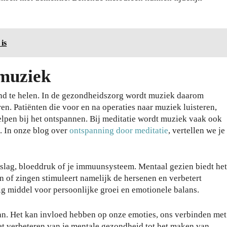
is
 muziek
d te helen. In de gezondheidszorg wordt muziek daarom
ren. Patiënten die voor en na operaties naar muziek luisteren,
elpen bij het ontspannen. Bij meditatie wordt muziek vaak ook
Wa
. In onze blog over
ontspanning door meditatie
, vertellen we je
t je
har
dlo
tslag, bloeddruk of je immuunsysteem. Mentaal gezien biedt het
Da
op
 of zingen stimuleert namelijk de hersenen en verbetert
gje
sch
ig middel voor persoonlijke groei en emotionele balans.
Ro
oe
tter
ne
an. Het kan invloed hebben op onze emoties, ons verbinden met
da
n
et verbeteren van je mentale gezondheid tot het maken van