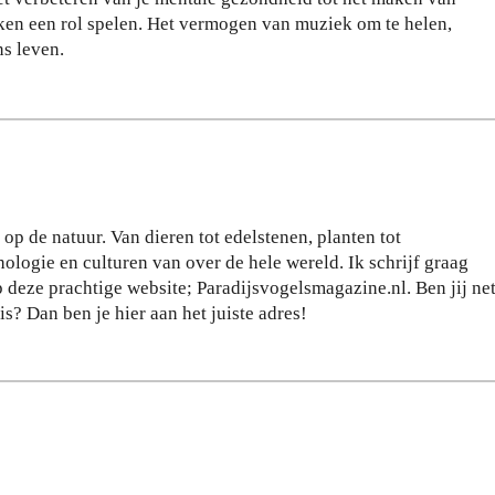
m:
zeg
ken een rol spelen. Het vermogen van muziek om te helen,
zo
ge
ns leven.
bel
n
eef
ov
je
er
de
jou
sta
w
d
act
op
iev
op de natuur. Van dieren tot edelstenen, planten tot
jou
e
logie en culturen van over de hele wereld. Ik schrijf graag
w
lev
 deze prachtige website; Paradijsvogelsmagazine.nl. Ben jij ne
te
ens
s? Dan ben je hier aan het juiste adres!
mp
stij
o
l
28
24
JULI
JULI
2026
2026