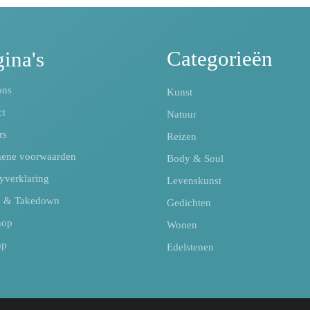
Categorieën
ina's
ons
Kunst
ct
Natuur
rs
Reizen
ene voorwaarden
Body & Soul
yverklaring
Levenskunst
e & Takedown
Gedichten
hop
Wonen
ap
Edelstenen