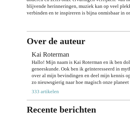
je
inb
blijvende herinneringen, muziek kan op veel plek
haa
raa
verbinden en te inspireren is bijna onmisbaar in o
rkl
k,
eur
zo
lan
nd
ger
er
Over de auteur
me
in
t
te
Kai Roterman
de
lev
Hallo! Mijn naam is Kai Roterman en ik ben dol 
jui
ere
geneeskunde. Ook ben ik geïnteresseerd in mytho
ste
n
over al mijn bevindingen en deel mijn kennis op
sha
op
zo nieuwsgierig naar hoe magisch onze planeet i
mp
stij
333 artikelen
oo
l
28
27
JULI
JULI
Recente berichten
2026
2026