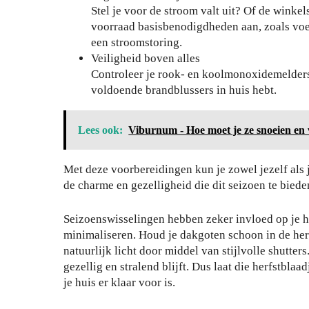
Stel je voor de stroom valt uit? Of de winke
voorraad basisbenodigdheden aan, zoals voed
een stroomstoring.
Veiligheid boven alles
Controleer je rook- en koolmonoxidemelders 
voldoende brandblussers in huis hebt.
Je
Lees ook:
Viburnum - Hoe moet je ze snoeien en
wo
nin
Met deze voorbereidingen kun je zowel jezelf als 
g
de charme en gezelligheid die dit seizoen te bied
be
Zo
vei
Seizoenswisselingen hebben zeker invloed op je hu
bes
lig
minimaliseren. Houd je dakgoten schoon in de herf
che
en
natuurlijk licht door middel van stijlvolle shutters
rm
teg
gezellig en stralend blijft. Dus laat die herfstbl
je
en
je huis er klaar voor is.
je
inb
haa
raa