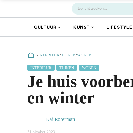
CULTUUR
KUNST
LIFESTYLE
/
INTERIEUR
/
TUINEN
/
WONEN
INTERIEUR
TUINEN
WONEN
Je huis voorbe
en winter
Kai Roterman
31 oktober 2023