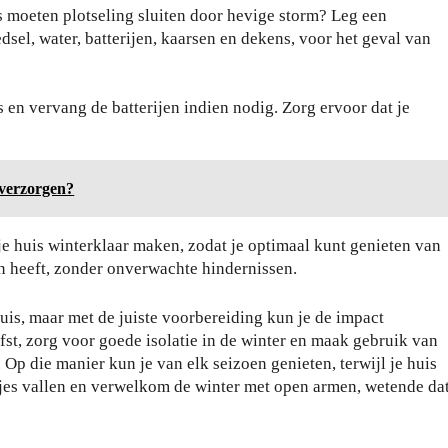
ls moeten plotseling sluiten door hevige storm? Leg een
sel, water, batterijen, kaarsen en dekens, voor het geval van
en vervang de batterijen indien nodig. Zorg ervoor dat je
 verzorgen?
Wa
t je
je huis winterklaar maken, zodat je optimaal kunt genieten van
har
en heeft, zonder onverwachte hindernissen.
dlo
Da
op
is, maar met de juiste voorbereiding kun je de impact
gje
sch
st, zorg voor goede isolatie in de winter en maak gebruik van
Ro
oe
. Op die manier kun je van elk seizoen genieten, terwijl je huis
tter
ne
aadjes vallen en verwelkom de winter met open armen, wetende da
da
n
m:
zeg
zo
ge