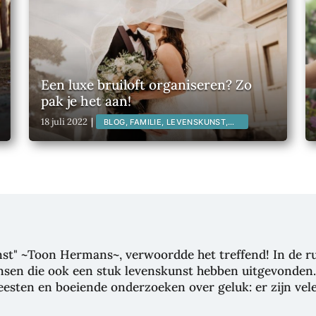
Een luxe bruiloft organiseren? Zo
pak je het aan!
18 juli 2022
|
BLOG, FAMILIE, LEVENSKUNST,
LIFESTYLE,
unst" ~Toon Hermans~, verwoordde het treffend! In de 
sen die ook een stuk levenskunst hebben uitgevonden. V
geesten en boeiende onderzoeken over geluk: er zijn 