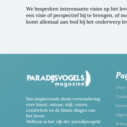
We bespreken interessante visies op het le
een visie of perspectief bij te brengen, of
komt allemaal aan bod bij het onderwerp le
Pag
Over 
Conta
Een inspirerende dosis verwondering
over kunst, natuur, stijl, reizen,
Partn
creativiteit en de kleine dingen van
Alge
het leven.
Welkom in het rijk der paradijsvogels!
Priva