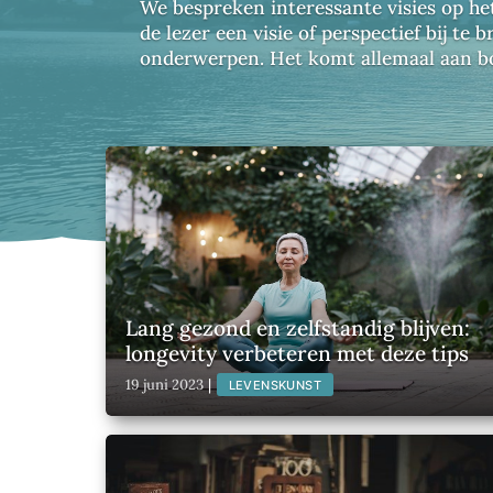
We bespreken interessante visies op he
de lezer een visie of perspectief bij t
onderwerpen. Het komt allemaal aan bo
Lang gezond en zelfstandig blijven:
longevity verbeteren met deze tips
19 juni 2023
|
LEVENSKUNST