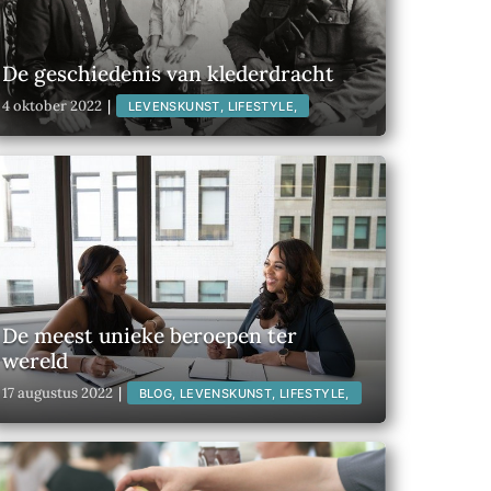
De geschiedenis van klederdracht
4 oktober 2022
|
LEVENSKUNST, LIFESTYLE,
De meest unieke beroepen ter
wereld
17 augustus 2022
|
BLOG, LEVENSKUNST, LIFESTYLE,