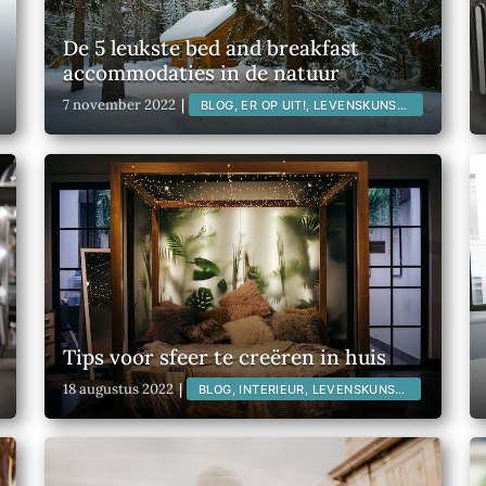
De 5 leukste bed and breakfast
accommodaties in de natuur
7 november 2022
|
BLOG, ER OP UIT!, LEVENSKUNST,
LIFESTYLE, NATUUR, NATUUR IN
NEDERLAND, REIZEN, TINY
HOUSE LIVING, WANDELEN,
Tips voor sfeer te creëren in huis
18 augustus 2022
|
BLOG, INTERIEUR, LEVENSKUNST,
LIFESTYLE, WONEN,