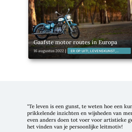
Gaafste motor routes in Europa
16 augustus 2022
|
ER OP UIT!, LEVENSKUNST,
LIFESTYLE, REIZEN,
"Te leven is een gunst, te weten hoe een k
prikkelende inzichten en wijsheden van men
even anders doen tot voer voor artistieke 
het vinden van je persoonlijke leitmotiv!