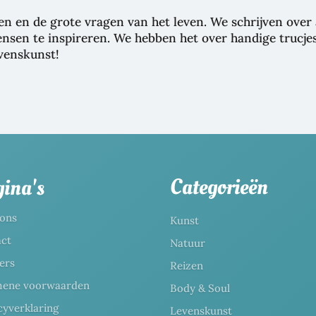
ven en de grote vragen van het leven. We schrijven ove
 mensen te inspireren. We hebben het over handige truc
venskunst!
Categorieën
ina's
ons
Kunst
ct
Natuur
ers
Reizen
mene voorwaarden
Body & Soul
cyverklaring
Levenskunst