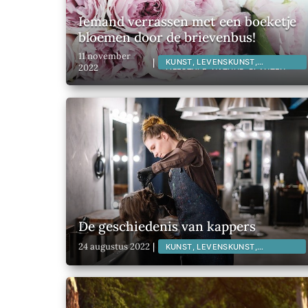
Iemand verrassen met een boeketje
bloemen door de brievenbus!
11 november
|
KUNST, LEVENSKUNST,
2022
LIFESTYLE, NATUUR, PLANTEN,
De geschiedenis van kappers
24 augustus 2022
|
KUNST, LEVENSKUNST,
LIFESTYLE,