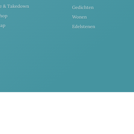
ce & Takedown
Gedichten
hop
Wonen
map
Edelstenen