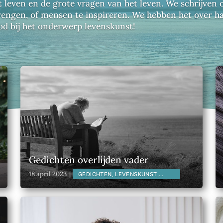
t leven en de grote vragen van het leven. We schrijve
e brengen, of mensen te inspireren. We hebben het over h
d bij het onderwerp levenskunst!
Gedichten overlijden vader
18 april 2023
|
GEDICHTEN, LEVENSKUNST,
LITERATUUR,