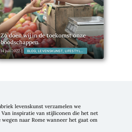
Zo doen wij in de toekomst onze
boodschappen
14 juli 2022
|
BLOG, LEVENSKUNST, LIFESTYLE,
MAATSCHAPPELIJK,
rubriek levenskunst verzamelen we
an inspiratie van stijliconen die het net
vele wegen naar Rome wanneer het gaat om