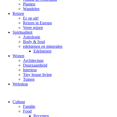
Planten
Wandelen
Reizen
Er op uit!
Reizen in Europa
Verre reizen
Spiritualiteit
Astrologie
Body & Soul
edelstenen en mineralen
Edelstenen
Wonen
Architectuur
Duurzaamheid
Interieur
Tiny house living
Tuinen
Webshop
Cultuur
Familie
Food
Recepten