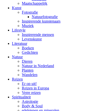
Maatschappelijk
Kunst
Fotografie
Natuurfotografie
Inspirerende kunstenaars
Muziek
Lifestyle
Inspirerende mensen
Levenskunst
Literatuur
Boeken
Gedichten
Natuur
Dieren
Natuur in Nederland
Planten
Wandelen
Reizen
Er op uit!
Reizen in Europa
Verre reizen
Spiritualiteit
Astrologie
Body & Soul
edelstenen en mineralen