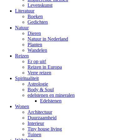
Levenskunst
Literatuur
Boeken
Gedichten
Natuur
Dieren
Natuur in Nederland
Planten
Wandelen
Reizen
Er op uit!
Reizen in Europa
Verre reizen
Spiritualiteit
Astrologie
Body & Soul
edelstenen en mineralen
Edelstenen
Wonen
Architectuur
Duurzaamheid
Interieur
Tiny house living
Tuinen