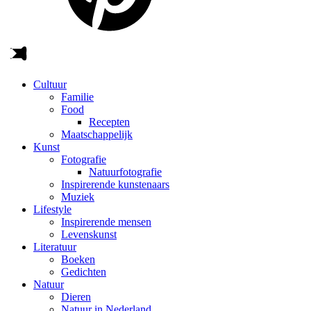
Cultuur
Familie
Food
Recepten
Maatschappelijk
Kunst
Fotografie
Natuurfotografie
Inspirerende kunstenaars
Muziek
Lifestyle
Inspirerende mensen
Levenskunst
Literatuur
Boeken
Gedichten
Natuur
Dieren
Natuur in Nederland