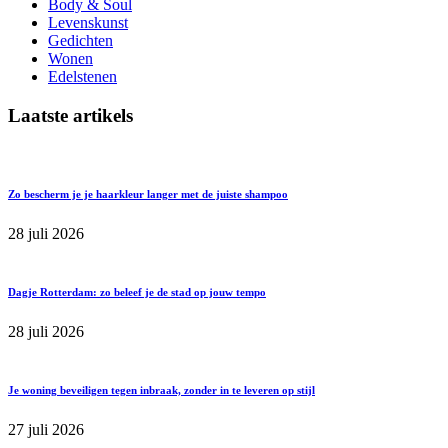
Body & Soul
Levenskunst
Gedichten
Wonen
Edelstenen
Laatste artikels
Zo bescherm je je haarkleur langer met de juiste shampoo
28 juli 2026
Dagje Rotterdam: zo beleef je de stad op jouw tempo
28 juli 2026
Je woning beveiligen tegen inbraak, zonder in te leveren op stijl
27 juli 2026