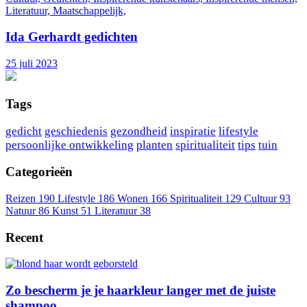
Literatuur, Maatschappelijk,
Ida Gerhardt gedichten
25 juli 2023
Tags
gedicht
geschiedenis
gezondheid
inspiratie
lifestyle
persoonlijke ontwikkeling
planten
spiritualiteit
tips
tuin
Categorieën
Reizen
190
Lifestyle
186
Wonen
166
Spiritualiteit
129
Cultuur
93
Natuur
86
Kunst
51
Literatuur
38
Recent
Zo bescherm je je haarkleur langer met de juiste
shampoo