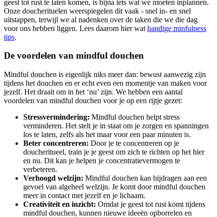
geest tot rust te laten komen, is bijna iets wat we moeten inplannen.
Onze doucherituelen weerspiegelen dit vaak - snel in- en snel
uitstappen, terwijl we al nadenken over de taken die we die dag
voor ons hebben liggen. Lees daarom hier wat
handige minfulness
tips
.
De voordelen van mindful douchen
Mindful douchen is eigenlijk niks meer dan: bewust aanwezig zijn
tijdens het douchen en er echt even een momentje van maken voor
jezelf. Het draait om in het ‘nu’ zijn. We hebben een aantal
voordelen van mindful douchen voor je op een rijtje gezet:
Stressvermindering:
Mindful douchen helpt stress
verminderen. Het stelt je in staat om je zorgen en spanningen
los te laten, zelfs als het maar voor een paar minuten is.
Beter concentreren:
Door je te concentreren op je
doucheritueel, train je je geest om zich te richten op het hier
en nu. Dit kan je helpen je concentratievermogen te
verbeteren.
Verhoogd welzijn:
Mindful douchen kan bijdragen aan een
gevoel van algeheel welzijn. Je komt door mindful douchen
meer in contact met jezelf en je lichaam.
Creativiteit en inzicht:
Omdat je geest tot rust komt tijdens
mindful douchen, kunnen nieuwe ideeën opborrelen en