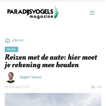
/
BLOG
BLOG
ubmenu
Reizen met de auto: hier moet
je rekening mee houden
ubmenu
ubmenu
Jasper Voorn
ubmenu
10 februari 2021
768
ubmenu
ubmenu