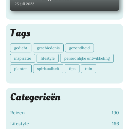
25 juli 2023
LITERATUUR, MAATSCHAPPELIJK,
Tags
gedicht
geschiedenis
gezondheid
inspiratie
lifestyle
persoonlijke ontwikkeling
planten
spiritualiteit
tips
tuin
Categorieën
Reizen
190
Lifestyle
186