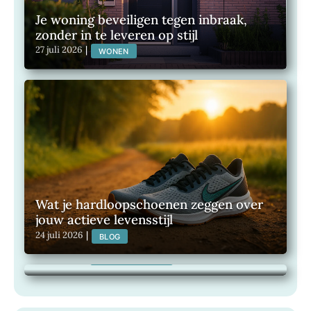
Je woning beveiligen tegen inbraak,
zonder in te leveren op stijl
27 juli 2026
|
WONEN
Wat je hardloopschoenen zeggen over
jouw actieve levensstijl
Maak van je buitenruimte een plek om
24 juli 2026
|
BLOG
het hele jaar van te genieten
21 juli 2026
|
TUINEN, WONEN,