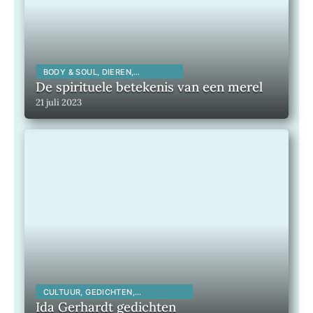
BODY & SOUL, DIEREN,
SPIRITUALITEIT,
De spirituele betekenis van een merel
21 juli 2023
CULTUUR, GEDICHTEN,
INSPIRERENDE KUNSTENAARS,
Ida Gerhardt gedichten
INSPIRERENDE MENSEN,