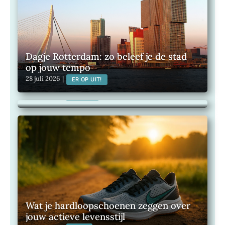
Dagje Rotterdam: zo beleef je de stad
op jouw tempo
Je woning beveiligen tegen inbraak,
28 juli 2026
|
ER OP UIT!
zonder in te leveren op stijl
27 juli 2026
|
WONEN
Wat je hardloopschoenen zeggen over
jouw actieve levensstijl
Maak van je buitenruimte een plek om