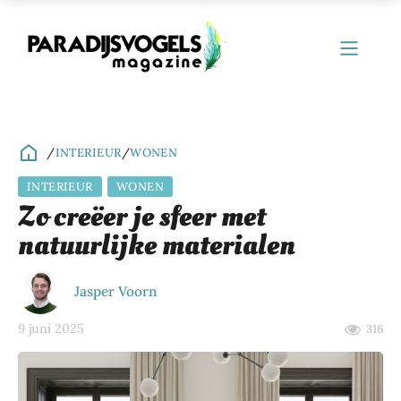
/
INTERIEUR
/
WONEN
INTERIEUR
WONEN
ubmenu
Zo creëer je sfeer met
natuurlijke materialen
ubmenu
ubmenu
Jasper Voorn
ubmenu
9 juni 2025
316
ubmenu
ubmenu