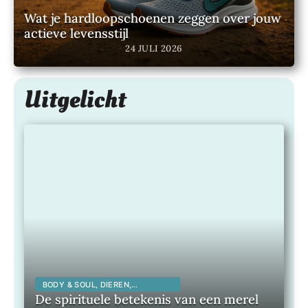
Wat je hardloopschoenen zeggen over jouw
actieve levensstijl
24 JULI 2026
Uitgelicht
BODY & SOUL, DIEREN,
SPIRITUALITEIT,
De spirituele betekenis van een merel