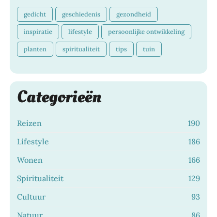
gedicht
geschiedenis
gezondheid
inspiratie
lifestyle
persoonlijke ontwikkeling
planten
spiritualiteit
tips
tuin
Categorieën
Reizen
190
Lifestyle
186
Wonen
166
Spiritualiteit
129
Cultuur
93
Natuur
86