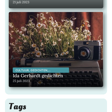
21 juli 2023
CULTUUR, GEDICHTEN,
INSPIRERENDE KUNSTENAARS,
Ida Gerhardt gedichten
INSPIRERENDE MENSEN,
25 juli 2023
LITERATUUR, MAATSCHAPPELIJK,
Tags