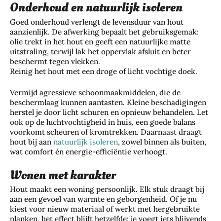
Onderhoud en natuurlijk isoleren
Goed onderhoud verlengt de levensduur van hout
aanzienlijk. De afwerking bepaalt het gebruiksgemak:
olie trekt in het hout en geeft een natuurlijke matte
uitstraling, terwijl lak het oppervlak afsluit en beter
beschermt tegen vlekken.
Reinig het hout met een droge of licht vochtige doek.
Vermijd agressieve schoonmaakmiddelen, die de
beschermlaag kunnen aantasten. Kleine beschadigingen
herstel je door licht schuren en opnieuw behandelen. Let
ook op de luchtvochtigheid in huis, een goede balans
voorkomt scheuren of kromtrekken. Daarnaast draagt
hout bij aan
natuurlijk isoleren
, zowel binnen als buiten,
wat comfort én energie-efficiëntie verhoogt.
Wonen met karakter
Hout maakt een woning persoonlijk. Elk stuk draagt bij
aan een gevoel van warmte en geborgenheid. Of je nu
kiest voor nieuw materiaal of werkt met hergebruikte
planken, het effect blijft hetzelfde: je voegt iets blijvends