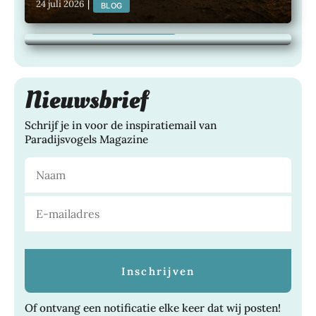
24 juli 2026
|
BLOG
het hele jaar van te genieten
21 juli 2026
|
TUINEN, WONEN,
Nieuwsbrief
Schrijf je in voor de inspiratiemail van
Paradijsvogels Magazine
Of ontvang een notificatie elke keer dat wij posten!