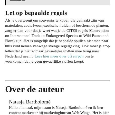
Let op bepaalde regels
Als je overweegt om souvenirs te kopen die gemaakt zijn van
materialen, zoals ivoor, exotische huiden of beschermde planten,
zorg er dan voor dat je weet wat je de CITES-regels (Convention
Je
on International Trade in Endangered Species of Wild Fauna and
wo
Zo
Flora) zijn. Het is mogelijk dat je bepaalde spullen niet mee naar
nin
huis kunt nemen vanwege strenge regelgeving. Ook moet je erop
bes
Wat
g
letten dat je niet zomaar gevaarlijke stoffen mee terug naar
che
je
Nederland neemt.
Lees hier meer over ufi en pcn
om te
bev
Da
rm
voorkomen dat je geen gevaarlijke stoffen koopt.
har
eili
gje
je
dlo
gen
Rot
je
ops
teg
terd
haa
cho
en
am:
rkle
ene
inbr
zo
ur
Over de auteur
n
aak
bel
lan
zeg
,
eef
ger
Natasja Bartholomé
gen
zon
je
met
ove
Hallo allemaal, mijn naam is Natasja Bartholomé en ik ben
der
de
de
content marketeer bij marketingbureau Web Wings. Het is hier
r
in
stad
juis