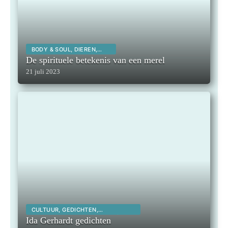
BODY & SOUL, DIEREN,
SPIRITUALITEIT,
De spirituele betekenis van een merel
21 juli 2023
CULTUUR, GEDICHTEN,
INSPIRERENDE KUNSTENAARS,
Ida Gerhardt gedichten
INSPIRERENDE MENSEN,