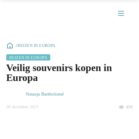
/
REIZEN IN EUROPA
REIZEN IN EUROPA
ubmenu
Veilig souvenirs kopen in
ubmenu
Europa
ubmenu
Natasja Bartholomé
ubmenu
20 december 2023
459
ubmenu
ubmenu