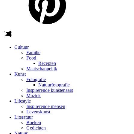
Cultuur
Familie
Food
Recepten
Maatschappelijk
Kunst
Fotografie
Natuurfotografie
Inspirerende kunstenaars
Muziek
Lifestyle
Inspirerende mensen
Levenskunst
Literatuur
Boeken
Gedichten
Natuur