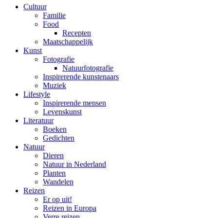
Cultuur
Familie
Food
Recepten
Maatschappelijk
Kunst
Fotografie
Natuurfotografie
Inspirerende kunstenaars
Muziek
Lifestyle
Inspirerende mensen
Levenskunst
Literatuur
Boeken
Gedichten
Natuur
Dieren
Natuur in Nederland
Planten
Wandelen
Reizen
Er op uit!
Reizen in Europa
Verre reizen