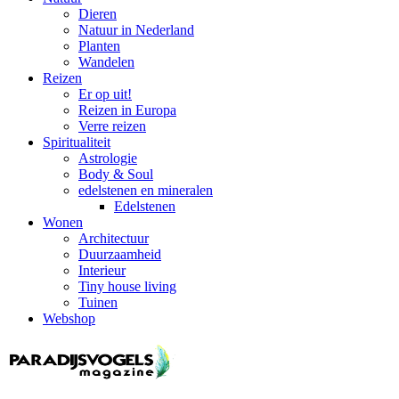
Dieren
Natuur in Nederland
Planten
Wandelen
Reizen
Er op uit!
Reizen in Europa
Verre reizen
Spiritualiteit
Astrologie
Body & Soul
edelstenen en mineralen
Edelstenen
Wonen
Architectuur
Duurzaamheid
Interieur
Tiny house living
Tuinen
Webshop