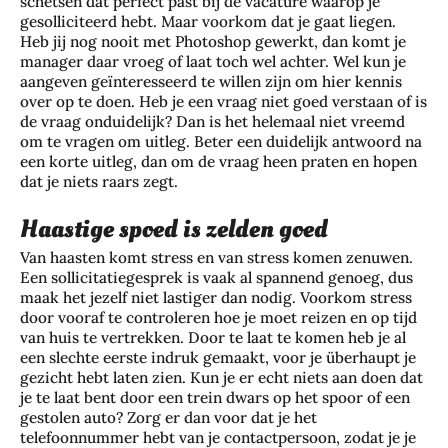
schetsen dat perfect past bij de vacature waarop je
gesolliciteerd hebt. Maar voorkom dat je gaat liegen.
Heb jij nog nooit met Photoshop gewerkt, dan komt je
manager daar vroeg of laat toch wel achter. Wel kun je
aangeven geïnteresseerd te willen zijn om hier kennis
over op te doen. Heb je een vraag niet goed verstaan of is
de vraag onduidelijk? Dan is het helemaal niet vreemd
om te vragen om uitleg. Beter een duidelijk antwoord na
een korte uitleg, dan om de vraag heen praten en hopen
dat je niets raars zegt.
Haastige spoed is zelden goed
Van haasten komt stress en van stress komen zenuwen.
Een sollicitatiegesprek is vaak al spannend genoeg, dus
maak het jezelf niet lastiger dan nodig. Voorkom stress
door vooraf te controleren hoe je moet reizen en op tijd
van huis te vertrekken. Door te laat te komen heb je al
een slechte eerste indruk gemaakt, voor je überhaupt je
gezicht hebt laten zien. Kun je er echt niets aan doen dat
je te laat bent door een trein dwars op het spoor of een
gestolen auto? Zorg er dan voor dat je het
telefoonnummer hebt van je contactpersoon, zodat je je