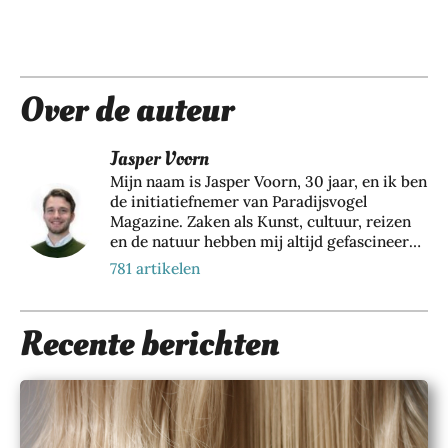
Over de auteur
Jasper Voorn
Mijn naam is Jasper Voorn, 30 jaar, en ik ben
de initiatiefnemer van Paradijsvogel
Magazine. Zaken als Kunst, cultuur, reizen
en de natuur hebben mij altijd gefascineerd.
Vanuit een passie voor bovenstaande zaken
781 artikelen
ben ik dan ook Paradijsvogels Magazine
begonnen. Naast mijn bezigheid bij dit
online tijdschrift houd ik me als directeur
Recente berichten
en eigenaar van Web Wings BV, samen met
een groeiend team van 35+ collega’s,
dagelijks bezig met het realiseren van online
marketing resultaten voor meer dan 200
verschillende klanten. Hier richten wij ons
voornamelijk op duurzame marketing door