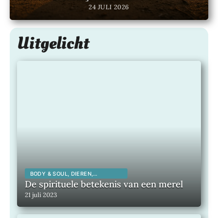
24 JULI 2026
Uitgelicht
BODY & SOUL, DIEREN,
SPIRITUALITEIT,
De spirituele betekenis van een merel
21 juli 2023