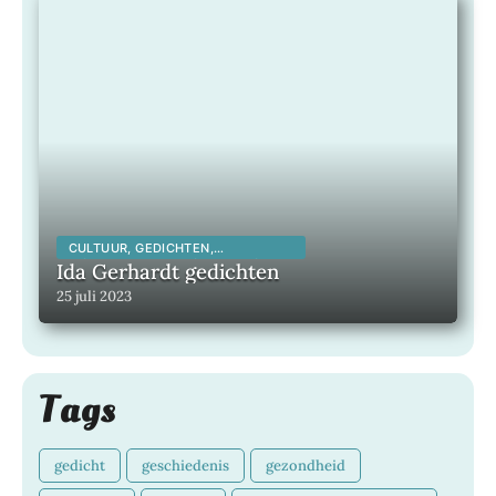
CULTUUR, GEDICHTEN,
INSPIRERENDE KUNSTENAARS,
Ida Gerhardt gedichten
INSPIRERENDE MENSEN,
25 juli 2023
LITERATUUR, MAATSCHAPPELIJK,
Tags
gedicht
geschiedenis
gezondheid