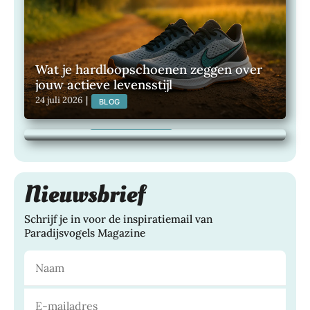
Wat je hardloopschoenen zeggen over
jouw actieve levensstijl
Maak van je buitenruimte een plek om
24 juli 2026
|
BLOG
het hele jaar van te genieten
21 juli 2026
|
TUINEN, WONEN,
Nieuwsbrief
Schrijf je in voor de inspiratiemail van
Paradijsvogels Magazine