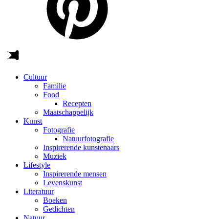
Cultuur
Familie
Food
Recepten
Maatschappelijk
Kunst
Fotografie
Natuurfotografie
Inspirerende kunstenaars
Muziek
Lifestyle
Inspirerende mensen
Levenskunst
Literatuur
Boeken
Gedichten
Natuur