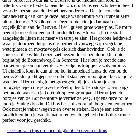
letterlijk van de heide tot aan de horizon. Dit is een schitterend beeld
voor de meeste wandelliefhebbers onder ons. Ben je een echte
fanatiekeling dan kun je deze lange wandelroute van Brabant zelfs
uitbreiden met 2,5 kilometer. Deze route leidt je dan naar de
vogelkijkhut aan de Beuven. Hier ligt een grote waterplas. De route
neemt je mee door een oud productiebos. Hiervan zijn de strak
aangelegde lijnen niet meer van terug te zien. Het grootte heideveld
waar je doorheen loopt, is erg beroemd vanwege zijn vegetatie,
waterplassen en moerasvogels die zich daar bevinden. Ook is de
kans er dat je wilde koeien ziet tussen de bomen door. De route
begint bij de Bosrandweg 6 in Someren. Hier kun je met de auto
parkeren op een parkeerplek. Vervolgens loop je de witvenroute.
Uiteindelijk kom je dan uit op het knuppelpad langs de ven op de
heide. Zodra je dit gepasseerd hebt staat een mooi groot bos op je te
wachten. Hierna volg je het groengele pijltje en kom je een
bruggetje tegen die je over de Peelrijt leidt. Een stukje lopen langs
het mooie water en je komt uit op een grindpad. Hier wijzen de
bordjes van de Bontvenroute je verder de weg. Tijdens deze route
loop je Stukjes bos in. Dit bos bestaat vooral uit hoge dennenbomen.
Ook moet je vaker wegen zien over te steken. Ben je een echte
fanatiek en hou je van de natuur en weide gebied dan is deze route
perfect voor jou geschikt.
Lees ook:
5 tips om meer daglicht te creëren in huis