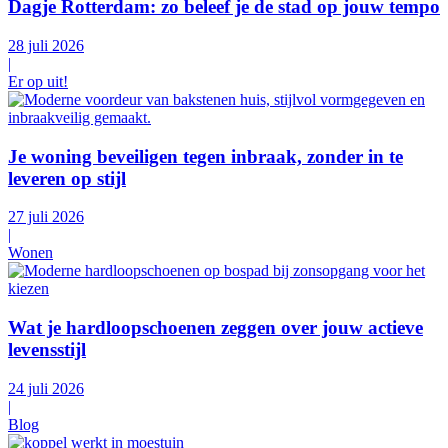
Dagje Rotterdam: zo beleef je de stad op jouw tempo
28 juli 2026
|
Er op uit!
Je woning beveiligen tegen inbraak, zonder in te
leveren op stijl
27 juli 2026
|
Wonen
Wat je hardloopschoenen zeggen over jouw actieve
levensstijl
24 juli 2026
|
Blog