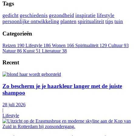
Tags
gedicht
geschiedenis
gezondheid
inspiratie
lifestyle
persoonlijke ontwikkeling
planten
spiritualiteit
tips
tuin
Categorieën
Reizen
190
Lifestyle
186
Wonen
166
Spiritualiteit
129
Cultuur
93
Natuur
86
Kunst
51
Literatuur
38
Recent
Zo bescherm je je haarkleur langer met de juiste
shampoo
28 juli 2026
|
Lifestyle