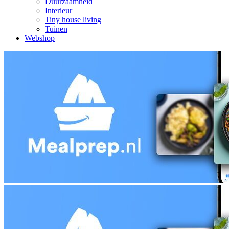
Duurzaamheid
Interieur
Tiny house living
Tuinen
Webshop