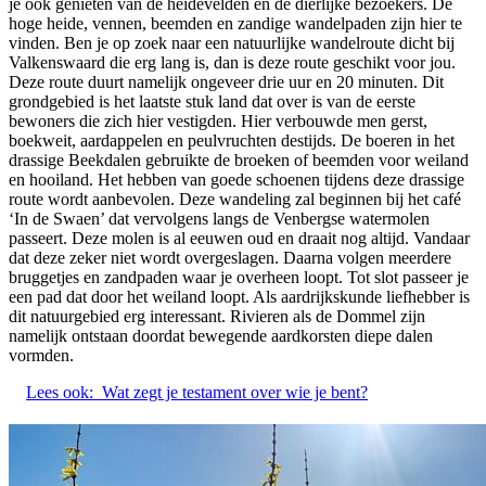
je ook genieten van de heidevelden en de dierlijke bezoekers. De
hoge heide, vennen, beemden en zandige wandelpaden zijn hier te
vinden. Ben je op zoek naar een natuurlijke wandelroute dicht bij
Valkenswaard die erg lang is, dan is deze route geschikt voor jou.
Deze route duurt namelijk ongeveer drie uur en 20 minuten. Dit
grondgebied is het laatste stuk land dat over is van de eerste
bewoners die zich hier vestigden. Hier verbouwde men gerst,
boekweit, aardappelen en peulvruchten destijds. De boeren in het
drassige Beekdalen gebruikte de broeken of beemden voor weiland
en hooiland. Het hebben van goede schoenen tijdens deze drassige
route wordt aanbevolen. Deze wandeling zal beginnen bij het café
‘In de Swaen’ dat vervolgens langs de Venbergse watermolen
passeert. Deze molen is al eeuwen oud en draait nog altijd. Vandaar
dat deze zeker niet wordt overgeslagen. Daarna volgen meerdere
bruggetjes en zandpaden waar je overheen loopt. Tot slot passeer je
een pad dat door het weiland loopt. Als aardrijkskunde liefhebber is
dit natuurgebied erg interessant. Rivieren als de Dommel zijn
namelijk ontstaan doordat bewegende aardkorsten diepe dalen
vormden.
Lees ook:
Wat zegt je testament over wie je bent?