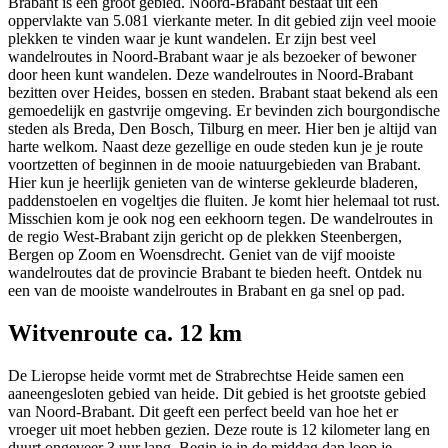
Brabant is een groot gebied. Noord-Brabant bestaat uit een
oppervlakte van 5.081 vierkante meter. In dit gebied zijn veel mooie
plekken te vinden waar je kunt wandelen. Er zijn best veel
wandelroutes in Noord-Brabant waar je als bezoeker of bewoner
door heen kunt wandelen. Deze wandelroutes in Noord-Brabant
bezitten over Heides, bossen en steden. Brabant staat bekend als een
gemoedelijk en gastvrije omgeving. Er bevinden zich bourgondische
steden als Breda, Den Bosch, Tilburg en meer. Hier ben je altijd van
harte welkom. Naast deze gezellige en oude steden kun je je route
voortzetten of beginnen in de mooie natuurgebieden van Brabant.
Hier kun je heerlijk genieten van de winterse gekleurde bladeren,
paddenstoelen en vogeltjes die fluiten. Je komt hier helemaal tot rust.
Misschien kom je ook nog een eekhoorn tegen. De wandelroutes in
de regio West-Brabant zijn gericht op de plekken Steenbergen,
Bergen op Zoom en Woensdrecht. Geniet van de vijf mooiste
wandelroutes dat de provincie Brabant te bieden heeft. Ontdek nu
een van de mooiste wandelroutes in Brabant en ga snel op pad.
Witvenroute ca. 12 km
De Lieropse heide vormt met de Strabrechtse Heide samen een
aaneengesloten gebied van heide. Dit gebied is het grootste gebied
van Noord-Brabant. Dit geeft een perfect beeld van hoe het er
vroeger uit moet hebben gezien. Deze route is 12 kilometer lang en
duurt ongeveer 3 uur lang. Begin je in de middag dan loop je