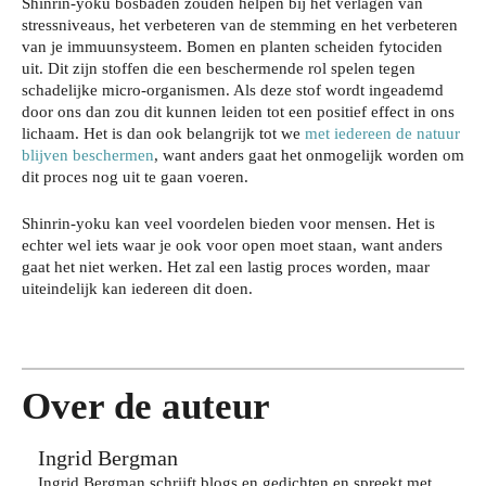
Shinrin-yoku bosbaden zouden helpen bij het verlagen van
stressniveaus, het verbeteren van de stemming en het verbeteren
van je immuunsysteem. Bomen en planten scheiden fytociden
uit. Dit zijn stoffen die een beschermende rol spelen tegen
schadelijke micro-organismen. Als deze stof wordt ingeademd
door ons dan zou dit kunnen leiden tot een positief effect in ons
lichaam. Het is dan ook belangrijk tot we
met iedereen de natuur
blijven beschermen
, want anders gaat het onmogelijk worden om
Je
dit proces nog uit te gaan voeren.
wo
Zo
nin
Shinrin-yoku kan veel voordelen bieden voor mensen. Het is
bes
Wat
g
echter wel iets waar je ook voor open moet staan, want anders
che
je
gaat het niet werken. Het zal een lastig proces worden, maar
bev
Da
rm
uiteindelijk kan iedereen dit doen.
har
eili
gje
je
dlo
gen
Rot
je
ops
teg
terd
haa
cho
en
am:
rkle
ene
inbr
zo
ur
Over de auteur
n
aak
bel
lan
zeg
,
eef
ger
Ingrid Bergman
gen
zon
je
met
ove
Ingrid Bergman schrijft blogs en gedichten en spreekt met
der