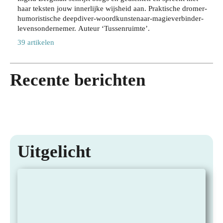
de
de
haar teksten jouw innerlijke wijsheid aan. Praktische dromer-
r
in
stad
juis
humoristische deepdiver-woordkunstenaar-magieverbinder-
jou
te
op
te
levensondernemer. Auteur ‘Tussenruimte’.
w
lev
jou
sha
acti
39 artikelen
ere
w
mp
eve
n
tem
oo
lev
op
po
28
ens
Recente berichten
stijl
JULI
28
2026
stijl
JULI
27
2026
JULI
24
2026
JULI
2026
Uitgelicht