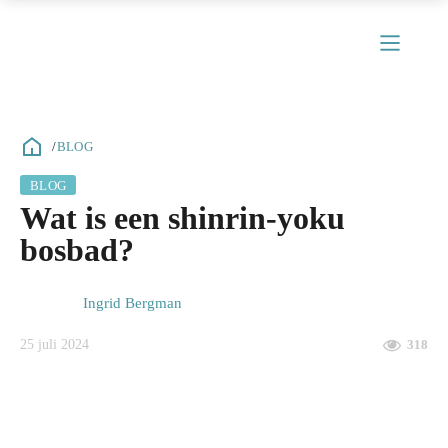
/
BLOG
BLOG
Wat is een shinrin-yoku
bosbad?
Ingrid Bergman
25 juli 2024
318