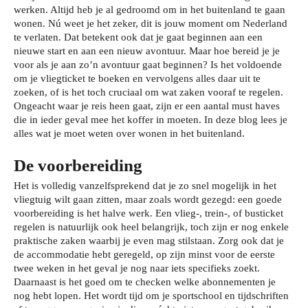
werken. Altijd heb je al gedroomd om in het buitenland te gaan
wonen. Nú weet je het zeker, dit is jouw moment om Nederland
te verlaten. Dat betekent ook dat je gaat beginnen aan een
nieuwe start en aan een nieuw avontuur. Maar hoe bereid je je
voor als je aan zo’n avontuur gaat beginnen? Is het voldoende
om je vliegticket te boeken en vervolgens alles daar uit te
zoeken, of is het toch cruciaal om wat zaken vooraf te regelen.
Ongeacht waar je reis heen gaat, zijn er een aantal must haves
die in ieder geval mee het koffer in moeten. In deze blog lees je
alles wat je moet weten over wonen in het buitenland.
De voorbereiding
Het is volledig vanzelfsprekend dat je zo snel mogelijk in het
vliegtuig wilt gaan zitten, maar zoals wordt gezegd: een goede
voorbereiding is het halve werk. Een vlieg-, trein-, of busticket
regelen is natuurlijk ook heel belangrijk, toch zijn er nog enkele
praktische zaken waarbij je even mag stilstaan. Zorg ook dat je
de accommodatie hebt geregeld, op zijn minst voor de eerste
twee weken in het geval je nog naar iets specifieks zoekt.
Daarnaast is het goed om te checken welke abonnementen je
nog hebt lopen. Het wordt tijd om je sportschool en tijdschriften