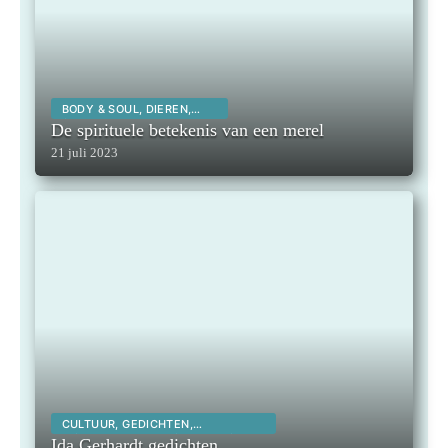
BODY & SOUL, DIEREN,
SPIRITUALITEIT,
De spirituele betekenis van een merel
21 juli 2023
CULTUUR, GEDICHTEN,
INSPIRERENDE KUNSTENAARS,
Ida Gerhardt gedichten