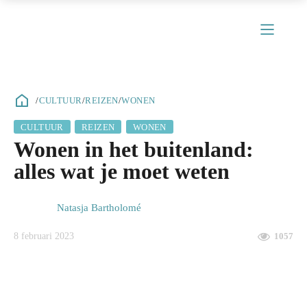
/
CULTUUR
/
REIZEN
/
WONEN
CULTUUR
REIZEN
WONEN
Wonen in het buitenland:
alles wat je moet weten
Natasja Bartholomé
8 februari 2023
1057