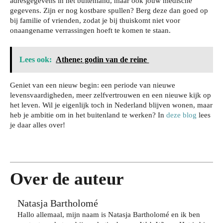
adresgegevens in het buitenland, maar ook jouw medische
gegevens. Zijn er nog kostbare spullen? Berg deze dan goed op
bij familie of vrienden, zodat je bij thuiskomt niet voor
onaangename verrassingen hoeft te komen te staan.
Lees ook:
Athene: godin van de reine
Je
wo
Zo
Geniet van een nieuw begin: een periode van nieuwe
nin
levensvaardigheden, meer zelfvertrouwen en een nieuwe kijk op
bes
Wat
g
het leven. Wil je eigenlijk toch in Nederland blijven wonen, maar
che
je
heb je ambitie om in het buitenland te werken? In
deze blog
lees
bev
Da
rm
je daar alles over!
har
eili
gje
je
dlo
gen
Rot
je
ops
teg
terd
haa
cho
en
am:
rkle
ene
inbr
zo
ur
Over de auteur
n
aak
bel
lan
zeg
,
eef
ger
Natasja Bartholomé
gen
zon
je
met
ove
Hallo allemaal, mijn naam is Natasja Bartholomé en ik ben
der
de
de